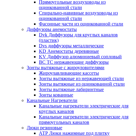
Прямоугольные воздуховоды из
оцинкованной стали
Спирально-навивные воздуховоды из
оцинкованной стали
Фасонные части из оцинкованной стали
Диффузоры анемостаты
Dvk Диффузоры для круглых каналов
(пластик)
Dvs диффузоры металлические
KD Анемостаты деревянные
KV Диффузор алюминиевый сопловый
ВС ТС нержавеющие диффузоры
Зонты вытяжные с жироуловителями
Жироулавливающие кассеты
Зонты вытяжные из нержавеющей стали
Зонты вытяжные из оцинкованной стали
Зонты вытяжные лабиринтные
Зонты кованные
Канальные Нагреватели
Канальные нагреватели электрические для
круглых каналов
Канальные нагреватели электрические для
прямоугольных каналов
Люки резиновые
АТР Люки нажимные под плитку