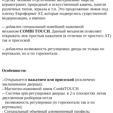
керамогранит, природный и искусственный камень, панели
различных типов, зеркала и т.п. Это продолжение люков под
плитку Евроформат АТ, которые подверглись существенной
модернизации, а именно:
-- добавлен специальный новейший нажимной
механизм
COMBI TOUCH
. Данный механизм позволяет
открывать люк простым нажатием (в отличии от простого АТ)
так и присоской
-- добавлена возможность регулировки двецы не только по
вертикали, но и по горизонтали .
Особенности:
--Открывается
нажатием или присоской
(исключено
заклинивание дверцы);
--Магнитно-нажимной замок CombiTOUCH
-- Система spin-регулировки дверцы в 2-х плоскостях литая
двухзвенная разборная петля
(возможность регулировки по горизонтали так и по
вертикали);
- Специальный объемный алюминиевый профиль;