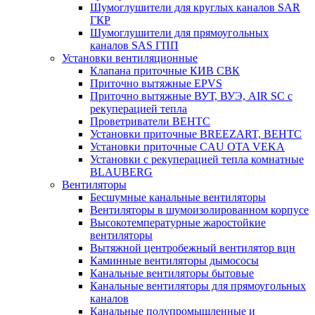
Шумоглушители для круглых каналов SAR
ГКР
Шумоглушители для прямоугольных
каналов SAS ГПП
Установки вентиляционные
Клапана приточные КИВ СВК
Приточно вытяжные EPVS
Приточно вытяжные ВУТ, ВУЭ, AIR SC с
рекуперацией тепла
Проветриватели ВЕНТС
Установки приточные BREEZART, ВЕНТС
Установки приточные CAU OTA VEKA
Установки с рекуперацией тепла комнатные
BLAUBERG
Вентиляторы
Бесшумные канальные вентиляторы
Вентиляторы в шумоизолированном корпусе
Высокотемпературные жаростойкие
вентиляторы
Вытяжной центробежный вентилятор вцн
Каминные вентиляторы дымососы
Канальные вентиляторы бытовые
Канальные вентиляторы для прямоугольных
каналов
Канальные полупромышленные и