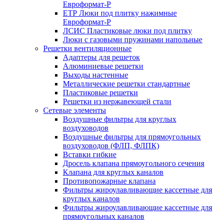
Евроформат-Р
ЕТР Люки под плитку нажимные
Евроформат-Р
ЛСИС Пластиковые люки под плитку
Люки с газовыми пружинами напольные
Решетки вентиляционные
Адаптеры для решеток
Алюминиевые решетки
Выходы настенные
Металлические решетки стандартные
Пластиковые решетки
Решетки из нержавеющей стали
Сетевые элементы
Воздушные фильтры для круглых
воздуховодов
Воздушные фильтры для прямоугольных
воздуховодов (ФЛП, ФЛПК)
Вставки гибкие
Дросель клапана прямоугольного сечения
Клапана для круглых каналов
Противопожарные клапана
Фильтры жироулавливающие кассетные для
круглых каналов
Фильтры жироулавливающие кассетные для
прямоугольных каналов