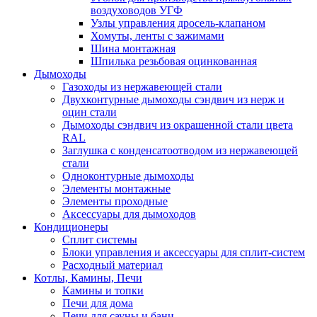
воздуховодов УГФ
Узлы управления дросель-клапаном
Хомуты, ленты с зажимами
Шина монтажная
Шпилька резьбовая оцинкованная
Дымоходы
Газоходы из нержавеющей стали
Двухконтурные дымоходы сэндвич из нерж и
оцин стали
Дымоходы сэндвич из окрашенной стали цвета
RAL
Заглушка с конденсатоотводом из нержавеющей
стали
Одноконтурные дымоходы
Элементы монтажные
Элементы проходные
Аксессуары для дымоходов
Кондиционеры
Сплит системы
Блоки управления и аксессуары для сплит-систем
Расходный материал
Котлы, Камины, Печи
Камины и топки
Печи для дома
Печи для сауны и бани