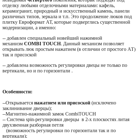
отделку любыми отделочными материалами: кафель,
керамогранит, природный и искусственный камень, панели
различных типов, зеркала и т.п. Это продолжение люков под
плитку Евроформат АТ, которые подверглись существенной
модернизации, а именно:
-- добавлен специальный новейший нажимной
механизм
COMBI TOUCH
. Данный механизм позволяет
открывать люк простым нажатием (в отличии от простого АТ)
так и присоской
-- добавлена возможность регулировки двецы не только по
вертикали, но и по горизонтали .
Особенности:
--Открывается
нажатием или присоской
(исключено
заклинивание дверцы);
--Магнитно-нажимной замок CombiTOUCH
-- Система spin-регулировки дверцы в 2-х плоскостях литая
двухзвенная разборная петля
(возможность регулировки по горизонтали так и по
вертикали);