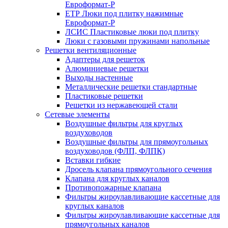
Евроформат-Р
ЕТР Люки под плитку нажимные
Евроформат-Р
ЛСИС Пластиковые люки под плитку
Люки с газовыми пружинами напольные
Решетки вентиляционные
Адаптеры для решеток
Алюминиевые решетки
Выходы настенные
Металлические решетки стандартные
Пластиковые решетки
Решетки из нержавеющей стали
Сетевые элементы
Воздушные фильтры для круглых
воздуховодов
Воздушные фильтры для прямоугольных
воздуховодов (ФЛП, ФЛПК)
Вставки гибкие
Дросель клапана прямоугольного сечения
Клапана для круглых каналов
Противопожарные клапана
Фильтры жироулавливающие кассетные для
круглых каналов
Фильтры жироулавливающие кассетные для
прямоугольных каналов