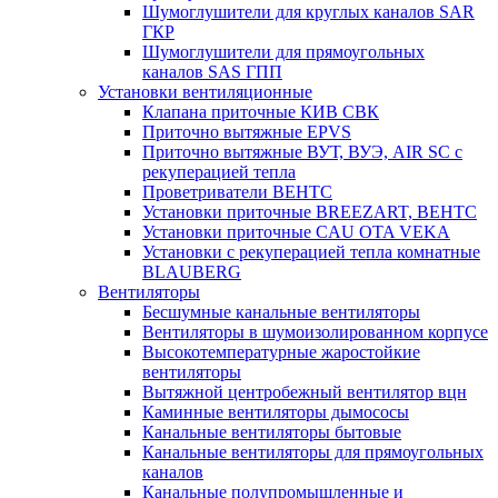
Шумоглушители для круглых каналов SAR
ГКР
Шумоглушители для прямоугольных
каналов SAS ГПП
Установки вентиляционные
Клапана приточные КИВ СВК
Приточно вытяжные EPVS
Приточно вытяжные ВУТ, ВУЭ, AIR SC с
рекуперацией тепла
Проветриватели ВЕНТС
Установки приточные BREEZART, ВЕНТС
Установки приточные CAU OTA VEKA
Установки с рекуперацией тепла комнатные
BLAUBERG
Вентиляторы
Бесшумные канальные вентиляторы
Вентиляторы в шумоизолированном корпусе
Высокотемпературные жаростойкие
вентиляторы
Вытяжной центробежный вентилятор вцн
Каминные вентиляторы дымососы
Канальные вентиляторы бытовые
Канальные вентиляторы для прямоугольных
каналов
Канальные полупромышленные и