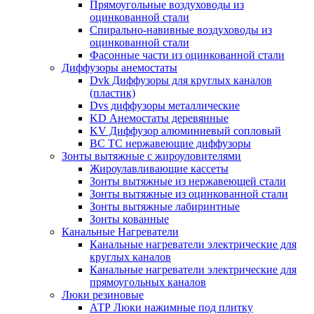
Прямоугольные воздуховоды из
оцинкованной стали
Спирально-навивные воздуховоды из
оцинкованной стали
Фасонные части из оцинкованной стали
Диффузоры анемостаты
Dvk Диффузоры для круглых каналов
(пластик)
Dvs диффузоры металлические
KD Анемостаты деревянные
KV Диффузор алюминиевый сопловый
ВС ТС нержавеющие диффузоры
Зонты вытяжные с жироуловителями
Жироулавливающие кассеты
Зонты вытяжные из нержавеющей стали
Зонты вытяжные из оцинкованной стали
Зонты вытяжные лабиринтные
Зонты кованные
Канальные Нагреватели
Канальные нагреватели электрические для
круглых каналов
Канальные нагреватели электрические для
прямоугольных каналов
Люки резиновые
АТР Люки нажимные под плитку