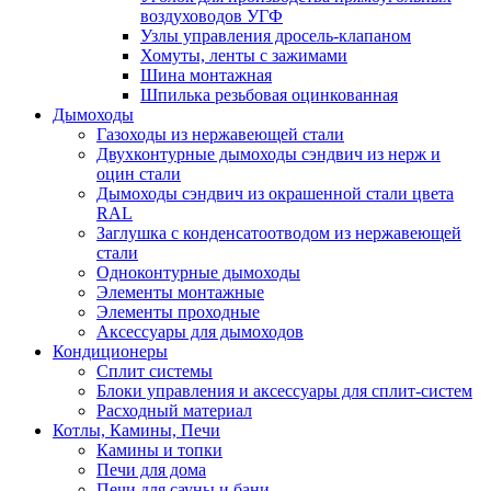
воздуховодов УГФ
Узлы управления дросель-клапаном
Хомуты, ленты с зажимами
Шина монтажная
Шпилька резьбовая оцинкованная
Дымоходы
Газоходы из нержавеющей стали
Двухконтурные дымоходы сэндвич из нерж и
оцин стали
Дымоходы сэндвич из окрашенной стали цвета
RAL
Заглушка с конденсатоотводом из нержавеющей
стали
Одноконтурные дымоходы
Элементы монтажные
Элементы проходные
Аксессуары для дымоходов
Кондиционеры
Сплит системы
Блоки управления и аксессуары для сплит-систем
Расходный материал
Котлы, Камины, Печи
Камины и топки
Печи для дома
Печи для сауны и бани