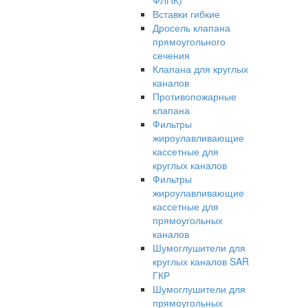
ФЛПК)
Вставки гибкие
Дросель клапана
прямоугольного
сечения
Клапана для круглых
каналов
Противопожарные
клапана
Фильтры
жироулавливающие
кассетные для
круглых каналов
Фильтры
жироулавливающие
кассетные для
прямоугольных
каналов
Шумоглушители для
круглых каналов SAR
ГКР
Шумоглушители для
прямоугольных