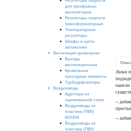
Регуляторы скорости
для трехфазных
вентиляторов
Регуляторы скорости
трансформаторные
Температурные
регуляторы
Шкафы и щиты
автоматики
Вентиляция кровельная
Выходы
Опис
вентиляционные
Кровельные
Люки п
проходные элементы
подходя
Турбодефлекторы
панели 
Воздуховоды
сущест
Адаптеры из
оцинкованной стали
-- доб
Воздуховоды из
простым
пластика (ПВХ)
60Х204
-- доба
Воздуховоды из
пластика (ПВХ)