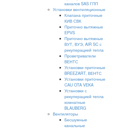
каналов SAS ГПП
Установки вентиляционные
Клапана приточные
КИВ СВК
Приточно вытяжные
EPVS
Приточно вытяжные
ВУТ, ВУЭ, AIR SC с
рекуперацией тепла
Проветриватели
ВЕНТС
Установки приточные
BREEZART, ВЕНТС
Установки приточные
CAU OTA VEKA
Установки с
рекуперацией тепла
комнатные
BLAUBERG
Вентиляторы
Бесшумные
канальные