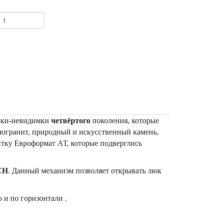
+
юки-невидимки
четвёртого
поколения, которые
могранит, природный и искусственный камень,
итку Евроформат АТ, которые подверглись
CH
. Данный механизм позволяет открывать люк
 и по горизонтали .