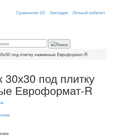
Сравнение (0)
Закладки
Личный кабинет
30х30 под плитку нажимные Евроформат-R
 30х30 под плитку
ые Евроформат-R
ыв
ктика
ичии