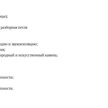
рцы);
 разборная петля
ацию и звукоизоляцию;
ия;
иродный и искусственный камень;
рхности;
.
рхности.