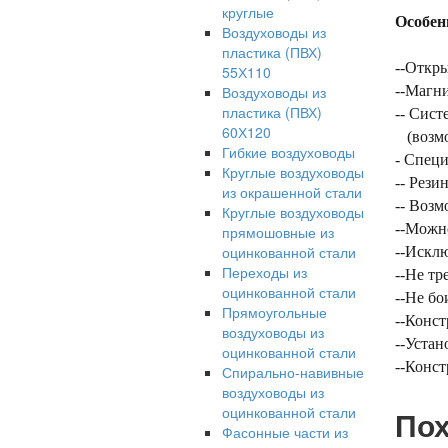
круглые
Особен
Воздуховоды из
пластика (ПВХ)
--Откр
55Х110
Воздуховоды из
--Магн
пластика (ПВХ)
-- Сист
60Х120
(возмож
Гибкие воздуховоды
- Спец
Круглые воздуховоды
-- Рези
из окрашенной стали
-- Возм
Круглые воздуховоды
--Можн
прямошовные из
оцинкованной стали
--Искл
Переходы из
--Не тр
оцинкованной стали
--Не бо
Прямоугольные
--Конст
воздуховоды из
--Устан
оцинкованной стали
--Конст
Спирально-навивные
воздуховоды из
оцинкованной стали
Пох
Фасонные части из