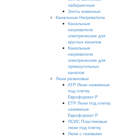
лабиринтные
Зонты кованные
Канальные Нагреватели
Канальные
нагреватели
электрические для
круглых каналов
Канальные
нагреватели
электрические для
прямоугольных
каналов
Люки резиновые
АТР Люки нажимные
под плитку
Евроформат-Р
ЕТР Люки под плитку
нажимные
Евроформат-Р
ЛСИС Пластиковые
люки под плитку
Люки с газовыми