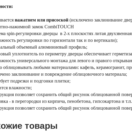
ности:
ывается
нажатием или присоской
(исключено заклинивание две
итно-нажимной замок CombiTOUCH
ема spin-регулировки дверцы в 2-х плоскостях литая двухзвенная
ность регулировки по горизонтали так и по вертикали);
иальный объемный алюминиевый профиль;
новый уплотнитель по периметру дверцы обеспечивает герметиз
ожность универсального монтажа для левого и правого открыван
о облицовывать любыми материалами: кафель, керамогранит, пр
ючено заклинивание и повреждение облицовочного материала;
ебует подрезки и подгонки плитки;
ится влажности;
рукция позволяет сохранить общий рисунок облицованной пове
овка - в перегородки из кирпича, пенобетона, гипсокартона и т.п
рукция позволяет сохранить общий рисунок облицованной пове
ожие товары