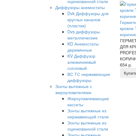
оцинкованной стали
Диффузоры анемостаты
Dvk Диффузоры для
круглых каналов
Гермети
(пластик)
кровли 
Dvs диффузоры
коричн
металлические
ГЕРМЕ
KD Анемостаты
ДЛЯ КР
деревянные
PROFE
KV Диффузор
КОРИЧН
алюминиевый
654 р.
сопловый
Купит
ВС ТС нержавеющие
диффузоры
Зонты вытяжные с
жироуловителями
Жироулавливающие
кассеты
Зонты вытяжные из
нержавеющей стали
Зонты вытяжные из
оцинкованной стали
Зонты вытяжные