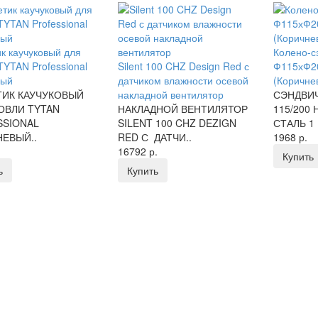
к каучуковый для
Колено-с
TYTAN Professional
Silent 100 CHZ Design Red с
Ф115хФ20
еый
датчиком влажности осевой
(Коричне
ТИК КАУЧУКОВЫЙ
накладной вентилятор
СЭНДВИЧ
ОВЛИ TYTAN
НАКЛАДНОЙ ВЕНТИЛЯТОР
115/200
SSIONAL
SILENT 100 CHZ DEZIGN
СТАЛЬ 1 
ЕВЫЙ..
RED С ДАТЧИ..
1968 р.
16792 р.
Купить
ь
Купить