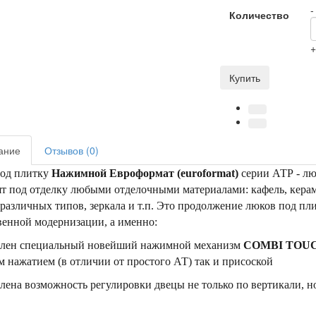
-
Количество
Купить
ание
Отзывов (0)
од плитку
Нажимной Евроформат (euroformat)
серии АТР - л
т под отделку любыми отделочными материалами: кафель, кера
различных типов, зеркала и т.п. Это продолжение люков под пл
венной модернизации, а именно:
авлен специальный новейший нажимной механизм
COMBI TOU
 нажатием (в отличии от простого АТ) так и присоской
влена возможность регулировки двецы не только по вертикали, но