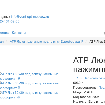
ыходных
info@vent-opt-moscow.ru
25-131-02-35
ества
Контакты
ная
АТР Люки нажимные под плитку Евроформат-Р
АТР Люк 
АТР Люк
нажимн
19
/
Написать отз
6060 р.
Производитель:
Пра
Модель:
ATR
Код товара:
7005
Наличие:
Есть в нал