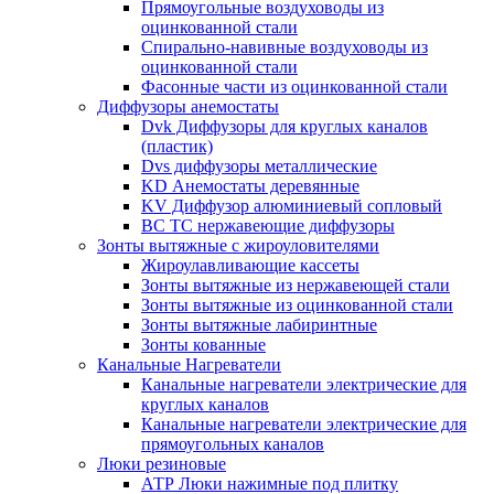
Прямоугольные воздуховоды из
оцинкованной стали
Спирально-навивные воздуховоды из
оцинкованной стали
Фасонные части из оцинкованной стали
Диффузоры анемостаты
Dvk Диффузоры для круглых каналов
(пластик)
Dvs диффузоры металлические
KD Анемостаты деревянные
KV Диффузор алюминиевый сопловый
ВС ТС нержавеющие диффузоры
Зонты вытяжные с жироуловителями
Жироулавливающие кассеты
Зонты вытяжные из нержавеющей стали
Зонты вытяжные из оцинкованной стали
Зонты вытяжные лабиринтные
Зонты кованные
Канальные Нагреватели
Канальные нагреватели электрические для
круглых каналов
Канальные нагреватели электрические для
прямоугольных каналов
Люки резиновые
АТР Люки нажимные под плитку