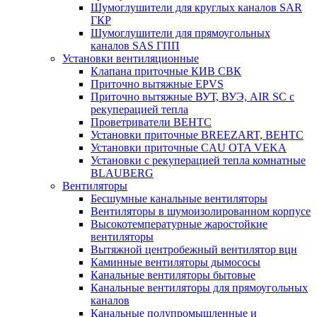
Шумоглушители для круглых каналов SAR
ГКР
Шумоглушители для прямоугольных
каналов SAS ГПП
Установки вентиляционные
Клапана приточные КИВ СВК
Приточно вытяжные EPVS
Приточно вытяжные ВУТ, ВУЭ, AIR SC с
рекуперацией тепла
Проветриватели ВЕНТС
Установки приточные BREEZART, ВЕНТС
Установки приточные CAU OTA VEKA
Установки с рекуперацией тепла комнатные
BLAUBERG
Вентиляторы
Бесшумные канальные вентиляторы
Вентиляторы в шумоизолированном корпусе
Высокотемпературные жаростойкие
вентиляторы
Вытяжной центробежный вентилятор вцн
Каминные вентиляторы дымососы
Канальные вентиляторы бытовые
Канальные вентиляторы для прямоугольных
каналов
Канальные полупромышленные и