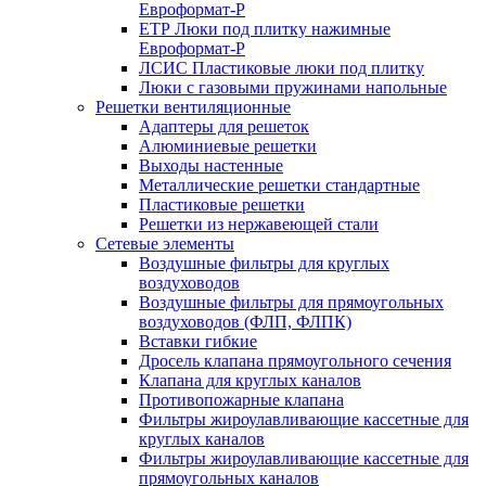
Евроформат-Р
ЕТР Люки под плитку нажимные
Евроформат-Р
ЛСИС Пластиковые люки под плитку
Люки с газовыми пружинами напольные
Решетки вентиляционные
Адаптеры для решеток
Алюминиевые решетки
Выходы настенные
Металлические решетки стандартные
Пластиковые решетки
Решетки из нержавеющей стали
Сетевые элементы
Воздушные фильтры для круглых
воздуховодов
Воздушные фильтры для прямоугольных
воздуховодов (ФЛП, ФЛПК)
Вставки гибкие
Дросель клапана прямоугольного сечения
Клапана для круглых каналов
Противопожарные клапана
Фильтры жироулавливающие кассетные для
круглых каналов
Фильтры жироулавливающие кассетные для
прямоугольных каналов