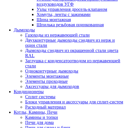
воздуховодов УГФ
Узлы управления дросель-клапаном
Хомуты, ленты с зажимами
Шина монтажная
Шпилька резьбовая оцинкованная
Дымоходы
Газоходы из нержавеющей стали
Двухконтурные дымоходы сэндвич из нерж и
оцин стали
Дымоходы сэндвич из окрашенной стали цвета
RAL
Заглушка с конденсатоотводом из нержавеющей
стали
Одноконтурные дымоходы
Элементы монтажные
Элементы проходные
Аксессуары для дымоходов
Кондиционеры
Сплит системы
Блоки управления и аксессуары для сплит-систем
Расходный материал
Котлы, Камины, Печи
Камины и топки
Печи для дома
Печи для сауны и бани