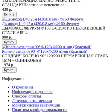
ТЕПЛОИЗОЛЯЦИЯ МАГНОФЛЕКС ТИП С
СТАНДАРТПолотно из вспененног..
430 р.
Купить
Дымоход L=0,25м (430/0,8 мм) Ф160 Феррум
ДЫМОХОД ФЕРРУМ Ф160 L-0.25М ИЗ НЕРЖАВЕЮЩЕЙ
СТАЛИ AISI 4..
900 р.
Купить
Колено-сэндвич 90° Ф120хФ200 н1/оц (Красный)
СЭНДВИЧ КОЛЕНО 90° 120/200 НЕРЖАВЕЮЩАЯ СТАЛЬ
1ММ + ОЦИНКОВАН..
1974 р.
Купить
Информация
O компании
Информация о доставке
Способы оплаты
Лазерная резка металла
Монтаж систем вентиляции
Политика конфиденциальности