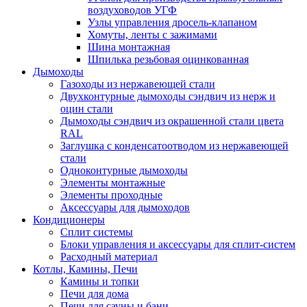
воздуховодов УГФ
Узлы управления дросель-клапаном
Хомуты, ленты с зажимами
Шина монтажная
Шпилька резьбовая оцинкованная
Дымоходы
Газоходы из нержавеющей стали
Двухконтурные дымоходы сэндвич из нерж и
оцин стали
Дымоходы сэндвич из окрашенной стали цвета
RAL
Заглушка с конденсатоотводом из нержавеющей
стали
Одноконтурные дымоходы
Элементы монтажные
Элементы проходные
Аксессуары для дымоходов
Кондиционеры
Сплит системы
Блоки управления и аксессуары для сплит-систем
Расходный материал
Котлы, Камины, Печи
Камины и топки
Печи для дома
Печи для сауны и бани