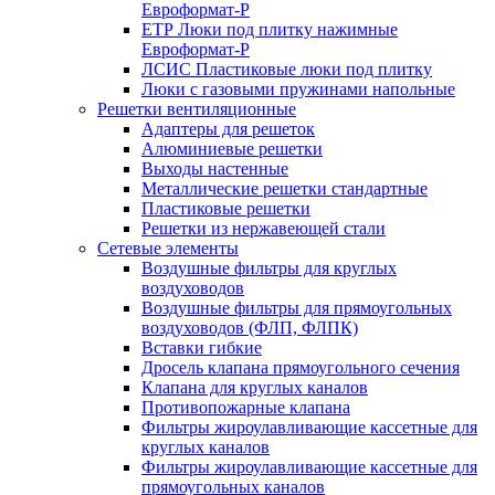
Евроформат-Р
ЕТР Люки под плитку нажимные
Евроформат-Р
ЛСИС Пластиковые люки под плитку
Люки с газовыми пружинами напольные
Решетки вентиляционные
Адаптеры для решеток
Алюминиевые решетки
Выходы настенные
Металлические решетки стандартные
Пластиковые решетки
Решетки из нержавеющей стали
Сетевые элементы
Воздушные фильтры для круглых
воздуховодов
Воздушные фильтры для прямоугольных
воздуховодов (ФЛП, ФЛПК)
Вставки гибкие
Дросель клапана прямоугольного сечения
Клапана для круглых каналов
Противопожарные клапана
Фильтры жироулавливающие кассетные для
круглых каналов
Фильтры жироулавливающие кассетные для
прямоугольных каналов