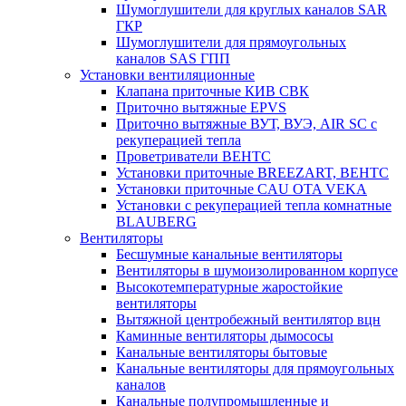
Шумоглушители для круглых каналов SAR
ГКР
Шумоглушители для прямоугольных
каналов SAS ГПП
Установки вентиляционные
Клапана приточные КИВ СВК
Приточно вытяжные EPVS
Приточно вытяжные ВУТ, ВУЭ, AIR SC с
рекуперацией тепла
Проветриватели ВЕНТС
Установки приточные BREEZART, ВЕНТС
Установки приточные CAU OTA VEKA
Установки с рекуперацией тепла комнатные
BLAUBERG
Вентиляторы
Бесшумные канальные вентиляторы
Вентиляторы в шумоизолированном корпусе
Высокотемпературные жаростойкие
вентиляторы
Вытяжной центробежный вентилятор вцн
Каминные вентиляторы дымососы
Канальные вентиляторы бытовые
Канальные вентиляторы для прямоугольных
каналов
Канальные полупромышленные и