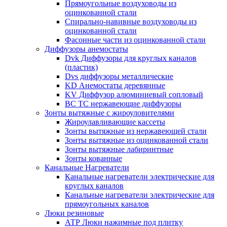
Прямоугольные воздуховоды из
оцинкованной стали
Спирально-навивные воздуховоды из
оцинкованной стали
Фасонные части из оцинкованной стали
Диффузоры анемостаты
Dvk Диффузоры для круглых каналов
(пластик)
Dvs диффузоры металлические
KD Анемостаты деревянные
KV Диффузор алюминиевый сопловый
ВС ТС нержавеющие диффузоры
Зонты вытяжные с жироуловителями
Жироулавливающие кассеты
Зонты вытяжные из нержавеющей стали
Зонты вытяжные из оцинкованной стали
Зонты вытяжные лабиринтные
Зонты кованные
Канальные Нагреватели
Канальные нагреватели электрические для
круглых каналов
Канальные нагреватели электрические для
прямоугольных каналов
Люки резиновые
АТР Люки нажимные под плитку