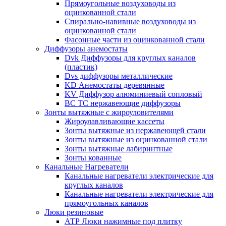
Прямоугольные воздуховоды из
оцинкованной стали
Спирально-навивные воздуховоды из
оцинкованной стали
Фасонные части из оцинкованной стали
Диффузоры анемостаты
Dvk Диффузоры для круглых каналов
(пластик)
Dvs диффузоры металлические
KD Анемостаты деревянные
KV Диффузор алюминиевый сопловый
ВС ТС нержавеющие диффузоры
Зонты вытяжные с жироуловителями
Жироулавливающие кассеты
Зонты вытяжные из нержавеющей стали
Зонты вытяжные из оцинкованной стали
Зонты вытяжные лабиринтные
Зонты кованные
Канальные Нагреватели
Канальные нагреватели электрические для
круглых каналов
Канальные нагреватели электрические для
прямоугольных каналов
Люки резиновые
АТР Люки нажимные под плитку