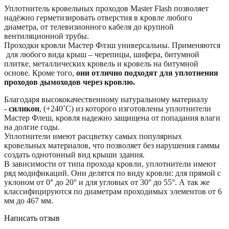
Уплотнитель кровельных проходов Master Flash позволяет
надёжно герметизировать отверстия в кровле любого
диаметра, от телевизионного кабеля до крупной
вентиляционной трубы.
Проходки кровли Мастер Флэш универсальны. Применяются
для любого вида крыш – черепицы, шифера, битумной
плитке, металлических кровель и кровель на битумной
основе. Кроме того,
они отлично подходят для уплотнения
проходов дымоходов через кровлю.
Благодаря высококачественному натуральному материалу
-
силикон
, (+240˚C) из которого изготовлены уплотнители
Мастер Флеш, кровля надежно защищена от попадания влаги
на долгие годы.
Уплотнители имеют расцветку самых популярных
кровельных материалов, что позволяет без нарушения гаммы
создать однотонный вид крыши здания.
В зависимости от типа прохода кровли, уплотнители имеют
ряд модификаций. Они делятся по виду кровли: для прямой с
уклоном от 0° до 20° и для угловых от 30° до 55°. А так же
классифицируются по диаметрам проходимых элементов от 6
мм до 467 мм.
Написать отзыв