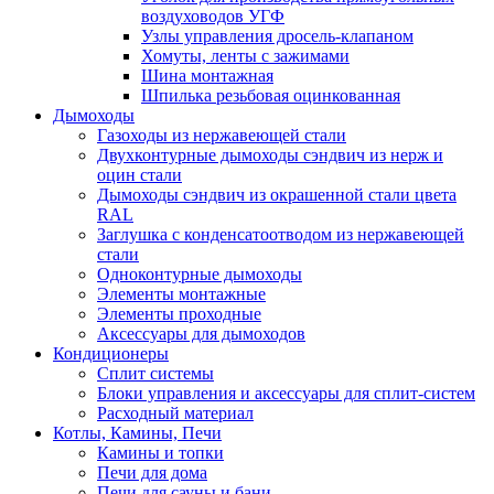
воздуховодов УГФ
Узлы управления дросель-клапаном
Хомуты, ленты с зажимами
Шина монтажная
Шпилька резьбовая оцинкованная
Дымоходы
Газоходы из нержавеющей стали
Двухконтурные дымоходы сэндвич из нерж и
оцин стали
Дымоходы сэндвич из окрашенной стали цвета
RAL
Заглушка с конденсатоотводом из нержавеющей
стали
Одноконтурные дымоходы
Элементы монтажные
Элементы проходные
Аксессуары для дымоходов
Кондиционеры
Сплит системы
Блоки управления и аксессуары для сплит-систем
Расходный материал
Котлы, Камины, Печи
Камины и топки
Печи для дома
Печи для сауны и бани