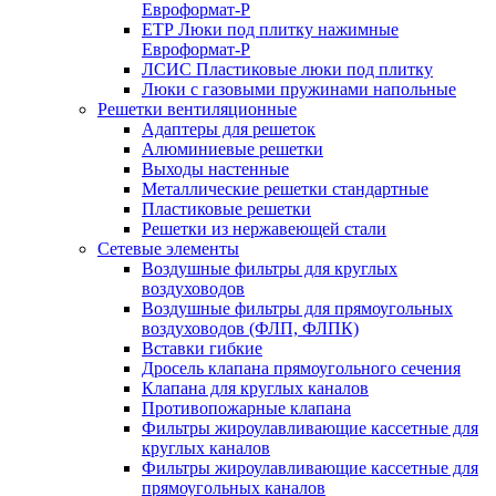
Евроформат-Р
ЕТР Люки под плитку нажимные
Евроформат-Р
ЛСИС Пластиковые люки под плитку
Люки с газовыми пружинами напольные
Решетки вентиляционные
Адаптеры для решеток
Алюминиевые решетки
Выходы настенные
Металлические решетки стандартные
Пластиковые решетки
Решетки из нержавеющей стали
Сетевые элементы
Воздушные фильтры для круглых
воздуховодов
Воздушные фильтры для прямоугольных
воздуховодов (ФЛП, ФЛПК)
Вставки гибкие
Дросель клапана прямоугольного сечения
Клапана для круглых каналов
Противопожарные клапана
Фильтры жироулавливающие кассетные для
круглых каналов
Фильтры жироулавливающие кассетные для
прямоугольных каналов