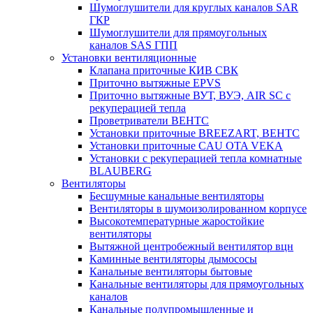
Шумоглушители для круглых каналов SAR
ГКР
Шумоглушители для прямоугольных
каналов SAS ГПП
Установки вентиляционные
Клапана приточные КИВ СВК
Приточно вытяжные EPVS
Приточно вытяжные ВУТ, ВУЭ, AIR SC с
рекуперацией тепла
Проветриватели ВЕНТС
Установки приточные BREEZART, ВЕНТС
Установки приточные CAU OTA VEKA
Установки с рекуперацией тепла комнатные
BLAUBERG
Вентиляторы
Бесшумные канальные вентиляторы
Вентиляторы в шумоизолированном корпусе
Высокотемпературные жаростойкие
вентиляторы
Вытяжной центробежный вентилятор вцн
Каминные вентиляторы дымососы
Канальные вентиляторы бытовые
Канальные вентиляторы для прямоугольных
каналов
Канальные полупромышленные и