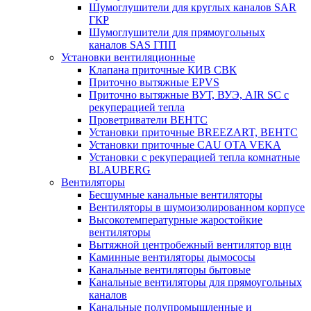
Шумоглушители для круглых каналов SAR
ГКР
Шумоглушители для прямоугольных
каналов SAS ГПП
Установки вентиляционные
Клапана приточные КИВ СВК
Приточно вытяжные EPVS
Приточно вытяжные ВУТ, ВУЭ, AIR SC с
рекуперацией тепла
Проветриватели ВЕНТС
Установки приточные BREEZART, ВЕНТС
Установки приточные CAU OTA VEKA
Установки с рекуперацией тепла комнатные
BLAUBERG
Вентиляторы
Бесшумные канальные вентиляторы
Вентиляторы в шумоизолированном корпусе
Высокотемпературные жаростойкие
вентиляторы
Вытяжной центробежный вентилятор вцн
Каминные вентиляторы дымососы
Канальные вентиляторы бытовые
Канальные вентиляторы для прямоугольных
каналов
Канальные полупромышленные и