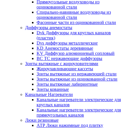
Прямоугольные воздуховоды из
оцинкованной стали
Спирально-навивные воздуховоды из
оцинкованной стали
Фасонные части из оцинкованной стали
Диффузоры анемостаты
Dvk Диффузоры для круглых каналов
(пластик)
Dvs диффузоры металлические
KD Анемостаты деревянные
KV Диффузор алюминиевый сопловый
ВС ТС нержавеющие диффузоры
Зонты вытяжные с жироуловителями
Жироулавливающие кассеты
Зонты вытяжные из нержавеющей стали
Зонты вытяжные из оцинкованной стали
Зонты вытяжные лабиринтные
Зонты кованные
Канальные Нагреватели
Канальные нагреватели электрические для
круглых каналов
Канальные нагреватели электрические для
прямоугольных каналов
Люки резиновые
АТР Люки нажимные под плитку