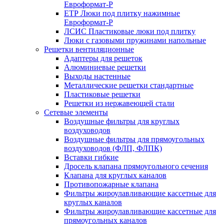
Евроформат-Р
ЕТР Люки под плитку нажимные
Евроформат-Р
ЛСИС Пластиковые люки под плитку
Люки с газовыми пружинами напольные
Решетки вентиляционные
Адаптеры для решеток
Алюминиевые решетки
Выходы настенные
Металлические решетки стандартные
Пластиковые решетки
Решетки из нержавеющей стали
Сетевые элементы
Воздушные фильтры для круглых
воздуховодов
Воздушные фильтры для прямоугольных
воздуховодов (ФЛП, ФЛПК)
Вставки гибкие
Дросель клапана прямоугольного сечения
Клапана для круглых каналов
Противопожарные клапана
Фильтры жироулавливающие кассетные для
круглых каналов
Фильтры жироулавливающие кассетные для
прямоугольных каналов