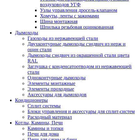
воздуховодов УГФ
Узлы управления дросель-клапаном
Хомуты, ленты с зажимами
Шина монтажная
Шпилька резьбовая оцинкованная
Дымоходы
Газоходы из нержавеющей стали
Двухконтурные дымоходы сэндвич из нерж и
оцин стали
Дымоходы сэндвич из окрашенной стали цвета
RAL
Заглушка с конденсатоотводом из нержавеющей
стали
Одноконтурные дымоходы
Элементы монтажные
Элементы проходные
Аксессуары для дымоходов
Кондиционеры
Сплит системы
Блоки управления и аксессуары для сплит-систем
Расходный материал
Котлы, Камины, Печи
Камины и топки
Печи для дома
Печи для сауны и бани