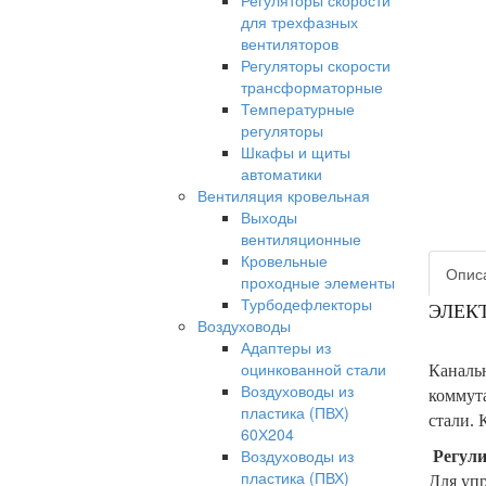
Регуляторы скорости
для трехфазных
вентиляторов
Регуляторы скорости
трансформаторные
Температурные
регуляторы
Шкафы и щиты
автоматики
Вентиляция кровельная
Выходы
вентиляционные
Кровельные
Опис
проходные элементы
Турбодефлекторы
ЭЛЕКТ
Воздуховоды
Адаптеры из
оцинкованной стали
Канальн
Воздуховоды из
коммута
пластика (ПВХ)
стали. 
60Х204
Воздуховоды из
Регул
пластика (ПВХ)
Для упр