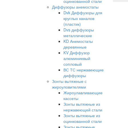
оцинкованной стали
Диффузоры анемостаты
Dvk Диффузоры для
круглых каналов
(пластик)
Dvs диффузоры
металлические
KD Анемостаты
деревянные
KV Диффузор
алюминиевый
сопловый
ВС ТС нержавеющие
диффузоры
Зонты вытяжные с
жироуловителями
Жироулавливающие
кассеты
Зонты вытяжные из
нержавеющей стали
Зонты вытяжные из
оцинкованной стали
Зонты вытяжные