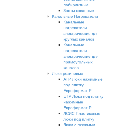
лабиринтные
Зонты кованные
Канальные Нагреватели
Канальные
нагреватели
электрические для
круглых каналов
Канальные
нагреватели
электрические для
прямоугольных
каналов
Люки резиновые
АТР Люки нажимные
под плитку
Евроформат-Р
ЕТР Люки под плитку
нажимные
Евроформат-Р
ЛСИС Пластиковые
люки под плитку
Люки с газовыми