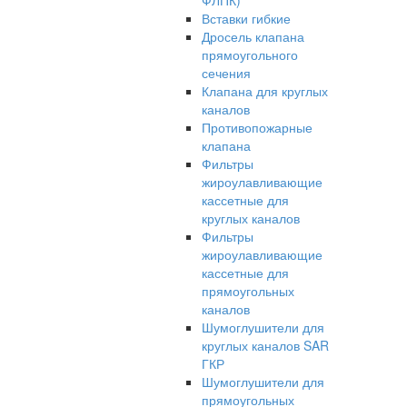
ФЛПК)
Вставки гибкие
Дросель клапана
прямоугольного
сечения
Клапана для круглых
каналов
Противопожарные
клапана
Фильтры
жироулавливающие
кассетные для
круглых каналов
Фильтры
жироулавливающие
кассетные для
прямоугольных
каналов
Шумоглушители для
круглых каналов SAR
ГКР
Шумоглушители для
прямоугольных