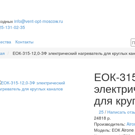
ыходных
info@vent-opt-moscow.ru
25-131-02-35
ества
Контакты
ная
ЕОК-315-12,0-3Ф электрический нагреватель для круглых ка
ЕОК-315
электри
для кру
25
/
Написать отз
24818 р.
Производитель:
Airo
Модель:
ЕОК Airone