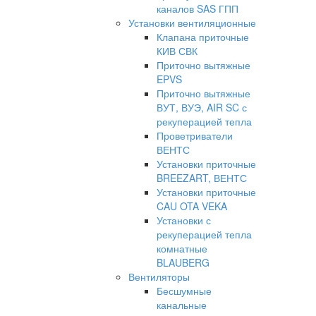
каналов SAS ГПП
Установки вентиляционные
Клапана приточные
КИВ СВК
Приточно вытяжные
EPVS
Приточно вытяжные
ВУТ, ВУЭ, AIR SC с
рекуперацией тепла
Проветриватели
ВЕНТС
Установки приточные
BREEZART, ВЕНТС
Установки приточные
CAU OTA VEKA
Установки с
рекуперацией тепла
комнатные
BLAUBERG
Вентиляторы
Бесшумные
канальные