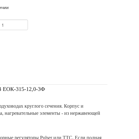
ичии
+
ЕОК-315-12,0-3Ф
духоводах круглого сечения. Корпус и
а, нагревательные элементы - из нержавеющей
орные регуляторы Pulser или TTC. Если полная