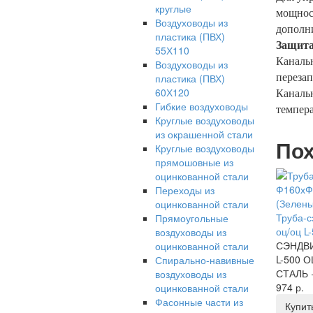
круглые
мощнос
Воздуховоды из
дополн
пластика (ПВХ)
Защита
55Х110
Канальн
Воздуховоды из
перезап
пластика (ПВХ)
60Х120
Канальн
Гибкие воздуховоды
темпера
Круглые воздуховоды
из окрашенной стали
Пох
Круглые воздуховоды
прямошовные из
оцинкованной стали
Переходы из
оцинкованной стали
Труба-
Прямоугольные
оц/оц L
воздуховоды из
СЭНДВИ
оцинкованной стали
L-500 
Спирально-навивные
СТАЛЬ 
воздуховоды из
974 р.
оцинкованной стали
Фасонные части из
Купит