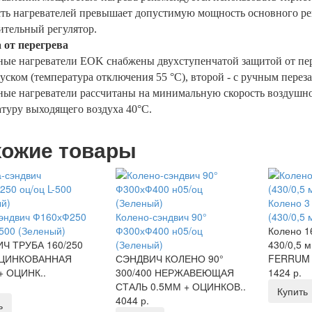
ть нагревателей превышает допустимую мощность основного рег
ительный регулятор.
 от перегрева
ые нагреватели EOK снабжены двухступенчатой защитой от пер
уском (температура отключения 55 °С), второй - с ручным перез
ые нагреватели рассчитаны на минимальную скорость воздушно
туру выходящего воздуха 40°С.
ожие товары
Колено 3 
сэндвич Ф160хФ250
Колено-сэндвич 90°
(430/0,5
-500 (Зеленый)
Ф300хФ400 н05/оц
Колено 16
Ч ТРУБА 160/250
(Зеленый)
430/0,5 
ОЦИНКОВАННАЯ
СЭНДВИЧ КОЛЕНО 90°
FERRUM 3
+ ОЦИНК..
300/400 НЕРЖАВЕЮЩАЯ
1424 р.
СТАЛЬ 0.5ММ + ОЦИНКОВ..
Купить
4044 р.
ь