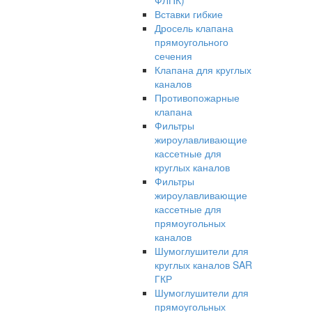
ФЛПК)
Вставки гибкие
Дросель клапана
прямоугольного
сечения
Клапана для круглых
каналов
Противопожарные
клапана
Фильтры
жироулавливающие
кассетные для
круглых каналов
Фильтры
жироулавливающие
кассетные для
прямоугольных
каналов
Шумоглушители для
круглых каналов SAR
ГКР
Шумоглушители для
прямоугольных