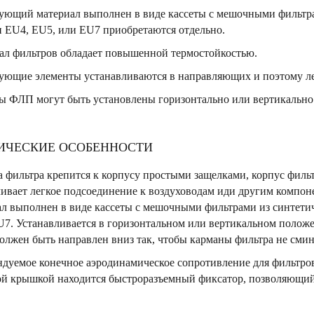
ующий материал выполнен в виде кассеты с мешочными фильтрам
 EU4, EU5, или EU7 приобретаются отдельно.
ал фильтров обладает повышенной термостойкостью.
ующие элементы устанавливаются в направляющих и поэтому лег
ы ФЛП могут быть установлены горизонтально или вертикально
ИЧЕСКИЕ ОСОБЕННОСТИ
фильтра крепится к корпусу простыми защелками, корпус фильт
чивает легкое подсоединение к воздуховодам иди другим компо
л выполнен в виде кассеты с мешочными фильтрами из синтетич
U7. Устанавливается в горизонтальном или вертикальном поло
олжен быть направлен вниз так, чтобы карманы фильтра не смин
дуемое конечное аэродинамическое сопротивление для фильтров
ой крышкой находится быстроразъемный фиксатор, позволяющий 