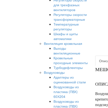
Регуляторы скорости
для трехфазных
вентиляторов
Регуляторы скорости
трансформаторные
Температурные
регуляторы
Шкафы и щиты
автоматики
Вентиляция кровельная
Выходы
вентиляционные
Кровельные
Опис
проходные элементы
Турбодефлекторы
МЕШО
Воздуховоды
Адаптеры из
оцинкованной стали
ОПИС
Воздуховоды из
пластика (ПВХ)
Воздуш
60Х204
крепитс
Воздуховоды из
подсоед
пластика (ПВХ)