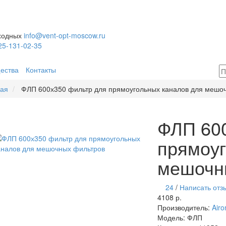
ыходных
info@vent-opt-moscow.ru
25-131-02-35
ества
Контакты
ная
ФЛП 600х350 фильтр для прямоугольных каналов для мешо
ФЛП 60
прямоуг
мешочн
24
/
Написать отз
4108 р.
Производитель:
Airo
Модель:
ФЛП