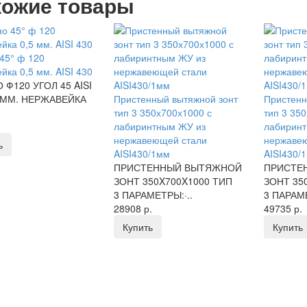
ожие товары
45° ф 120
йка 0,5 мм. AISI 430
 Ф120 УГОЛ 45 AISI
5 ММ. НЕРЖАВЕЙКА
Пристенный вытяжной зонт
Пристенн
тип 3 350х700х1000 с
тип 3 35
лабиринтным ЖУ из
лабирин
нержавеющей стали
нержаве
ь
AISI430/1мм
AISI430/
ПРИСТЕННЫЙ ВЫТЯЖНОЙ
ПРИСТЕ
ЗОНТ 350X700X1000 ТИП
ЗОНТ 35
3 ПАРАМЕТРЫ:·..
3 ПАРАМ
28908 р.
49735 р.
Купить
Купить