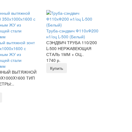
Труба-сэндвич Ф110хФ200
н1/оц L-500 (Белый)
ый вытяжной зонт
СЭНДВИЧ ТРУБА 110/200
0х1000х1600 с
L-500 НЕРЖАВЕЮЩАЯ
тным ЖУ из
СТАЛЬ 1ММ + ОЦ..
ющей стали
1740 р.
1мм
Купить
ННЫЙ ВЫТЯЖНОЙ
0X1000X1600 ТИП
ЕТРЫ:..