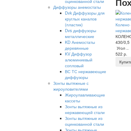
Пох
оцинкованной стали
Диффузоры анемостаты
Dvk Диффузоры для
круглых каналов
Колено 
(пластик)
нержаве
Dvs диффузоры
КОЛЕНО
металлические
430/0,
KD Анемостаты
Угол ..
деревянные
522 р.
KV Диффузор
алюминиевый
Купит
сопловый
ВС ТС нержавеющие
диффузоры
Зонты вытяжные с
жироуловителями
Жироулавливающие
кассеты
Зонты вытяжные из
нержавеющей стали
Зонты вытяжные из
оцинкованной стали
Зонты вытяжные