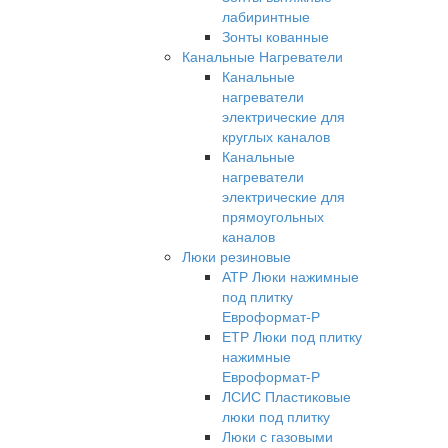
лабиринтные
Зонты кованные
Канальные Нагреватели
Канальные
нагреватели
электрические для
круглых каналов
Канальные
нагреватели
электрические для
прямоугольных
каналов
Люки резиновые
АТР Люки нажимные
под плитку
Евроформат-Р
ЕТР Люки под плитку
нажимные
Евроформат-Р
ЛСИС Пластиковые
люки под плитку
Люки с газовыми