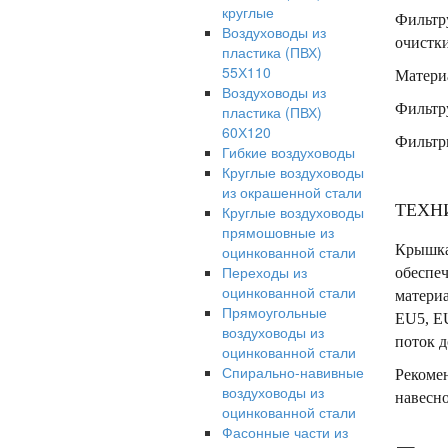
круглые
Фильтр
Воздуховоды из
очистки
пластика (ПВХ)
55Х110
Матери
Воздуховоды из
Фильтр
пластика (ПВХ)
60Х120
Фильтр
Гибкие воздуховоды
Круглые воздуховоды
из окрашенной стали
ТЕХН
Круглые воздуховоды
прямошовные из
Крышка 
оцинкованной стали
Переходы из
обеспе
оцинкованной стали
материа
Прямоугольные
EU5, E
воздуховоды из
поток д
оцинкованной стали
Спирально-навивные
Рекомен
воздуховоды из
навесн
оцинкованной стали
Фасонные части из