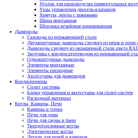
Уголок для производства прямоугольных воз
Узлы управления дросель-клапаном
Хомуты, ленты с зажимами
Шина монтажная
Шпилька резьбовая оцинкованная
Дымоходы
Газоходы из нержавеющей стали
Двухконтурные дымоходы сэндвич из нерж и оцин 
Дымоходы сэндвич из окрашенной стали цвета RA
Заглушка с конденсатоотводом из нержавеющей ста
Одноконтурные дымоходы
Элементы монтажные
Элементы проходные
Аксессуары для дымоходов
Кондиционеры
Сплит системы
Блоки управления и аксессуары для сплит-систем
Расходный материал
Котлы, Камины, Печи
Камины и топки
Печи для дома
Печи для сауны и бани
Твердотопливные котлы
Электрические котлы
Детали для печей и каминов