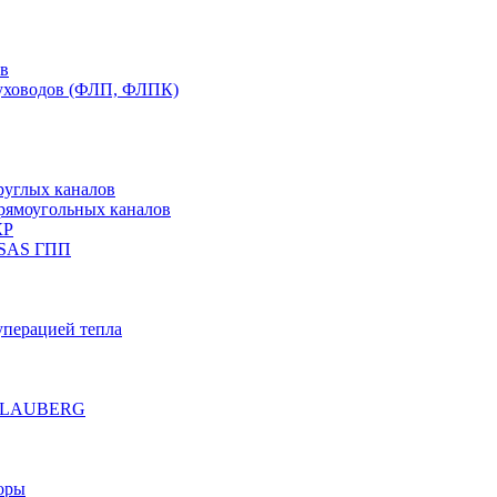
ов
духоводов (ФЛП, ФЛПК)
руглых каналов
рямоугольных каналов
КР
 SAS ГПП
уперацией тепла
е BLAUBERG
оры