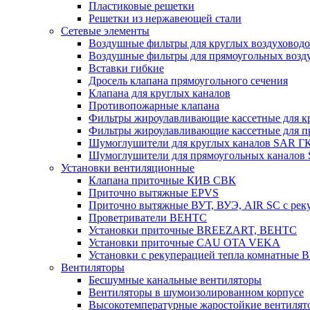
Пластиковые решетки
Решетки из нержавеющей стали
Сетевые элементы
Воздушные фильтры для круглых воздуховод
Воздушные фильтры для прямоугольных воз
Вставки гибкие
Дросель клапана прямоугольного сечения
Клапана для круглых каналов
Противопожарные клапана
Фильтры жироулавливающие кассетные для к
Фильтры жироулавливающие кассетные для п
Шумоглушители для круглых каналов SAR Г
Шумоглушители для прямоугольных каналов
Установки вентиляционные
Клапана приточные КИВ СВК
Приточно вытяжные EPVS
Приточно вытяжные ВУТ, ВУЭ, AIR SC с рек
Проветриватели ВЕНТС
Установки приточные BREEZART, ВЕНТС
Установки приточные CAU OTA VEKA
Установки с рекуперацией тепла комнатны
Вентиляторы
Бесшумные канальные вентиляторы
Вентиляторы в шумоизолированном корпусе
Высокотемпературные жаростойкие вентилят