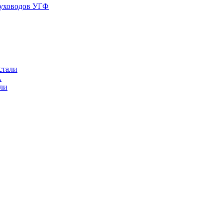
духоводов УГФ
стали
L
ли