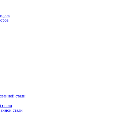
торов
торов
ованной стали
 стали
ванной стали