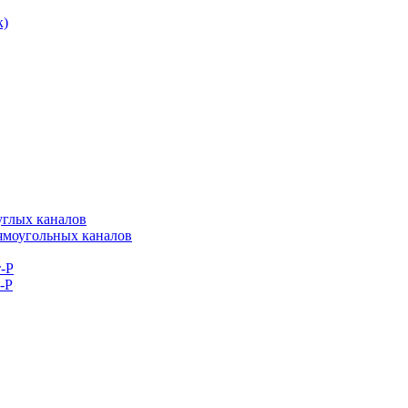
к)
углых каналов
рямоугольных каналов
-Р
-Р