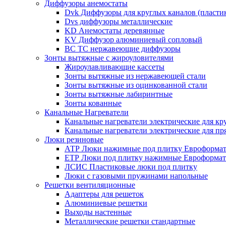
Диффузоры анемостаты
Dvk Диффузоры для круглых каналов (пласти
Dvs диффузоры металлические
KD Анемостаты деревянные
KV Диффузор алюминиевый сопловый
ВС ТС нержавеющие диффузоры
Зонты вытяжные с жироуловителями
Жироулавливающие кассеты
Зонты вытяжные из нержавеющей стали
Зонты вытяжные из оцинкованной стали
Зонты вытяжные лабиринтные
Зонты кованные
Канальные Нагреватели
Канальные нагреватели электрические для кр
Канальные нагреватели электрические для п
Люки резиновые
АТР Люки нажимные под плитку Евроформат
ЕТР Люки под плитку нажимные Евроформат
ЛСИС Пластиковые люки под плитку
Люки с газовыми пружинами напольные
Решетки вентиляционные
Адаптеры для решеток
Алюминиевые решетки
Выходы настенные
Металлические решетки стандартные