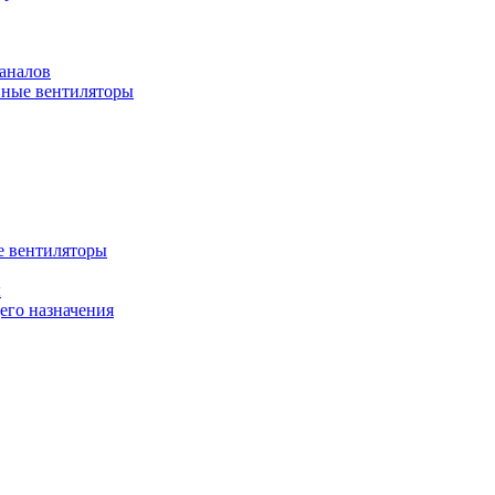
аналов
ные вентиляторы
 вентиляторы
ы
го назначения