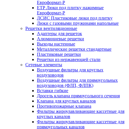
Евроформат-Р
ЕТР Люки под плитку нажимные
Евроформат-Р
ЛСИС Пластиковые люки под плитку
Люки с газовыми пружинами напольные
Решетки вентиляционные
Адаптеры для решеток
Алюминиевые решетки
Выходы настенные
Металлические решетки стандартные
Пластиковые решетки
Решетки из нержавеющей стали
Сетевые элементы
Воздушные фильтры для круглых
воздуховодов
Воздушные фильтры для прямоугольных
воздуховодов (ФЛП, ФЛПК)
Вставки гибкие
Дросель клапана прямоугольного сечения
Клапана для круглых каналов
Противопожарные клапана
Фильтры жироулавливающие кассетные для
круглых каналов
Фильтры жироулавливающие кассетные для
прямоугольных каналов