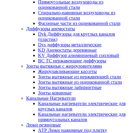
Прямоугольные воздуховоды из
оцинкованной стали
Спирально-навивные воздуховоды из
оцинкованной стали
Фасонные части из оцинкованной стали
Диффузоры анемостаты
Dvk Диффузоры для круглых каналов
(пластик)
Dvs диффузоры металлические
KD Анемостаты деревянные
KV Диффузор алюминиевый сопловый
ВС ТС нержавеющие диффузоры
Зонты вытяжные с жироуловителями
Жироулавливающие кассеты
Зонты вытяжные из нержавеющей стали
Зонты вытяжные из оцинкованной стали
Зонты вытяжные лабиринтные
Зонты кованные
Канальные Нагреватели
Канальные нагреватели электрические для
круглых каналов
Канальные нагреватели электрические для
прямоугольных каналов
Люки резиновые
АТР Люки нажимные под плитку