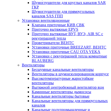
Шумоглушители для круглых каналов SAR
ГКР
Шумоглушители для прямоугольных
каналов SAS ГПП
Установки вентиляционные
Клапана приточные КИВ СВК
Приточно вытяжные EPVS
Приточно вытяжные ВУТ, ВУЭ, AIR SC с
рекуперацией тепла
Проветриватели ВЕНТС
Установки приточные BREEZART, ВЕНТС
Установки приточные CAU OTA VEKA
Установки с рекуперацией тепла комнатные
BLAUBERG
Вентиляторы
Бесшумные канальные вентиляторы
Вентиляторы в шумоизолированном корпусе
Высокотемпературные жаростойкие
вентиляторы
Вытяжной центробежный вентилятор вцн
Каминные вентиляторы дымососы
Канальные вентиляторы бытовые
Канальные вентиляторы для прямоугольных
каналов
Канальные полупромышленные и