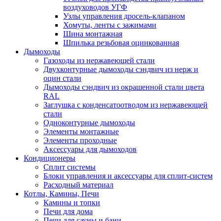
воздуховодов УГФ
Узлы управления дросель-клапаном
Хомуты, ленты с зажимами
Шина монтажная
Шпилька резьбовая оцинкованная
Дымоходы
Газоходы из нержавеющей стали
Двухконтурные дымоходы сэндвич из нерж и
оцин стали
Дымоходы сэндвич из окрашенной стали цвета
RAL
Заглушка с конденсатоотводом из нержавеющей
стали
Одноконтурные дымоходы
Элементы монтажные
Элементы проходные
Аксессуары для дымоходов
Кондиционеры
Сплит системы
Блоки управления и аксессуары для сплит-систем
Расходный материал
Котлы, Камины, Печи
Камины и топки
Печи для дома
Печи для сауны и бани