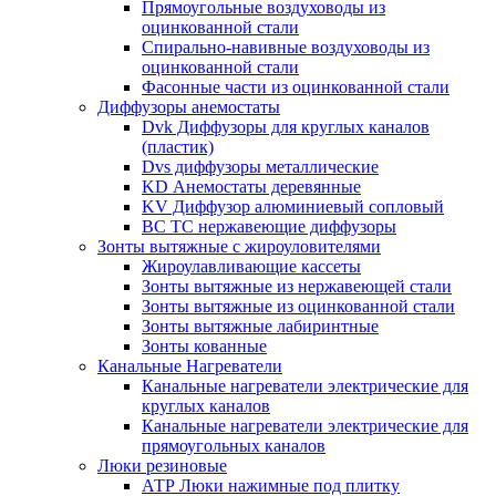
Прямоугольные воздуховоды из
оцинкованной стали
Спирально-навивные воздуховоды из
оцинкованной стали
Фасонные части из оцинкованной стали
Диффузоры анемостаты
Dvk Диффузоры для круглых каналов
(пластик)
Dvs диффузоры металлические
KD Анемостаты деревянные
KV Диффузор алюминиевый сопловый
ВС ТС нержавеющие диффузоры
Зонты вытяжные с жироуловителями
Жироулавливающие кассеты
Зонты вытяжные из нержавеющей стали
Зонты вытяжные из оцинкованной стали
Зонты вытяжные лабиринтные
Зонты кованные
Канальные Нагреватели
Канальные нагреватели электрические для
круглых каналов
Канальные нагреватели электрические для
прямоугольных каналов
Люки резиновые
АТР Люки нажимные под плитку