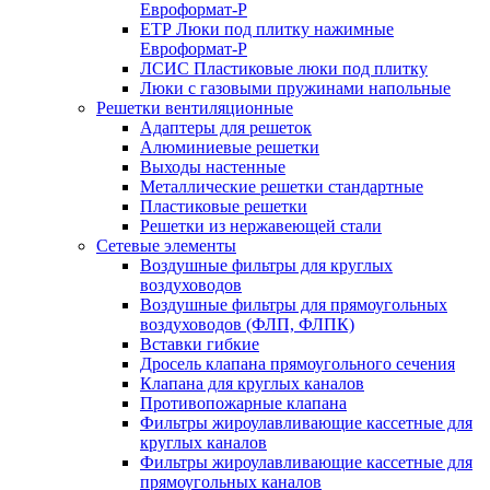
Евроформат-Р
ЕТР Люки под плитку нажимные
Евроформат-Р
ЛСИС Пластиковые люки под плитку
Люки с газовыми пружинами напольные
Решетки вентиляционные
Адаптеры для решеток
Алюминиевые решетки
Выходы настенные
Металлические решетки стандартные
Пластиковые решетки
Решетки из нержавеющей стали
Сетевые элементы
Воздушные фильтры для круглых
воздуховодов
Воздушные фильтры для прямоугольных
воздуховодов (ФЛП, ФЛПК)
Вставки гибкие
Дросель клапана прямоугольного сечения
Клапана для круглых каналов
Противопожарные клапана
Фильтры жироулавливающие кассетные для
круглых каналов
Фильтры жироулавливающие кассетные для
прямоугольных каналов