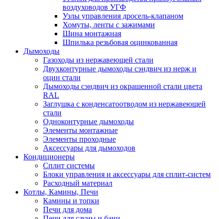
воздуховодов УГФ
Узлы управления дросель-клапаном
Хомуты, ленты с зажимами
Шина монтажная
Шпилька резьбовая оцинкованная
Дымоходы
Газоходы из нержавеющей стали
Двухконтурные дымоходы сэндвич из нерж и
оцин стали
Дымоходы сэндвич из окрашенной стали цвета
RAL
Заглушка с конденсатоотводом из нержавеющей
стали
Одноконтурные дымоходы
Элементы монтажные
Элементы проходные
Аксессуары для дымоходов
Кондиционеры
Сплит системы
Блоки управления и аксессуары для сплит-систем
Расходный материал
Котлы, Камины, Печи
Камины и топки
Печи для дома
Печи для сауны и бани