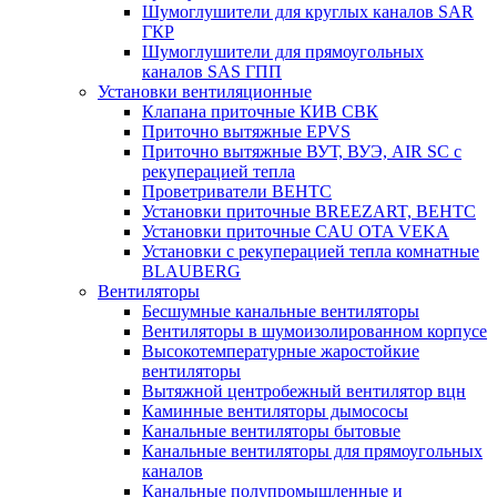
Шумоглушители для круглых каналов SAR
ГКР
Шумоглушители для прямоугольных
каналов SAS ГПП
Установки вентиляционные
Клапана приточные КИВ СВК
Приточно вытяжные EPVS
Приточно вытяжные ВУТ, ВУЭ, AIR SC с
рекуперацией тепла
Проветриватели ВЕНТС
Установки приточные BREEZART, ВЕНТС
Установки приточные CAU OTA VEKA
Установки с рекуперацией тепла комнатные
BLAUBERG
Вентиляторы
Бесшумные канальные вентиляторы
Вентиляторы в шумоизолированном корпусе
Высокотемпературные жаростойкие
вентиляторы
Вытяжной центробежный вентилятор вцн
Каминные вентиляторы дымососы
Канальные вентиляторы бытовые
Канальные вентиляторы для прямоугольных
каналов
Канальные полупромышленные и