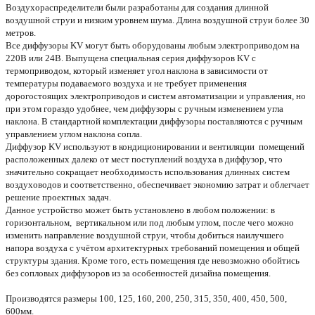
Воздухораспределители были разработаны для создания длинной
воздушной струи и низким уровнем шума. Длина воздушной струи более 30
метров.
Все диффузоры KV могут быть оборудованы любым электроприводом на
220В или 24В. Выпущена специальная серия диффузоров KV с
термоприводом, который изменяет угол наклона в зависимости от
температуры подаваемого воздуха и не требует применения
дорогостоящих электроприводов и систем автоматизации и управления, но
при этом гораздо удобнее, чем диффузоры с ручным изменением угла
наклона. В стандартной комплектации диффузоры поставляются с ручным
управлением углом наклона сопла.
Диффузор KV используют в кондиционировании и вентиляции помещений
расположенных далеко от мест поступлений воздуха в диффузор, что
значительно сокращает необходимость использования длинных систем
воздуховодов и соответственно, обеспечивает экономию затрат и облегчает
решение проектных задач.
Данное устройство может быть установлено в любом положении: в
горизонтальном, вертикальном или под любым углом, после чего можно
изменить направление воздушной струи, чтобы добиться наилучшего
напора воздуха с учётом архитектурных требований помещения и общей
структуры здания. Кроме того, есть помещения где невозможно обойтись
без сопловых диффузоров из за особенностей дизайна помещения.
Производятся размеры 100, 125, 160, 200, 250, 315, 350, 400, 450, 500,
600мм.