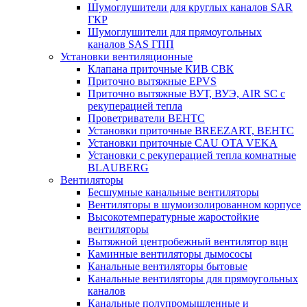
Шумоглушители для круглых каналов SAR
ГКР
Шумоглушители для прямоугольных
каналов SAS ГПП
Установки вентиляционные
Клапана приточные КИВ СВК
Приточно вытяжные EPVS
Приточно вытяжные ВУТ, ВУЭ, AIR SC с
рекуперацией тепла
Проветриватели ВЕНТС
Установки приточные BREEZART, ВЕНТС
Установки приточные CAU OTA VEKA
Установки с рекуперацией тепла комнатные
BLAUBERG
Вентиляторы
Бесшумные канальные вентиляторы
Вентиляторы в шумоизолированном корпусе
Высокотемпературные жаростойкие
вентиляторы
Вытяжной центробежный вентилятор вцн
Каминные вентиляторы дымососы
Канальные вентиляторы бытовые
Канальные вентиляторы для прямоугольных
каналов
Канальные полупромышленные и