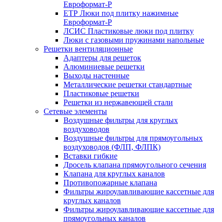
Евроформат-Р
ЕТР Люки под плитку нажимные
Евроформат-Р
ЛСИС Пластиковые люки под плитку
Люки с газовыми пружинами напольные
Решетки вентиляционные
Адаптеры для решеток
Алюминиевые решетки
Выходы настенные
Металлические решетки стандартные
Пластиковые решетки
Решетки из нержавеющей стали
Сетевые элементы
Воздушные фильтры для круглых
воздуховодов
Воздушные фильтры для прямоугольных
воздуховодов (ФЛП, ФЛПК)
Вставки гибкие
Дросель клапана прямоугольного сечения
Клапана для круглых каналов
Противопожарные клапана
Фильтры жироулавливающие кассетные для
круглых каналов
Фильтры жироулавливающие кассетные для
прямоугольных каналов