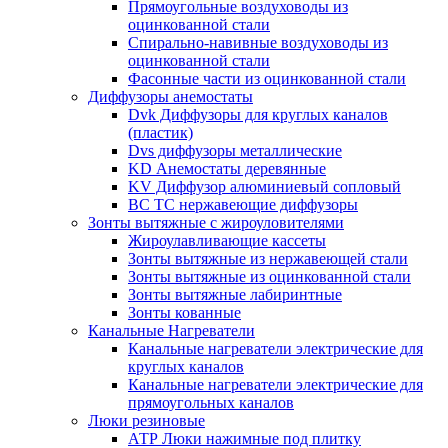
Прямоугольные воздуховоды из
оцинкованной стали
Спирально-навивные воздуховоды из
оцинкованной стали
Фасонные части из оцинкованной стали
Диффузоры анемостаты
Dvk Диффузоры для круглых каналов
(пластик)
Dvs диффузоры металлические
KD Анемостаты деревянные
KV Диффузор алюминиевый сопловый
ВС ТС нержавеющие диффузоры
Зонты вытяжные с жироуловителями
Жироулавливающие кассеты
Зонты вытяжные из нержавеющей стали
Зонты вытяжные из оцинкованной стали
Зонты вытяжные лабиринтные
Зонты кованные
Канальные Нагреватели
Канальные нагреватели электрические для
круглых каналов
Канальные нагреватели электрические для
прямоугольных каналов
Люки резиновые
АТР Люки нажимные под плитку