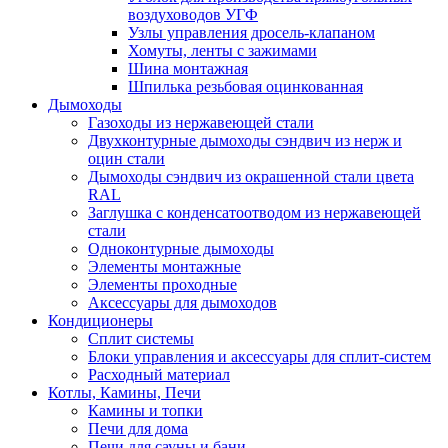
воздуховодов УГФ
Узлы управления дросель-клапаном
Хомуты, ленты с зажимами
Шина монтажная
Шпилька резьбовая оцинкованная
Дымоходы
Газоходы из нержавеющей стали
Двухконтурные дымоходы сэндвич из нерж и
оцин стали
Дымоходы сэндвич из окрашенной стали цвета
RAL
Заглушка с конденсатоотводом из нержавеющей
стали
Одноконтурные дымоходы
Элементы монтажные
Элементы проходные
Аксессуары для дымоходов
Кондиционеры
Сплит системы
Блоки управления и аксессуары для сплит-систем
Расходный материал
Котлы, Камины, Печи
Камины и топки
Печи для дома
Печи для сауны и бани