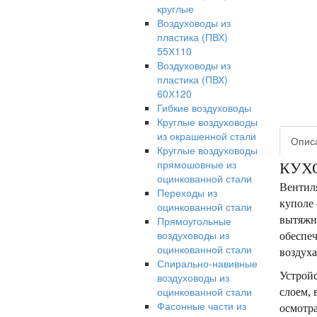
круглые
Воздуховоды из
пластика (ПВХ)
55Х110
Воздуховоды из
пластика (ПВХ)
60Х120
Гибкие воздуховоды
Круглые воздуховоды
из окрашенной стали
Опис
Круглые воздуховоды
прямошовные из
КУХО
оцинкованной стали
Вентил
Переходы из
куполе 
оцинкованной стали
Прямоугольные
вытяжн
воздуховоды из
обеспеч
оцинкованной стали
воздуха
Спирально-навивные
Устройс
воздуховоды из
оцинкованной стали
слоем,
Фасонные части из
осмотра