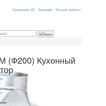
Сравнение (0)
Закладки
Личный кабинет
М (Ф200) Кухонный
тор
ыв
вент
т
ичии