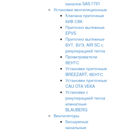
каналов SAS ГПП
Установки вентиляционные
Клапана приточные
КИВ СВК
Приточно вытяжные
EPVS
Приточно вытяжные
ВУТ, ВУЭ, AIR SC с
рекуперацией тепла
Проветриватели
ВЕНТС
Установки приточные
BREEZART, ВЕНТС
Установки приточные
CAU OTA VEKA
Установки с
рекуперацией тепла
комнатные
BLAUBERG
Вентиляторы
Бесшумные
канальные