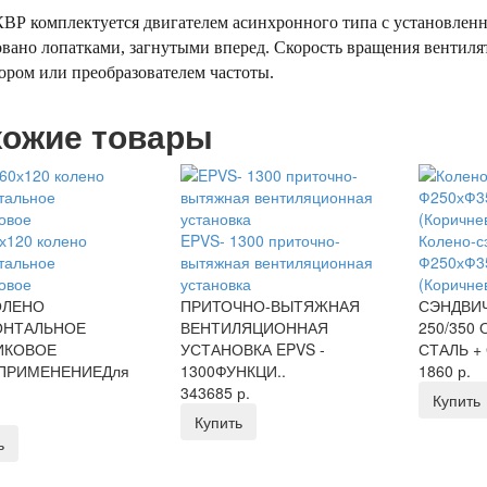
ВР комплектуется двигателем асинхронного типа с установленн
вано лопатками, загнутыми вперед. Скорость вращения вентил
ором или преобразователем частоты.
ожие товары
х120 колено
EPVS- 1300 приточно-
Колено-с
тальное
вытяжная вентиляционная
Ф250хФ35
овое
установка
(Коричне
ОЛЕНО
ПРИТОЧНО-ВЫТЯЖНАЯ
СЭНДВИЧ
ОНТАЛЬНОЕ
ВЕНТИЛЯЦИОННАЯ
250/350
ИКОВОЕ
УСТАНОВКА EPVS -
СТАЛЬ +
0ПРИМЕНЕНИЕДля
1300ФУНКЦИ..
1860 р.
343685 р.
Купить
Купить
ь