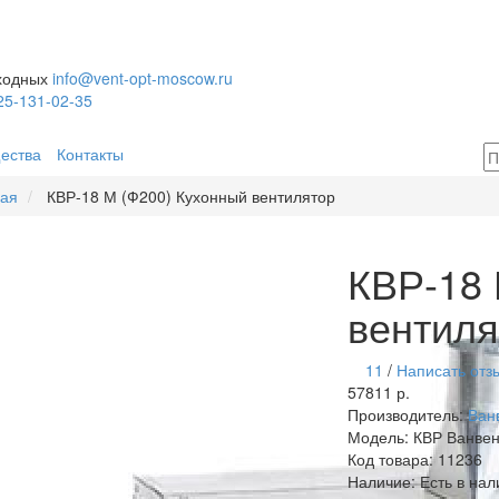
ыходных
info@vent-opt-moscow.ru
25-131-02-35
ества
Контакты
ная
КВР-18 М (Ф200) Кухонный вентилятор
КВР-18 
вентиля
11
/
Написать отз
57811 р.
Производитель:
Ван
Модель:
КВР Ванвен
Код товара:
11236
Наличие:
Есть в нал