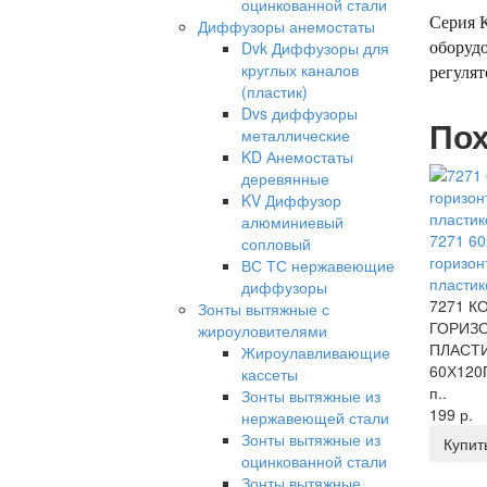
оцинкованной стали
Серия К
Диффузоры анемостаты
Dvk Диффузоры для
оборудо
круглых каналов
регулят
(пластик)
Dvs диффузоры
Пох
металлические
KD Анемостаты
деревянные
KV Диффузор
алюминиевый
7271 60
сопловый
горизон
ВС ТС нержавеющие
пластик
диффузоры
7271 К
Зонты вытяжные с
ГОРИЗ
жироуловителями
ПЛАСТ
Жироулавливающие
60Х12
кассеты
п..
Зонты вытяжные из
199 р.
нержавеющей стали
Зонты вытяжные из
Купит
оцинкованной стали
Зонты вытяжные