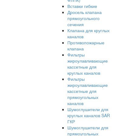
ФЛПК)
Вставки гибкие
Дросель клапана
прямоугольного
сечения
Клапана для круглых
каналов
Противопожарные
клапана
Фильтры
жироулавливающие
кассетные для
круглых каналов
Фильтры
жироулавливающие
кассетные для
прямоугольных
каналов
Шумоглушители для
круглых каналов SAR
ГКР
Шумоглушители для
прямоугольных