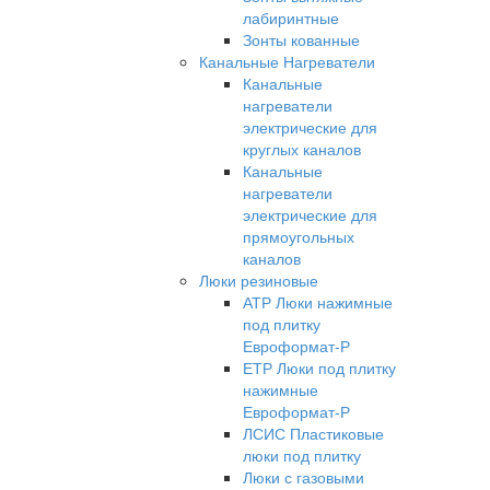
лабиринтные
Зонты кованные
Канальные Нагреватели
Канальные
нагреватели
электрические для
круглых каналов
Канальные
нагреватели
электрические для
прямоугольных
каналов
Люки резиновые
АТР Люки нажимные
под плитку
Евроформат-Р
ЕТР Люки под плитку
нажимные
Евроформат-Р
ЛСИС Пластиковые
люки под плитку
Люки с газовыми