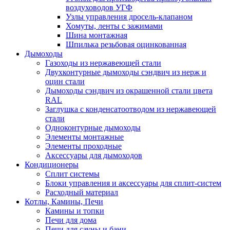
воздуховодов УГФ
Узлы управления дросель-клапаном
Хомуты, ленты с зажимами
Шина монтажная
Шпилька резьбовая оцинкованная
Дымоходы
Газоходы из нержавеющей стали
Двухконтурные дымоходы сэндвич из нерж и
оцин стали
Дымоходы сэндвич из окрашенной стали цвета
RAL
Заглушка с конденсатоотводом из нержавеющей
стали
Одноконтурные дымоходы
Элементы монтажные
Элементы проходные
Аксессуары для дымоходов
Кондиционеры
Сплит системы
Блоки управления и аксессуары для сплит-систем
Расходный материал
Котлы, Камины, Печи
Камины и топки
Печи для дома
Печи для сауны и бани