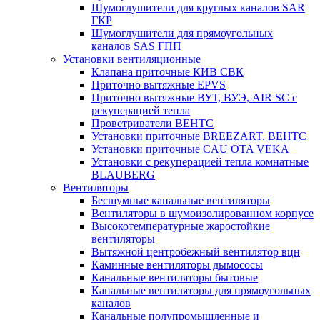
Шумоглушители для круглых каналов SAR
ГКР
Шумоглушители для прямоугольных
каналов SAS ГПП
Установки вентиляционные
Клапана приточные КИВ СВК
Приточно вытяжные EPVS
Приточно вытяжные ВУТ, ВУЭ, AIR SC с
рекуперацией тепла
Проветриватели ВЕНТС
Установки приточные BREEZART, ВЕНТС
Установки приточные CAU OTA VEKA
Установки с рекуперацией тепла комнатные
BLAUBERG
Вентиляторы
Бесшумные канальные вентиляторы
Вентиляторы в шумоизолированном корпусе
Высокотемпературные жаростойкие
вентиляторы
Вытяжной центробежный вентилятор вцн
Каминные вентиляторы дымососы
Канальные вентиляторы бытовые
Канальные вентиляторы для прямоугольных
каналов
Канальные полупромышленные и