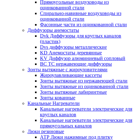
Прямоугольные воздуховоды из
оцинкованной стали
Спирально-навивные воздуховоды из
оцинкованной стали
Фасонные части из оцинкованной стали
Диффузоры анемостаты
Dvk Диффузоры для круглых каналов
(пластик)
Dvs диффузоры металлические
KD Анемостаты деревянные
KV Диффузор алюминиевый сопловый
ВС ТС нержавеющие диффузоры
Зонты вытяжные с жироуловителями
Жироулавливающие кассеты
Зонты вытяжные из нержавеющей стали
Зонты вытяжные из оцинкованной стали
Зонты вытяжные лабиринтные
Зонты кованные
Канальные Нагреватели
Канальные нагреватели электрические для
круглых каналов
Канальные нагреватели электрические для
прямоугольных каналов
Люки резиновые
АТР Люки нажимные под плитку