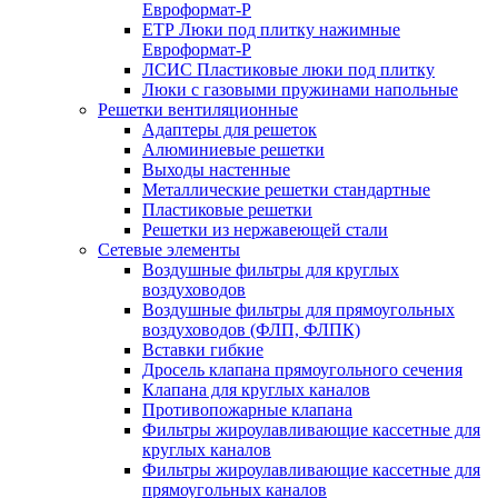
Евроформат-Р
ЕТР Люки под плитку нажимные
Евроформат-Р
ЛСИС Пластиковые люки под плитку
Люки с газовыми пружинами напольные
Решетки вентиляционные
Адаптеры для решеток
Алюминиевые решетки
Выходы настенные
Металлические решетки стандартные
Пластиковые решетки
Решетки из нержавеющей стали
Сетевые элементы
Воздушные фильтры для круглых
воздуховодов
Воздушные фильтры для прямоугольных
воздуховодов (ФЛП, ФЛПК)
Вставки гибкие
Дросель клапана прямоугольного сечения
Клапана для круглых каналов
Противопожарные клапана
Фильтры жироулавливающие кассетные для
круглых каналов
Фильтры жироулавливающие кассетные для
прямоугольных каналов