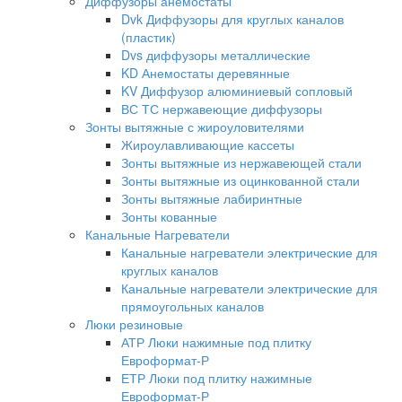
Диффузоры анемостаты
Dvk Диффузоры для круглых каналов
(пластик)
Dvs диффузоры металлические
KD Анемостаты деревянные
KV Диффузор алюминиевый сопловый
ВС ТС нержавеющие диффузоры
Зонты вытяжные с жироуловителями
Жироулавливающие кассеты
Зонты вытяжные из нержавеющей стали
Зонты вытяжные из оцинкованной стали
Зонты вытяжные лабиринтные
Зонты кованные
Канальные Нагреватели
Канальные нагреватели электрические для
круглых каналов
Канальные нагреватели электрические для
прямоугольных каналов
Люки резиновые
АТР Люки нажимные под плитку
Евроформат-Р
ЕТР Люки под плитку нажимные
Евроформат-Р