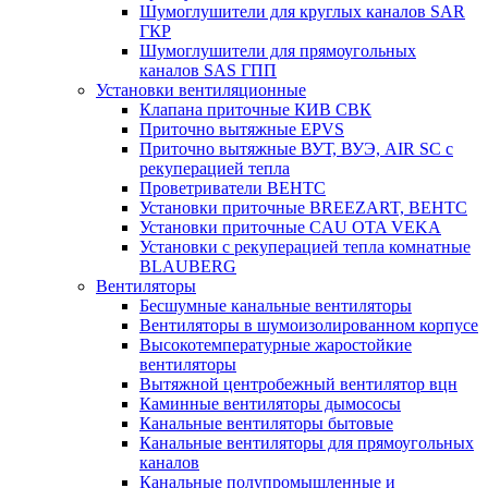
Шумоглушители для круглых каналов SAR
ГКР
Шумоглушители для прямоугольных
каналов SAS ГПП
Установки вентиляционные
Клапана приточные КИВ СВК
Приточно вытяжные EPVS
Приточно вытяжные ВУТ, ВУЭ, AIR SC с
рекуперацией тепла
Проветриватели ВЕНТС
Установки приточные BREEZART, ВЕНТС
Установки приточные CAU OTA VEKA
Установки с рекуперацией тепла комнатные
BLAUBERG
Вентиляторы
Бесшумные канальные вентиляторы
Вентиляторы в шумоизолированном корпусе
Высокотемпературные жаростойкие
вентиляторы
Вытяжной центробежный вентилятор вцн
Каминные вентиляторы дымососы
Канальные вентиляторы бытовые
Канальные вентиляторы для прямоугольных
каналов
Канальные полупромышленные и