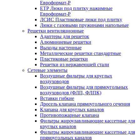
Евроформат-Р
ЕТР Люки под плитку нажимные
Евроформат-Р
ЛСИС Пластиковые люки под плитку
Люки с газовыми пружинами напольные
Решетки вентиляционные
Адаптеры для решеток
Алюминиевые решетки
Выходы настенные
Металлические решетки стандартные
Пластиковые решетки
Решетки из нержавеющей стали
Сетевые элементы
Воздушные фильтры для круглых
воздуховодов
Воздушные фильтры для прямоугольных
воздуховодов (ФЛП, ФЛПК)
Вставки гибкие
Дросель клапана прямоугольного сечения
Клапана для круглых каналов
Противопожарные клапана
Фильтры жироулавливающие кассетные для
круглых каналов
Фильтры жироулавливающие кассетные для
прямоугольных каналов