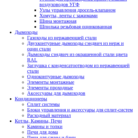
воздуховодов УГФ
Узлы управления дросель-клапаном
Хомуты, ленты с зажимами
Шина монтажная
Шпилька резьбовая оцинкованная
Дымоходы
Газоходы из нержавеющей стали
Двухконтурные дымоходы сэндвич из нерж и
оцин стали
Дымоходы сэндвич из окрашенной стали цвета
RAL
Заглушка с конденсатоотводом из нержавеющей
стали
Одноконтурные дымоходы
Элементы монтажные
Элементы проходные
Аксессуары для дымоходов
Кондиционеры
Сплит системы
Блоки управления и аксессуары для сплит-систем
Расходный материал
Котлы, Камины, Печи
Камины и топки
Печи для дома
Печи для сауны и бани