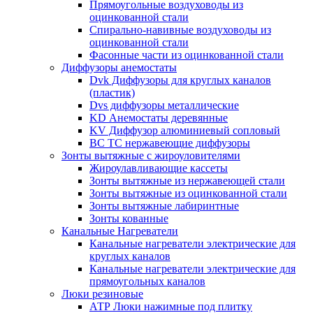
Прямоугольные воздуховоды из
оцинкованной стали
Спирально-навивные воздуховоды из
оцинкованной стали
Фасонные части из оцинкованной стали
Диффузоры анемостаты
Dvk Диффузоры для круглых каналов
(пластик)
Dvs диффузоры металлические
KD Анемостаты деревянные
KV Диффузор алюминиевый сопловый
ВС ТС нержавеющие диффузоры
Зонты вытяжные с жироуловителями
Жироулавливающие кассеты
Зонты вытяжные из нержавеющей стали
Зонты вытяжные из оцинкованной стали
Зонты вытяжные лабиринтные
Зонты кованные
Канальные Нагреватели
Канальные нагреватели электрические для
круглых каналов
Канальные нагреватели электрические для
прямоугольных каналов
Люки резиновые
АТР Люки нажимные под плитку