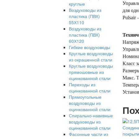
Управля
круглые
Воздуховоды из
для одн
пластика (ПВХ)
Pulsair
55Х110
Воздуховоды из
пластика (ПВХ)
Технич
60Х120
Напряже
Гибкие воздуховоды
Управля
Круглые воздуховоды
Номинал
из окрашенной стали
Класс з
Круглые воздуховоды
Размеры
прямошовные из
Макс. 
оцинкованной стали
Переходы из
Темпера
оцинкованной стали
Установ
Прямоугольные
воздуховоды из
Пох
оцинкованной стали
Спирально-навивные
воздуховоды из
оцинкованной стали
Фасонные части из