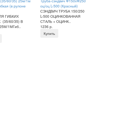
 (35/60/35) 25м/1м
Труба-сэндвич Ф150хФ250
ибкая (в рулоне
оц/оц L-500 (Красный)
СЭНДВИЧ ТРУБА 150/250
ЛЯ ГИБКИХ
L-500 ОЦИНКОВАННАЯ
(35/60/35) В
СТАЛЬ + ОЦИНК..
25М/1МГиб..
1236 р.
Купить