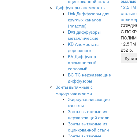
оцинкованной стали
12,5ПМ
Диффузоры анемостаты
стально
Dvk Диффузоры для
полиме
круглых каналов
СОЕДИ
(пластик)
С ПОК
Dvs диффузоры
ПОЛИМ
металлические
12,5ПМ 
KD Анемостаты
252 р.
деревянные
KV Диффузор
Купит
алюминиевый
сопловый
ВС ТС нержавеющие
диффузоры
Зонты вытяжные с
жироуловителями
Жироулавливающие
кассеты
Зонты вытяжные из
нержавеющей стали
Зонты вытяжные из
оцинкованной стали
Зонты вытяжные