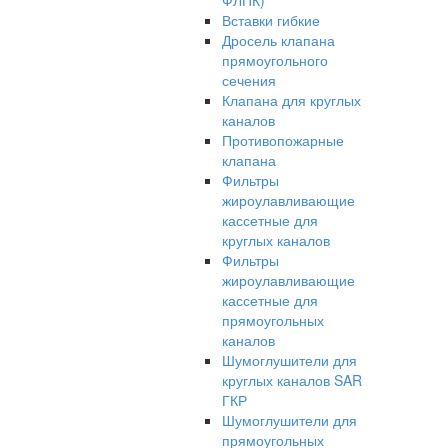
ФЛПК)
Вставки гибкие
Дросель клапана
прямоугольного
сечения
Клапана для круглых
каналов
Противопожарные
клапана
Фильтры
жироулавливающие
кассетные для
круглых каналов
Фильтры
жироулавливающие
кассетные для
прямоугольных
каналов
Шумоглушители для
круглых каналов SAR
ГКР
Шумоглушители для
прямоугольных