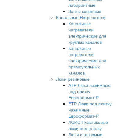
лабиринтные
Зонты кованные
Канальные Нагреватели
Канальные
нагреватели
электрические для
круглых каналов
Канальные
нагреватели
электрические для
прямоугольных
каналов
Люки резиновые
АТР Люки нажимные
под плитку
Евроформат-Р
ЕТР Люки под плитку
нажимные
Евроформат-Р
ЛСИС Пластиковые
люки под плитку
Люки с газовыми