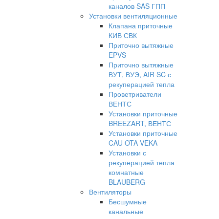
каналов SAS ГПП
Установки вентиляционные
Клапана приточные
КИВ СВК
Приточно вытяжные
EPVS
Приточно вытяжные
ВУТ, ВУЭ, AIR SC с
рекуперацией тепла
Проветриватели
ВЕНТС
Установки приточные
BREEZART, ВЕНТС
Установки приточные
CAU OTA VEKA
Установки с
рекуперацией тепла
комнатные
BLAUBERG
Вентиляторы
Бесшумные
канальные