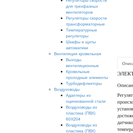
Регуляторы скорости
для трехфазных
вентиляторов
Регуляторы скорости
трансформаторные
Температурные
регуляторы
Шкафы и щиты
автоматики
Вентиляция кровельная
Выходы
Опис
вентиляционные
Кровельные
ЭЛЕК
проходные элементы
Турбодефлекторы
Описан
Воздуховоды
Адаптеры из
Регулят
оцинкованной стали
происхо
Воздуховоды из
установ
пластика (ПВХ)
достиж
60Х204
датчико
Воздуховоды из
темпера
пластика (ПВХ)