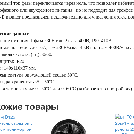
емый ток фазы переключается через ноль, что позволяет избежа
офазного или двухфазного питания , но не подходит для трехфа
 – E monitor предназначен исключительно для управления электро
еские данные
ние питания: 1 фаза 230В или 2 фаза 400В, 190..410В.
емая нагрузка: до 16А, 1 ~ 230В/макс. 3 кВт или 2 ~ 400В/макс. 
ьная частота: (Гц) 50/60.
ащиты: IP20.
: 140х110х37 мм.
Температура окружающей среды: 30°С.
тура хранения: -35..+50°С.
ка температуры: 0.. 30°С или 0..60°С (выбирается в настройках).
ожие товары