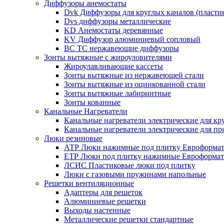
Диффузоры анемостаты
Dvk Диффузоры для круглых каналов (пласти
Dvs диффузоры металлические
KD Анемостаты деревянные
KV Диффузор алюминиевый сопловый
ВС ТС нержавеющие диффузоры
Зонты вытяжные с жироуловителями
Жироулавливающие кассеты
Зонты вытяжные из нержавеющей стали
Зонты вытяжные из оцинкованной стали
Зонты вытяжные лабиринтные
Зонты кованные
Канальные Нагреватели
Канальные нагреватели электрические для кр
Канальные нагреватели электрические для п
Люки резиновые
АТР Люки нажимные под плитку Евроформат
ЕТР Люки под плитку нажимные Евроформат
ЛСИС Пластиковые люки под плитку
Люки с газовыми пружинами напольные
Решетки вентиляционные
Адаптеры для решеток
Алюминиевые решетки
Выходы настенные
Металлические решетки стандартные