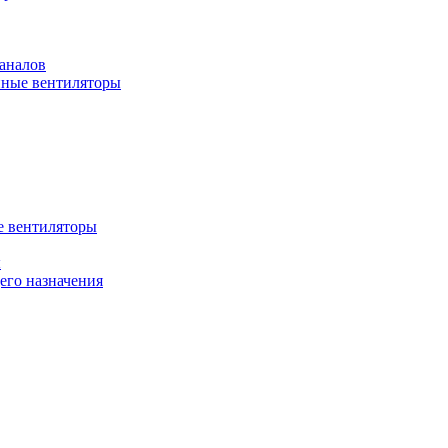
аналов
ные вентиляторы
 вентиляторы
ы
го назначения