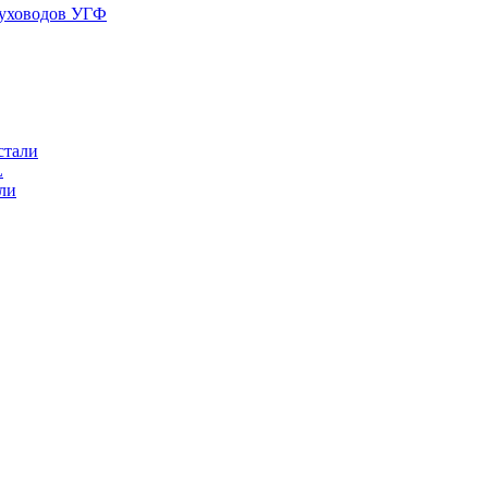
духоводов УГФ
стали
L
ли