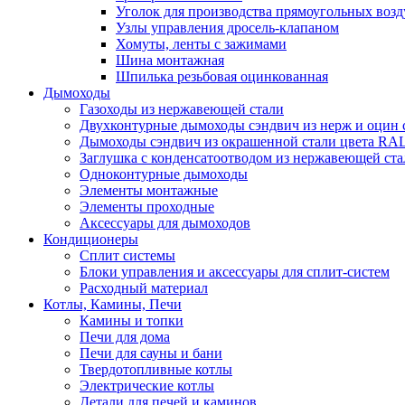
Уголок для производства прямоугольных воз
Узлы управления дросель-клапаном
Хомуты, ленты с зажимами
Шина монтажная
Шпилька резьбовая оцинкованная
Дымоходы
Газоходы из нержавеющей стали
Двухконтурные дымоходы сэндвич из нерж и оцин 
Дымоходы сэндвич из окрашенной стали цвета RA
Заглушка с конденсатоотводом из нержавеющей ста
Одноконтурные дымоходы
Элементы монтажные
Элементы проходные
Аксессуары для дымоходов
Кондиционеры
Сплит системы
Блоки управления и аксессуары для сплит-систем
Расходный материал
Котлы, Камины, Печи
Камины и топки
Печи для дома
Печи для сауны и бани
Твердотопливные котлы
Электрические котлы
Детали для печей и каминов