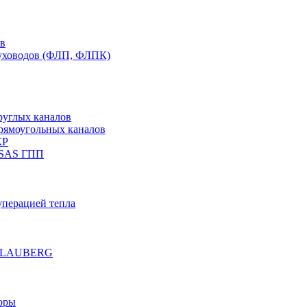
ов
духоводов (ФЛП, ФЛПК)
руглых каналов
рямоугольных каналов
КР
 SAS ГПП
уперацией тепла
е BLAUBERG
оры