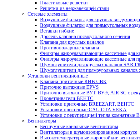
Пластиковые решетки
Решетки из нержавеющей стали
Сетевые элементы
Воздушные фильтры для круглых воздуховод
Воздушные фильтры для прямоугольных воз
Вставки гибкие
Дросель клапана прямоугольного сечения
Клапана для круглых каналов
Противопожарные клапана
Фильтры жироулавливающие кассетные для к
Фильтры жироулавливающие кассетные для п
Шумоглушители для круглых каналов SAR Г
Шумоглушители для прямоугольных каналов
Установки вентиляционные
Клапана приточные КИВ СВК
Приточно вытяжные EPVS
Приточно вытяжные ВУТ, ВУЭ, AIR SC с рек
Проветриватели ВЕНТС
Установки приточные BREEZART, ВЕНТС
Установки приточные CAU OTA VEKA
Установки с рекуперацией тепла комнатны
Вентиляторы
Бесшумные канальные вентиляторы
Вентиляторы в шумоизолированном корпусе
Высокотемпературные жаростойкие вентилят