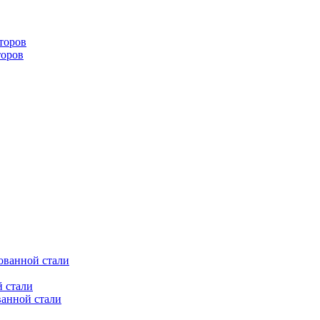
торов
торов
ованной стали
 стали
ванной стали