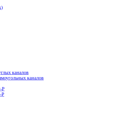
к)
углых каналов
рямоугольных каналов
-Р
-Р