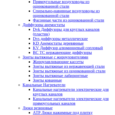
Прямоугольные воздуховоды из
оцинкованной стали
Спирально-навивные воздуховоды из
оцинкованной стали
Фасонные части из оцинкованной стали
Диффузоры анемостаты
Dvk Диффузоры для круглых каналов
(пластик)
Dvs диффузоры металлические
KD Анемостаты деревянные
KV Диффузор алюминиевый сопловый
ВС ТС нержавеющие диффузоры
Зонты вытяжные с жироуловителями
Жироулавливающие кассеты
Зонты вытяжные из нержавеющей стали
Зонты вытяжные из оцинкованной стали
Зонты вытяжные лабиринтные
Зонты кованные
Канальные Нагреватели
Канальные нагреватели электрические для
круглых каналов
Канальные нагреватели электрические для
прямоугольных каналов
Люки резиновые
АТР Люки нажимные под плитку