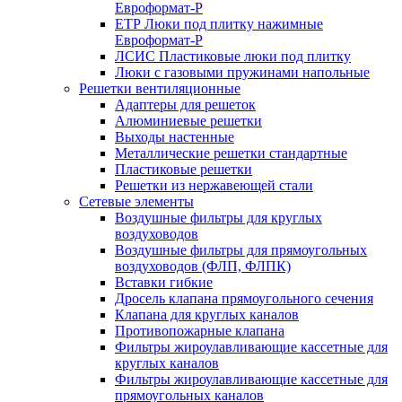
Евроформат-Р
ЕТР Люки под плитку нажимные
Евроформат-Р
ЛСИС Пластиковые люки под плитку
Люки с газовыми пружинами напольные
Решетки вентиляционные
Адаптеры для решеток
Алюминиевые решетки
Выходы настенные
Металлические решетки стандартные
Пластиковые решетки
Решетки из нержавеющей стали
Сетевые элементы
Воздушные фильтры для круглых
воздуховодов
Воздушные фильтры для прямоугольных
воздуховодов (ФЛП, ФЛПК)
Вставки гибкие
Дросель клапана прямоугольного сечения
Клапана для круглых каналов
Противопожарные клапана
Фильтры жироулавливающие кассетные для
круглых каналов
Фильтры жироулавливающие кассетные для
прямоугольных каналов