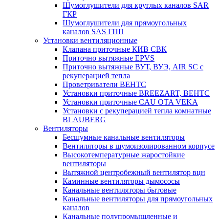
Шумоглушители для круглых каналов SAR
ГКР
Шумоглушители для прямоугольных
каналов SAS ГПП
Установки вентиляционные
Клапана приточные КИВ СВК
Приточно вытяжные EPVS
Приточно вытяжные ВУТ, ВУЭ, AIR SC с
рекуперацией тепла
Проветриватели ВЕНТС
Установки приточные BREEZART, ВЕНТС
Установки приточные CAU OTA VEKA
Установки с рекуперацией тепла комнатные
BLAUBERG
Вентиляторы
Бесшумные канальные вентиляторы
Вентиляторы в шумоизолированном корпусе
Высокотемпературные жаростойкие
вентиляторы
Вытяжной центробежный вентилятор вцн
Каминные вентиляторы дымососы
Канальные вентиляторы бытовые
Канальные вентиляторы для прямоугольных
каналов
Канальные полупромышленные и