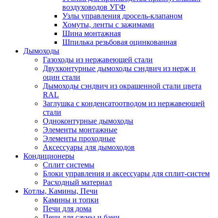
воздуховодов УГФ
Узлы управления дросель-клапаном
Хомуты, ленты с зажимами
Шина монтажная
Шпилька резьбовая оцинкованная
Дымоходы
Газоходы из нержавеющей стали
Двухконтурные дымоходы сэндвич из нерж и
оцин стали
Дымоходы сэндвич из окрашенной стали цвета
RAL
Заглушка с конденсатоотводом из нержавеющей
стали
Одноконтурные дымоходы
Элементы монтажные
Элементы проходные
Аксессуары для дымоходов
Кондиционеры
Сплит системы
Блоки управления и аксессуары для сплит-систем
Расходный материал
Котлы, Камины, Печи
Камины и топки
Печи для дома
Печи для сауны и бани