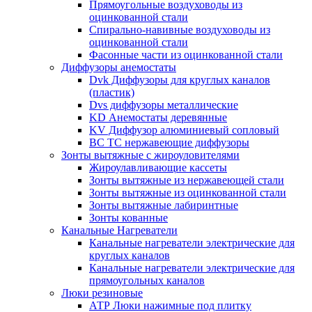
Прямоугольные воздуховоды из
оцинкованной стали
Спирально-навивные воздуховоды из
оцинкованной стали
Фасонные части из оцинкованной стали
Диффузоры анемостаты
Dvk Диффузоры для круглых каналов
(пластик)
Dvs диффузоры металлические
KD Анемостаты деревянные
KV Диффузор алюминиевый сопловый
ВС ТС нержавеющие диффузоры
Зонты вытяжные с жироуловителями
Жироулавливающие кассеты
Зонты вытяжные из нержавеющей стали
Зонты вытяжные из оцинкованной стали
Зонты вытяжные лабиринтные
Зонты кованные
Канальные Нагреватели
Канальные нагреватели электрические для
круглых каналов
Канальные нагреватели электрические для
прямоугольных каналов
Люки резиновые
АТР Люки нажимные под плитку