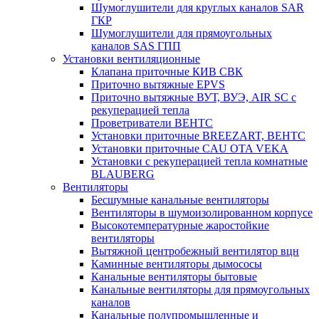
Шумоглушители для круглых каналов SAR
ГКР
Шумоглушители для прямоугольных
каналов SAS ГПП
Установки вентиляционные
Клапана приточные КИВ СВК
Приточно вытяжные EPVS
Приточно вытяжные ВУТ, ВУЭ, AIR SC с
рекуперацией тепла
Проветриватели ВЕНТС
Установки приточные BREEZART, ВЕНТС
Установки приточные CAU OTA VEKA
Установки с рекуперацией тепла комнатные
BLAUBERG
Вентиляторы
Бесшумные канальные вентиляторы
Вентиляторы в шумоизолированном корпусе
Высокотемпературные жаростойкие
вентиляторы
Вытяжной центробежный вентилятор вцн
Каминные вентиляторы дымососы
Канальные вентиляторы бытовые
Канальные вентиляторы для прямоугольных
каналов
Канальные полупромышленные и