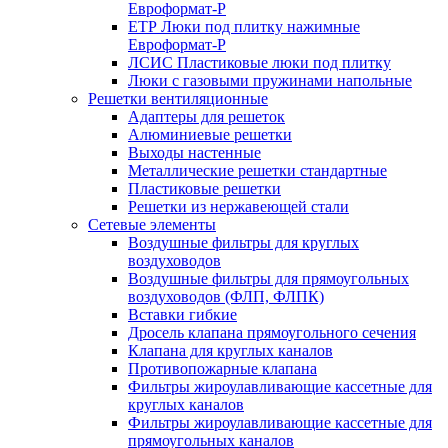
Евроформат-Р
ЕТР Люки под плитку нажимные
Евроформат-Р
ЛСИС Пластиковые люки под плитку
Люки с газовыми пружинами напольные
Решетки вентиляционные
Адаптеры для решеток
Алюминиевые решетки
Выходы настенные
Металлические решетки стандартные
Пластиковые решетки
Решетки из нержавеющей стали
Сетевые элементы
Воздушные фильтры для круглых
воздуховодов
Воздушные фильтры для прямоугольных
воздуховодов (ФЛП, ФЛПК)
Вставки гибкие
Дросель клапана прямоугольного сечения
Клапана для круглых каналов
Противопожарные клапана
Фильтры жироулавливающие кассетные для
круглых каналов
Фильтры жироулавливающие кассетные для
прямоугольных каналов