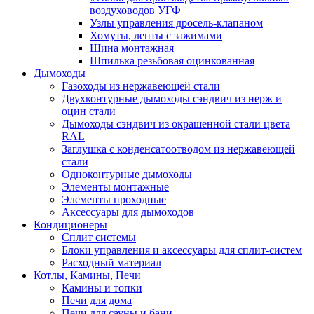
воздуховодов УГФ
Узлы управления дросель-клапаном
Хомуты, ленты с зажимами
Шина монтажная
Шпилька резьбовая оцинкованная
Дымоходы
Газоходы из нержавеющей стали
Двухконтурные дымоходы сэндвич из нерж и
оцин стали
Дымоходы сэндвич из окрашенной стали цвета
RAL
Заглушка с конденсатоотводом из нержавеющей
стали
Одноконтурные дымоходы
Элементы монтажные
Элементы проходные
Аксессуары для дымоходов
Кондиционеры
Сплит системы
Блоки управления и аксессуары для сплит-систем
Расходный материал
Котлы, Камины, Печи
Камины и топки
Печи для дома
Печи для сауны и бани