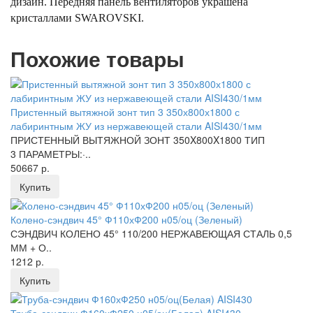
дизайн. Передняя панель вентиляторов украшена
кристаллами SWAROVSKI.
Похожие товары
Пристенный вытяжной зонт тип 3 350х800х1800 с
лабиринтным ЖУ из нержавеющей стали AISI430/1мм
ПРИСТЕННЫЙ ВЫТЯЖНОЙ ЗОНТ 350X800X1800 ТИП
3 ПАРАМЕТРЫ:·..
50667 р.
Купить
Колено-сэндвич 45° Ф110хФ200 н05/оц (Зеленый)
СЭНДВИЧ КОЛЕНО 45° 110/200 НЕРЖАВЕЮЩАЯ СТАЛЬ 0,5
ММ + О..
1212 р.
Купить
Труба-сэндвич Ф160хФ250 н05/оц(Белая) AISI430