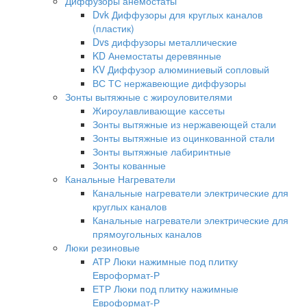
Диффузоры анемостаты
Dvk Диффузоры для круглых каналов
(пластик)
Dvs диффузоры металлические
KD Анемостаты деревянные
KV Диффузор алюминиевый сопловый
ВС ТС нержавеющие диффузоры
Зонты вытяжные с жироуловителями
Жироулавливающие кассеты
Зонты вытяжные из нержавеющей стали
Зонты вытяжные из оцинкованной стали
Зонты вытяжные лабиринтные
Зонты кованные
Канальные Нагреватели
Канальные нагреватели электрические для
круглых каналов
Канальные нагреватели электрические для
прямоугольных каналов
Люки резиновые
АТР Люки нажимные под плитку
Евроформат-Р
ЕТР Люки под плитку нажимные
Евроформат-Р