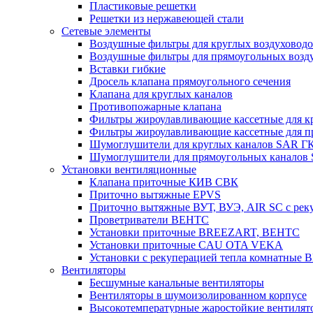
Пластиковые решетки
Решетки из нержавеющей стали
Сетевые элементы
Воздушные фильтры для круглых воздуховод
Воздушные фильтры для прямоугольных воз
Вставки гибкие
Дросель клапана прямоугольного сечения
Клапана для круглых каналов
Противопожарные клапана
Фильтры жироулавливающие кассетные для к
Фильтры жироулавливающие кассетные для п
Шумоглушители для круглых каналов SAR Г
Шумоглушители для прямоугольных каналов
Установки вентиляционные
Клапана приточные КИВ СВК
Приточно вытяжные EPVS
Приточно вытяжные ВУТ, ВУЭ, AIR SC с рек
Проветриватели ВЕНТС
Установки приточные BREEZART, ВЕНТС
Установки приточные CAU OTA VEKA
Установки с рекуперацией тепла комнатны
Вентиляторы
Бесшумные канальные вентиляторы
Вентиляторы в шумоизолированном корпусе
Высокотемпературные жаростойкие вентилят