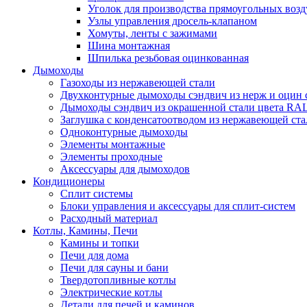
Уголок для производства прямоугольных воз
Узлы управления дросель-клапаном
Хомуты, ленты с зажимами
Шина монтажная
Шпилька резьбовая оцинкованная
Дымоходы
Газоходы из нержавеющей стали
Двухконтурные дымоходы сэндвич из нерж и оцин 
Дымоходы сэндвич из окрашенной стали цвета RA
Заглушка с конденсатоотводом из нержавеющей ста
Одноконтурные дымоходы
Элементы монтажные
Элементы проходные
Аксессуары для дымоходов
Кондиционеры
Сплит системы
Блоки управления и аксессуары для сплит-систем
Расходный материал
Котлы, Камины, Печи
Камины и топки
Печи для дома
Печи для сауны и бани
Твердотопливные котлы
Электрические котлы
Детали для печей и каминов