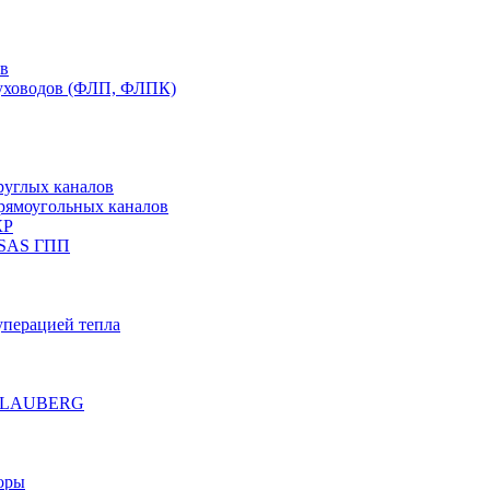
ов
духоводов (ФЛП, ФЛПК)
руглых каналов
рямоугольных каналов
КР
 SAS ГПП
уперацией тепла
е BLAUBERG
оры