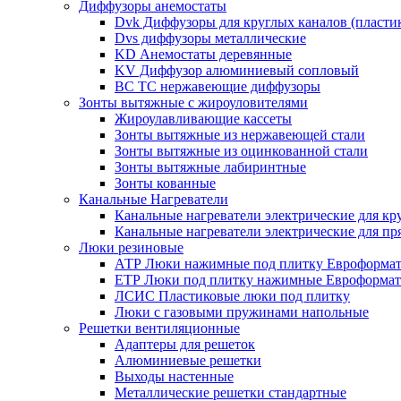
Диффузоры анемостаты
Dvk Диффузоры для круглых каналов (пласти
Dvs диффузоры металлические
KD Анемостаты деревянные
KV Диффузор алюминиевый сопловый
ВС ТС нержавеющие диффузоры
Зонты вытяжные с жироуловителями
Жироулавливающие кассеты
Зонты вытяжные из нержавеющей стали
Зонты вытяжные из оцинкованной стали
Зонты вытяжные лабиринтные
Зонты кованные
Канальные Нагреватели
Канальные нагреватели электрические для кр
Канальные нагреватели электрические для п
Люки резиновые
АТР Люки нажимные под плитку Евроформат
ЕТР Люки под плитку нажимные Евроформат
ЛСИС Пластиковые люки под плитку
Люки с газовыми пружинами напольные
Решетки вентиляционные
Адаптеры для решеток
Алюминиевые решетки
Выходы настенные
Металлические решетки стандартные