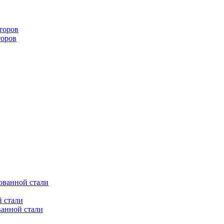
торов
торов
ованной стали
 стали
ванной стали