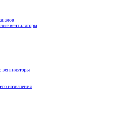
аналов
ные вентиляторы
 вентиляторы
ы
го назначения