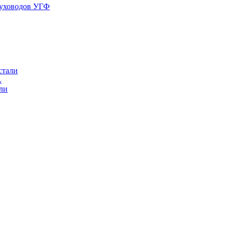
духоводов УГФ
стали
L
ли