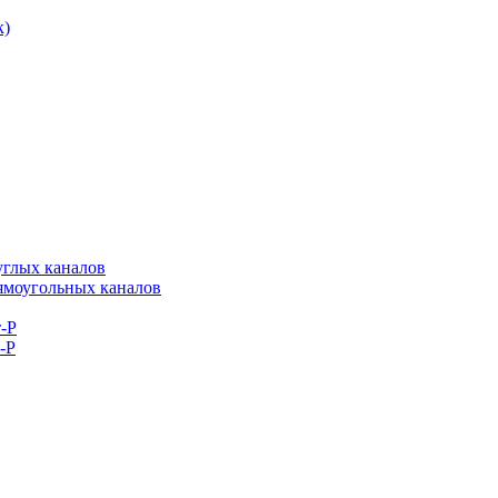
к)
углых каналов
рямоугольных каналов
-Р
-Р