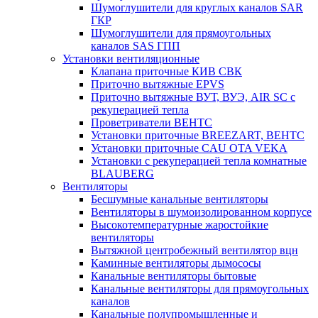
Шумоглушители для круглых каналов SAR
ГКР
Шумоглушители для прямоугольных
каналов SAS ГПП
Установки вентиляционные
Клапана приточные КИВ СВК
Приточно вытяжные EPVS
Приточно вытяжные ВУТ, ВУЭ, AIR SC с
рекуперацией тепла
Проветриватели ВЕНТС
Установки приточные BREEZART, ВЕНТС
Установки приточные CAU OTA VEKA
Установки с рекуперацией тепла комнатные
BLAUBERG
Вентиляторы
Бесшумные канальные вентиляторы
Вентиляторы в шумоизолированном корпусе
Высокотемпературные жаростойкие
вентиляторы
Вытяжной центробежный вентилятор вцн
Каминные вентиляторы дымососы
Канальные вентиляторы бытовые
Канальные вентиляторы для прямоугольных
каналов
Канальные полупромышленные и