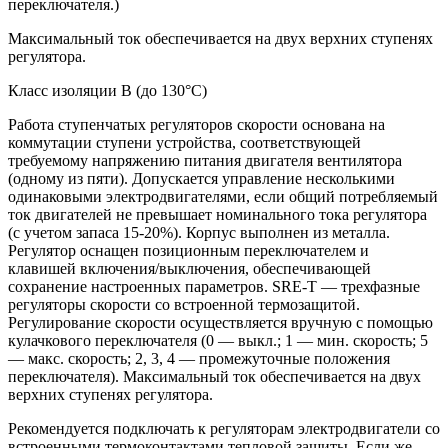
переключателя.)
Максимальный ток обеспечивается на двух верхних ступенях
регулятора.
Класс изоляции В (до 130°С)
Работа ступенчатых регуляторов скорости основана на
коммутации ступени устройства, соответствующей
требуемому напряжению питания двигателя вентилятора
(одному из пяти). Допускается управление несколькими
одинаковыми электродвигателями, если общий потребляемый
ток двигателей не превышает номинального тока регулятора
(с учетом запаса 15-20%). Корпус выполнен из металла.
Регулятор оснащен позиционным переключателем и
клавишей включения/выключения, обеспечивающей
сохранение настроенных параметров. SRE-T — трехфазные
регуляторы скорости со встроенной термозащитой.
Регулирование скорости осуществляется вручную с помощью
кулачкового переключателя (0 — выкл.; 1 — мин. скорость; 5
— макс. скорость; 2, 3, 4 — промежуточные положения
переключателя). Максимальный ток обеспечивается на двух
верхних ступенях регулятора.
Рекомендуется подключать к регуляторам электродвигатели со
встроенными термоконтактами тепловой защиты. Если же