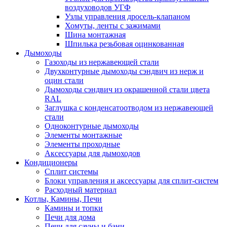
воздуховодов УГФ
Узлы управления дросель-клапаном
Хомуты, ленты с зажимами
Шина монтажная
Шпилька резьбовая оцинкованная
Дымоходы
Газоходы из нержавеющей стали
Двухконтурные дымоходы сэндвич из нерж и
оцин стали
Дымоходы сэндвич из окрашенной стали цвета
RAL
Заглушка с конденсатоотводом из нержавеющей
стали
Одноконтурные дымоходы
Элементы монтажные
Элементы проходные
Аксессуары для дымоходов
Кондиционеры
Сплит системы
Блоки управления и аксессуары для сплит-систем
Расходный материал
Котлы, Камины, Печи
Камины и топки
Печи для дома
Печи для сауны и бани