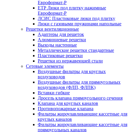
Евроформат-Р
ЕТР Люки под плитку нажимные
Евроформат-Р
ЛСИС Пластиковые люки под плитку
Люки с газовыми пружинами напольные
Решетки вентиляционные
Адаптеры для решеток
Алюминиевые решетки
Выходы настенные
Металлические решетки стандартные
Пластиковые решетки
Решетки из нержавеющей стали
Сетевые элементы
Воздушные фильтры для круглых
воздуховодов
Воздушные фильтры для прямоугольных
воздуховодов (ФЛП, ФЛПК)
Вставки гибкие
Дросель клапана прямоугольного сечения
Клапана для круглых каналов
Противопожарные клапана
Фильтры жироулавливающие кассетные для
круглых каналов
Фильтры жироулавливающие кассетные для
прямоугольных каналов