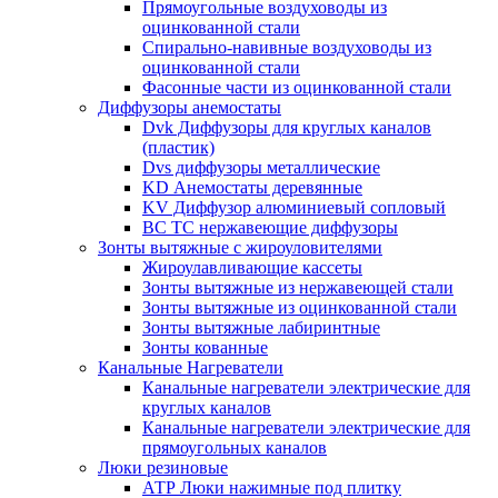
Прямоугольные воздуховоды из
оцинкованной стали
Спирально-навивные воздуховоды из
оцинкованной стали
Фасонные части из оцинкованной стали
Диффузоры анемостаты
Dvk Диффузоры для круглых каналов
(пластик)
Dvs диффузоры металлические
KD Анемостаты деревянные
KV Диффузор алюминиевый сопловый
ВС ТС нержавеющие диффузоры
Зонты вытяжные с жироуловителями
Жироулавливающие кассеты
Зонты вытяжные из нержавеющей стали
Зонты вытяжные из оцинкованной стали
Зонты вытяжные лабиринтные
Зонты кованные
Канальные Нагреватели
Канальные нагреватели электрические для
круглых каналов
Канальные нагреватели электрические для
прямоугольных каналов
Люки резиновые
АТР Люки нажимные под плитку