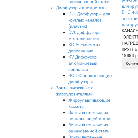
оцинкованной стали
Диффузоры анемостаты
EHC 400
Dvk Диффузоры для
электри
круглых каналов
для кру
(пластик)
КАНАЛ
Dvs диффузоры
ЭЛЕКТ
металлические
НАГРЕВ
KD Анемостаты
КРУГЛЫ
деревянные
19693 р
KV Диффузор
алюминиевый
Купит
сопловый
ВС ТС нержавеющие
диффузоры
Зонты вытяжные с
жироуловителями
Жироулавливающие
кассеты
Зонты вытяжные из
нержавеющей стали
Зонты вытяжные из
оцинкованной стали
Зонты вытяжные