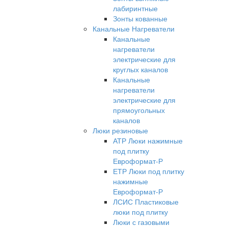
лабиринтные
Зонты кованные
Канальные Нагреватели
Канальные
нагреватели
электрические для
круглых каналов
Канальные
нагреватели
электрические для
прямоугольных
каналов
Люки резиновые
АТР Люки нажимные
под плитку
Евроформат-Р
ЕТР Люки под плитку
нажимные
Евроформат-Р
ЛСИС Пластиковые
люки под плитку
Люки с газовыми