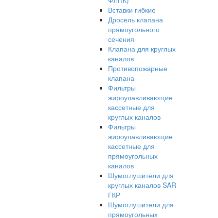
ФЛПК)
Вставки гибкие
Дросель клапана
прямоугольного
сечения
Клапана для круглых
каналов
Противопожарные
клапана
Фильтры
жироулавливающие
кассетные для
круглых каналов
Фильтры
жироулавливающие
кассетные для
прямоугольных
каналов
Шумоглушители для
круглых каналов SAR
ГКР
Шумоглушители для
прямоугольных