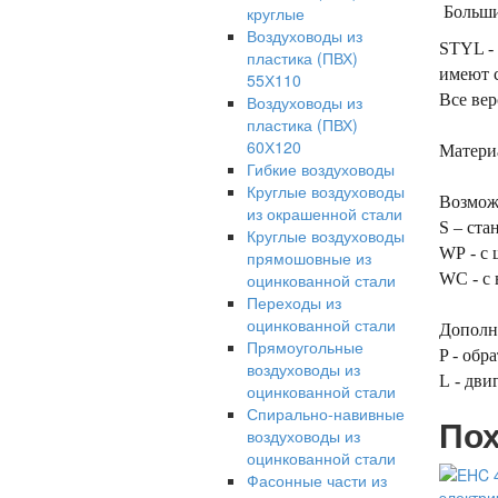
круглые
Большин
Воздуховоды из
STYL - 
пластика (ПВХ)
имеют 
55Х110
Все ве
Воздуховоды из
пластика (ПВХ)
60Х120
Матери
Гибкие воздуховоды
Круглые воздуховоды
Возмож
из окрашенной стали
S – ста
Круглые воздуховоды
WP - с
прямошовные из
оцинкованной стали
WC - с 
Переходы из
оцинкованной стали
Дополн
Прямоугольные
P - обр
воздуховоды из
L - дви
оцинкованной стали
Спирально-навивные
Пох
воздуховоды из
оцинкованной стали
Фасонные части из