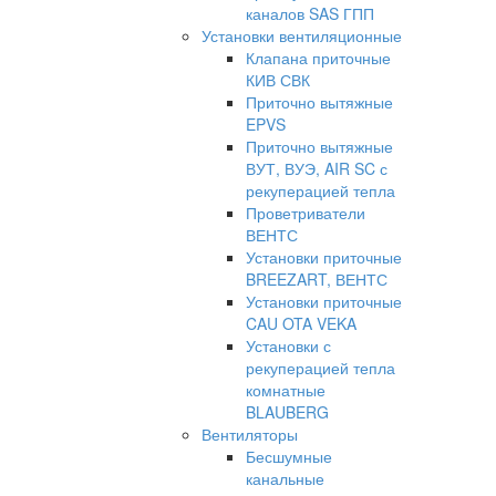
каналов SAS ГПП
Установки вентиляционные
Клапана приточные
КИВ СВК
Приточно вытяжные
EPVS
Приточно вытяжные
ВУТ, ВУЭ, AIR SC с
рекуперацией тепла
Проветриватели
ВЕНТС
Установки приточные
BREEZART, ВЕНТС
Установки приточные
CAU OTA VEKA
Установки с
рекуперацией тепла
комнатные
BLAUBERG
Вентиляторы
Бесшумные
канальные