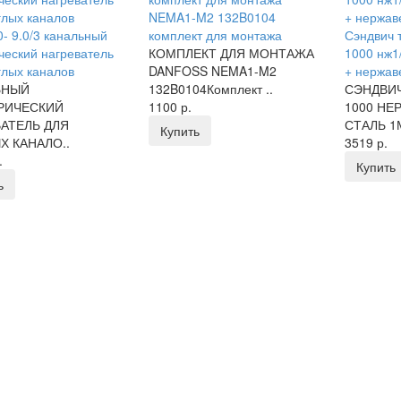
NEMA1-M2 132B0104
- 9.0/3 канальный
комплект для монтажа
Сэндвич т
ческий нагреватель
КОМПЛЕКТ ДЛЯ МОНТАЖА
1000 нж1
глых каналов
DANFOSS NEMA1-M2
+ нержав
ЬНЫЙ
132B0104Комплект ..
СЭНДВИЧ 
РИЧЕСКИЙ
1100 р.
1000 Н
АТЕЛЬ ДЛЯ
СТАЛЬ 1М
Купить
Х КАНАЛО..
3519 р.
.
Купить
ь