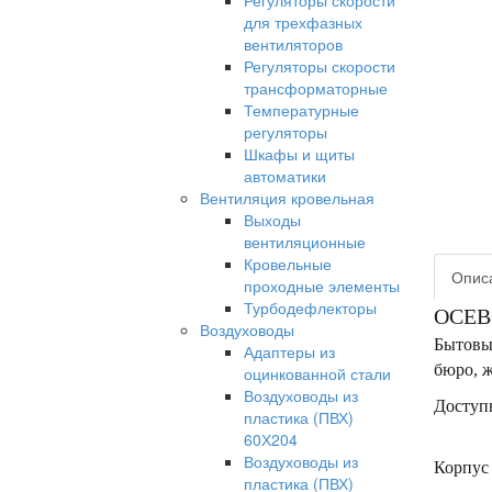
Регуляторы скорости
для трехфазных
вентиляторов
Регуляторы скорости
трансформаторные
Температурные
регуляторы
Шкафы и щиты
автоматики
Вентиляция кровельная
Выходы
вентиляционные
Кровельные
Опис
проходные элементы
Турбодефлекторы
ОСЕВ
Воздуховоды
Бытовые
Адаптеры из
бюро, ж
оцинкованной стали
Воздуховоды из
Доступн
пластика (ПВХ)
60Х204
Воздуховоды из
Корпус 
пластика (ПВХ)