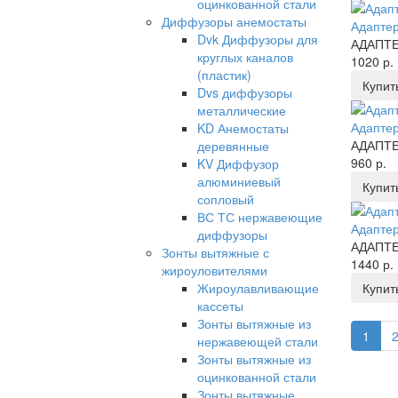
оцинкованной стали
Диффузоры анемостаты
Адаптер
Dvk Диффузоры для
АДАПТЕ
круглых каналов
1020 р.
(пластик)
Купит
Dvs диффузоры
металлические
Адаптер
KD Анемостаты
АДАПТЕ
деревянные
960 р.
KV Диффузор
алюминиевый
Купит
сопловый
ВС ТС нержавеющие
Адаптер
диффузоры
АДАПТЕ
Зонты вытяжные с
1440 р.
жироуловителями
Жироулавливающие
Купит
кассеты
Зонты вытяжные из
1
нержавеющей стали
Зонты вытяжные из
оцинкованной стали
Зонты вытяжные