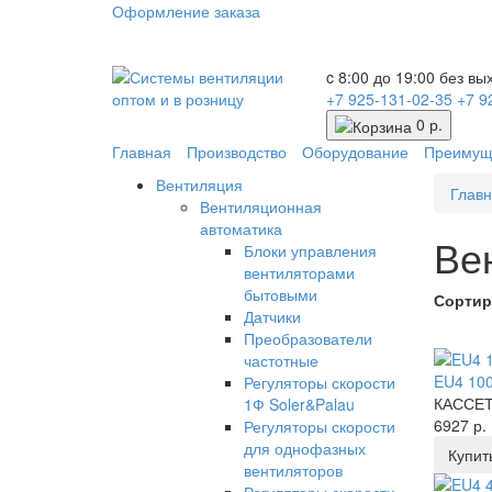
Оформление заказа
c 8:00 до 19:00 без в
+7 925-131-02-35
+7 9
0 р.
Главная
Производство
Оборудование
Преимущ
Вентиляция
Глав
Вентиляционная
автоматика
Ве
Блоки управления
вентиляторами
бытовыми
Сортир
Датчики
Преобразователи
частотные
EU4 100
Регуляторы скорости
КАССЕТ
1Ф Soler&Palau
6927 р.
Регуляторы скорости
для однофазных
Купит
вентиляторов