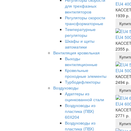
Регуляторы скорости
EU4 400
для трехфазных
КАССЕТ
вентиляторов
1939 р.
Регуляторы скорости
трансформаторные
Купит
Температурные
регуляторы
EU4 500
Шкафы и щиты
КАССЕТ
автоматики
2355 р.
Вентиляция кровельная
Купит
Выходы
вентиляционные
Кровельные
EU4 500
проходные элементы
КАССЕТ
Турбодефлекторы
2494 р.
Воздуховоды
Купит
Адаптеры из
оцинкованной стали
EU4 600
Воздуховоды из
КАССЕТ
пластика (ПВХ)
2771 р.
60Х204
Воздуховоды из
Купит
пластика (ПВХ)