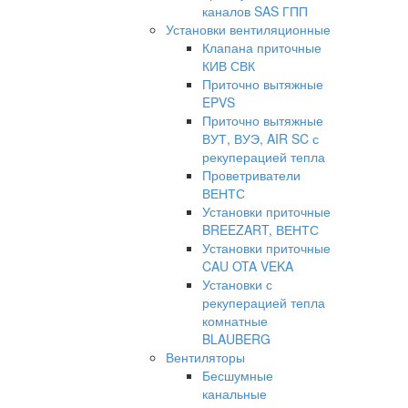
каналов SAS ГПП
Установки вентиляционные
Клапана приточные
КИВ СВК
Приточно вытяжные
EPVS
Приточно вытяжные
ВУТ, ВУЭ, AIR SC с
рекуперацией тепла
Проветриватели
ВЕНТС
Установки приточные
BREEZART, ВЕНТС
Установки приточные
CAU OTA VEKA
Установки с
рекуперацией тепла
комнатные
BLAUBERG
Вентиляторы
Бесшумные
канальные