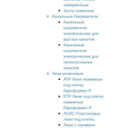
лабиринтные
Зонты кованные
Канальные Нагреватели
Канальные
нагреватели
электрические для
круглых каналов
Канальные
нагреватели
электрические для
прямоугольных
каналов
Люки резиновые
АТР Люки нажимные
под плитку
Евроформат-Р
ЕТР Люки под плитку
нажимные
Евроформат-Р
ЛСИС Пластиковые
люки под плитку
Люки с газовыми