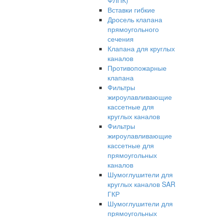
ФЛПК)
Вставки гибкие
Дросель клапана
прямоугольного
сечения
Клапана для круглых
каналов
Противопожарные
клапана
Фильтры
жироулавливающие
кассетные для
круглых каналов
Фильтры
жироулавливающие
кассетные для
прямоугольных
каналов
Шумоглушители для
круглых каналов SAR
ГКР
Шумоглушители для
прямоугольных