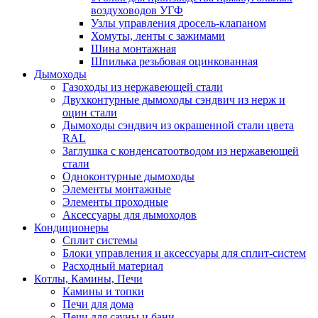
воздуховодов УГФ
Узлы управления дросель-клапаном
Хомуты, ленты с зажимами
Шина монтажная
Шпилька резьбовая оцинкованная
Дымоходы
Газоходы из нержавеющей стали
Двухконтурные дымоходы сэндвич из нерж и
оцин стали
Дымоходы сэндвич из окрашенной стали цвета
RAL
Заглушка с конденсатоотводом из нержавеющей
стали
Одноконтурные дымоходы
Элементы монтажные
Элементы проходные
Аксессуары для дымоходов
Кондиционеры
Сплит системы
Блоки управления и аксессуары для сплит-систем
Расходный материал
Котлы, Камины, Печи
Камины и топки
Печи для дома
Печи для сауны и бани