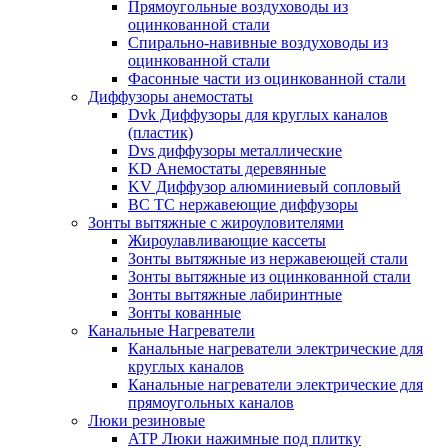
Прямоугольные воздуховоды из
оцинкованной стали
Спирально-навивные воздуховоды из
оцинкованной стали
Фасонные части из оцинкованной стали
Диффузоры анемостаты
Dvk Диффузоры для круглых каналов
(пластик)
Dvs диффузоры металлические
KD Анемостаты деревянные
KV Диффузор алюминиевый сопловый
ВС ТС нержавеющие диффузоры
Зонты вытяжные с жироуловителями
Жироулавливающие кассеты
Зонты вытяжные из нержавеющей стали
Зонты вытяжные из оцинкованной стали
Зонты вытяжные лабиринтные
Зонты кованные
Канальные Нагреватели
Канальные нагреватели электрические для
круглых каналов
Канальные нагреватели электрические для
прямоугольных каналов
Люки резиновые
АТР Люки нажимные под плитку