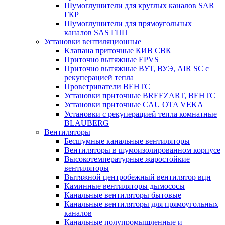
Шумоглушители для круглых каналов SAR
ГКР
Шумоглушители для прямоугольных
каналов SAS ГПП
Установки вентиляционные
Клапана приточные КИВ СВК
Приточно вытяжные EPVS
Приточно вытяжные ВУТ, ВУЭ, AIR SC с
рекуперацией тепла
Проветриватели ВЕНТС
Установки приточные BREEZART, ВЕНТС
Установки приточные CAU OTA VEKA
Установки с рекуперацией тепла комнатные
BLAUBERG
Вентиляторы
Бесшумные канальные вентиляторы
Вентиляторы в шумоизолированном корпусе
Высокотемпературные жаростойкие
вентиляторы
Вытяжной центробежный вентилятор вцн
Каминные вентиляторы дымососы
Канальные вентиляторы бытовые
Канальные вентиляторы для прямоугольных
каналов
Канальные полупромышленные и