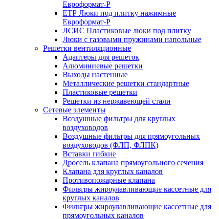
Евроформат-Р
ЕТР Люки под плитку нажимные
Евроформат-Р
ЛСИС Пластиковые люки под плитку
Люки с газовыми пружинами напольные
Решетки вентиляционные
Адаптеры для решеток
Алюминиевые решетки
Выходы настенные
Металлические решетки стандартные
Пластиковые решетки
Решетки из нержавеющей стали
Сетевые элементы
Воздушные фильтры для круглых
воздуховодов
Воздушные фильтры для прямоугольных
воздуховодов (ФЛП, ФЛПК)
Вставки гибкие
Дросель клапана прямоугольного сечения
Клапана для круглых каналов
Противопожарные клапана
Фильтры жироулавливающие кассетные для
круглых каналов
Фильтры жироулавливающие кассетные для
прямоугольных каналов