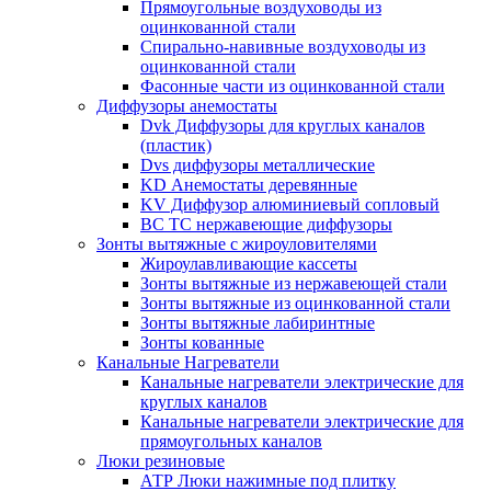
Прямоугольные воздуховоды из
оцинкованной стали
Спирально-навивные воздуховоды из
оцинкованной стали
Фасонные части из оцинкованной стали
Диффузоры анемостаты
Dvk Диффузоры для круглых каналов
(пластик)
Dvs диффузоры металлические
KD Анемостаты деревянные
KV Диффузор алюминиевый сопловый
ВС ТС нержавеющие диффузоры
Зонты вытяжные с жироуловителями
Жироулавливающие кассеты
Зонты вытяжные из нержавеющей стали
Зонты вытяжные из оцинкованной стали
Зонты вытяжные лабиринтные
Зонты кованные
Канальные Нагреватели
Канальные нагреватели электрические для
круглых каналов
Канальные нагреватели электрические для
прямоугольных каналов
Люки резиновые
АТР Люки нажимные под плитку