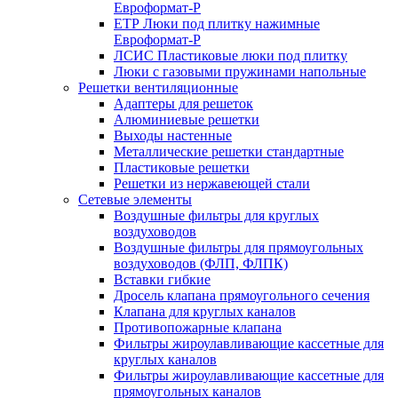
Евроформат-Р
ЕТР Люки под плитку нажимные
Евроформат-Р
ЛСИС Пластиковые люки под плитку
Люки с газовыми пружинами напольные
Решетки вентиляционные
Адаптеры для решеток
Алюминиевые решетки
Выходы настенные
Металлические решетки стандартные
Пластиковые решетки
Решетки из нержавеющей стали
Сетевые элементы
Воздушные фильтры для круглых
воздуховодов
Воздушные фильтры для прямоугольных
воздуховодов (ФЛП, ФЛПК)
Вставки гибкие
Дросель клапана прямоугольного сечения
Клапана для круглых каналов
Противопожарные клапана
Фильтры жироулавливающие кассетные для
круглых каналов
Фильтры жироулавливающие кассетные для
прямоугольных каналов