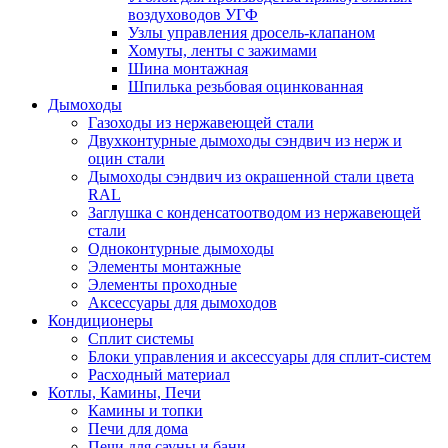
воздуховодов УГФ
Узлы управления дросель-клапаном
Хомуты, ленты с зажимами
Шина монтажная
Шпилька резьбовая оцинкованная
Дымоходы
Газоходы из нержавеющей стали
Двухконтурные дымоходы сэндвич из нерж и
оцин стали
Дымоходы сэндвич из окрашенной стали цвета
RAL
Заглушка с конденсатоотводом из нержавеющей
стали
Одноконтурные дымоходы
Элементы монтажные
Элементы проходные
Аксессуары для дымоходов
Кондиционеры
Сплит системы
Блоки управления и аксессуары для сплит-систем
Расходный материал
Котлы, Камины, Печи
Камины и топки
Печи для дома
Печи для сауны и бани