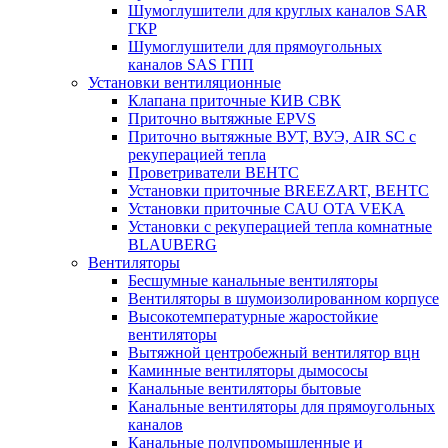
Шумоглушители для круглых каналов SAR
ГКР
Шумоглушители для прямоугольных
каналов SAS ГПП
Установки вентиляционные
Клапана приточные КИВ СВК
Приточно вытяжные EPVS
Приточно вытяжные ВУТ, ВУЭ, AIR SC с
рекуперацией тепла
Проветриватели ВЕНТС
Установки приточные BREEZART, ВЕНТС
Установки приточные CAU OTA VEKA
Установки с рекуперацией тепла комнатные
BLAUBERG
Вентиляторы
Бесшумные канальные вентиляторы
Вентиляторы в шумоизолированном корпусе
Высокотемпературные жаростойкие
вентиляторы
Вытяжной центробежный вентилятор вцн
Каминные вентиляторы дымососы
Канальные вентиляторы бытовые
Канальные вентиляторы для прямоугольных
каналов
Канальные полупромышленные и