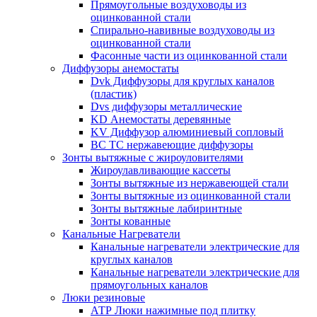
Прямоугольные воздуховоды из
оцинкованной стали
Спирально-навивные воздуховоды из
оцинкованной стали
Фасонные части из оцинкованной стали
Диффузоры анемостаты
Dvk Диффузоры для круглых каналов
(пластик)
Dvs диффузоры металлические
KD Анемостаты деревянные
KV Диффузор алюминиевый сопловый
ВС ТС нержавеющие диффузоры
Зонты вытяжные с жироуловителями
Жироулавливающие кассеты
Зонты вытяжные из нержавеющей стали
Зонты вытяжные из оцинкованной стали
Зонты вытяжные лабиринтные
Зонты кованные
Канальные Нагреватели
Канальные нагреватели электрические для
круглых каналов
Канальные нагреватели электрические для
прямоугольных каналов
Люки резиновые
АТР Люки нажимные под плитку