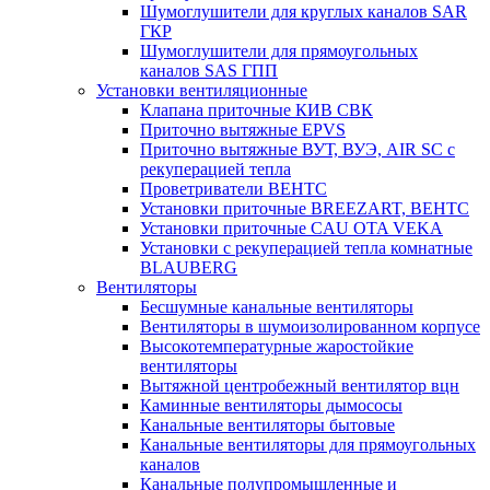
Шумоглушители для круглых каналов SAR
ГКР
Шумоглушители для прямоугольных
каналов SAS ГПП
Установки вентиляционные
Клапана приточные КИВ СВК
Приточно вытяжные EPVS
Приточно вытяжные ВУТ, ВУЭ, AIR SC с
рекуперацией тепла
Проветриватели ВЕНТС
Установки приточные BREEZART, ВЕНТС
Установки приточные CAU OTA VEKA
Установки с рекуперацией тепла комнатные
BLAUBERG
Вентиляторы
Бесшумные канальные вентиляторы
Вентиляторы в шумоизолированном корпусе
Высокотемпературные жаростойкие
вентиляторы
Вытяжной центробежный вентилятор вцн
Каминные вентиляторы дымососы
Канальные вентиляторы бытовые
Канальные вентиляторы для прямоугольных
каналов
Канальные полупромышленные и