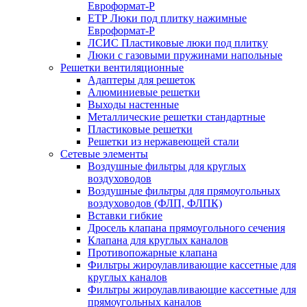
Евроформат-Р
ЕТР Люки под плитку нажимные
Евроформат-Р
ЛСИС Пластиковые люки под плитку
Люки с газовыми пружинами напольные
Решетки вентиляционные
Адаптеры для решеток
Алюминиевые решетки
Выходы настенные
Металлические решетки стандартные
Пластиковые решетки
Решетки из нержавеющей стали
Сетевые элементы
Воздушные фильтры для круглых
воздуховодов
Воздушные фильтры для прямоугольных
воздуховодов (ФЛП, ФЛПК)
Вставки гибкие
Дросель клапана прямоугольного сечения
Клапана для круглых каналов
Противопожарные клапана
Фильтры жироулавливающие кассетные для
круглых каналов
Фильтры жироулавливающие кассетные для
прямоугольных каналов