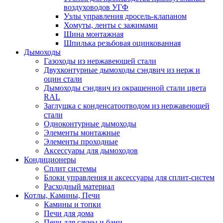
воздуховодов УГФ
Узлы управления дросель-клапаном
Хомуты, ленты с зажимами
Шина монтажная
Шпилька резьбовая оцинкованная
Дымоходы
Газоходы из нержавеющей стали
Двухконтурные дымоходы сэндвич из нерж и
оцин стали
Дымоходы сэндвич из окрашенной стали цвета
RAL
Заглушка с конденсатоотводом из нержавеющей
стали
Одноконтурные дымоходы
Элементы монтажные
Элементы проходные
Аксессуары для дымоходов
Кондиционеры
Сплит системы
Блоки управления и аксессуары для сплит-систем
Расходный материал
Котлы, Камины, Печи
Камины и топки
Печи для дома
Печи для сауны и бани