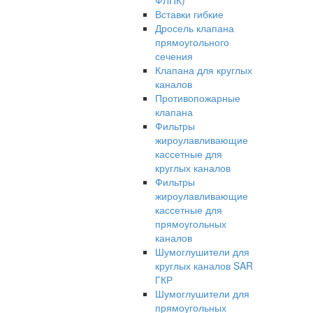
ФЛПК)
Вставки гибкие
Дросель клапана
прямоугольного
сечения
Клапана для круглых
каналов
Противопожарные
клапана
Фильтры
жироулавливающие
кассетные для
круглых каналов
Фильтры
жироулавливающие
кассетные для
прямоугольных
каналов
Шумоглушители для
круглых каналов SAR
ГКР
Шумоглушители для
прямоугольных