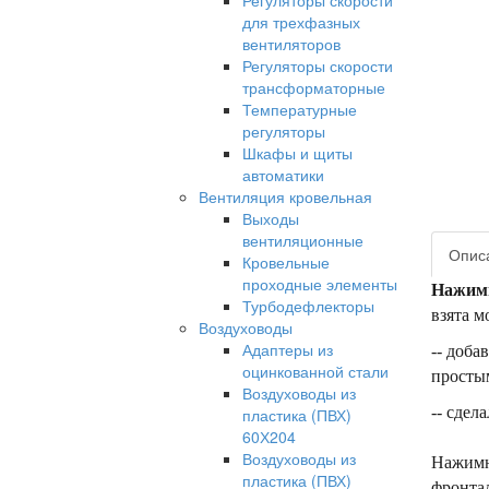
Регуляторы скорости
для трехфазных
вентиляторов
Регуляторы скорости
трансформаторные
Температурные
регуляторы
Шкафы и щиты
автоматики
Вентиляция кровельная
Выходы
вентиляционные
Опис
Кровельные
проходные элементы
Нажимн
Турбодефлекторы
взята м
Воздуховоды
Адаптеры из
-- доб
оцинкованной стали
простым
Воздуховоды из
-- сдел
пластика (ПВХ)
60Х204
Воздуховоды из
Нажимн
пластика (ПВХ)
фронтал