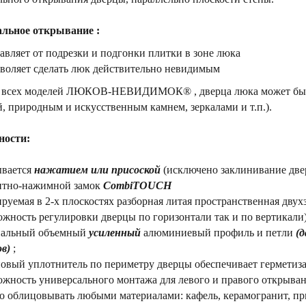
льное открывание :
авляет от подрезки и подгонки плитки в зоне люка
воляет сделать люк действительно невидимым
у всех моделей ЛЮКОВ-НЕВИДИМОК® , дверца люка может быт
, природным и искусственным камнем, зеркалами и т.п.).
ности:
ывается
нажатием или присоской
(исключено заклинивание две
итно-нажимной замок
CombiTOUCH
ируемая в 2-х плоскостях разборная литая пространственная дву
ность регулировки дверцы по горизонтали так и по вертикали)
иальный объемный
усиленный
алюминиевый профиль и петли
(
ов)
;
новый уплотнитель по периметру дверцы обеспечивает герметиз
ожность универсального монтажа для левого и правого открыван
о облицовывать любыми материалами: кафель, керамогранит, пр