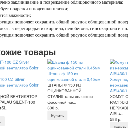
ючено заклинивание и повреждение облицовочного материала;
ебует подрезки и подгонки плитки;
ится влажности;
рукция позволяет сохранить общий рисунок облицованной пове
овка - в перегородки из кирпича, пенобетона, гипсокартона и т.п
рукция позволяет сохранить общий рисунок облицованной пове
ожие товары
Штаны ф 150 из
100 CZ Silver
оцинкованной стали 0,45мм
Хомут по
ой вентилятор Soler
ШТАНЫ Ф 150 ИЗ
нержаве
ОЦИНКОВАННОЙ
AISI430/
ДНОЙ ВЕНТИЛЯТОР
СТАЛИШтаны являются
ХОМУТ 
PALAU SILENT-100
фасонной час..
РАСТЯЖК
rSI..
600 р.
НЕРЖАВ
AISI 4..
Купить
588 р.
ь
Купить