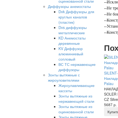
оцинкованной стали
--Искл
Диффузоры анемостаты
--Не тр
Dvk Диффузоры для
--Не бо
круглых каналов
--Конст
(пластик)
--Устан
Dvs диффузоры
металлические
--Конст
KD Анемостаты
деревянные
Пох
KV Диффузор
алюминиевый
сопловый
ВС ТС нержавеющие
диффузоры
SILENT-
Зонты вытяжные с
Накладн
жироуловителями
Palau
Жироулавливающие
НАКЛА
кассеты
SOLER 
Зонты вытяжные из
CZ Silve
нержавеющей стали
5687 р.
Зонты вытяжные из
оцинкованной стали
Купит
Зонты вытяжные