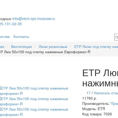
ыходных
info@vent-opt-moscow.ru
25-131-02-35
ества
Контакты
ная
Вентиляция
Люки резиновые
ЕТР Люки под плитку н
Р Люк 50х100 под плитку нажимные Евроформат-R
ЕТР Люк
нажимн
17
/
Написать отз
11760 р.
Производитель:
Пра
Модель:
ETR
Код товара:
7026