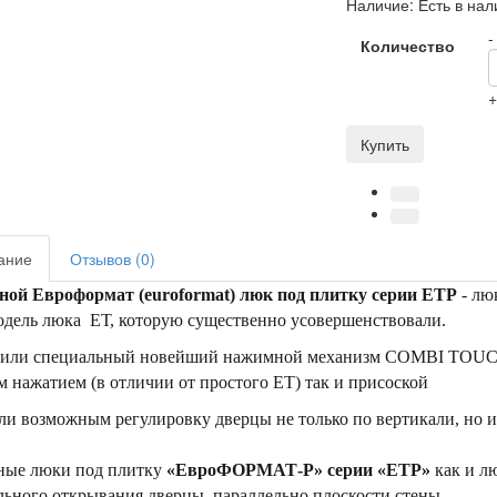
Наличие:
Есть в нал
-
Количество
Купить
ание
Отзывов (0)
ой Евроформат (euroformat) люк под плитку серии ЕТР
- лю
одель люка ЕТ, которую существенно усовершенствовали.
авили специальный новейший нажимной механизм COMBI TOUCH
 нажатием (в отличии от простого ЕТ) так и присоской
али возможным регулировку дверцы не только по вертикали, но и
ые люки под плитку
«ЕвроФОРМАТ-Р» серии «ЕТР»
как и л
ьного открывания дверцы, параллельно плоскости стены.