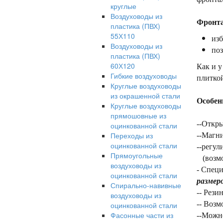
круглые
Воздуховоды из
Фронта
пластика (ПВХ)
55Х110
изб
Воздуховоды из
поз
пластика (ПВХ)
60Х120
Как и 
Гибкие воздуховоды
плиткой
Круглые воздуховоды
из окрашенной стали
Особен
Круглые воздуховоды
прямошовные из
--Откр
оцинкованной стали
Переходы из
--Магн
оцинкованной стали
--регул
Прямоугольные
(возмож
воздуховоды из
- Спец
оцинкованной стали
размер
Спирально-навивные
-- Рези
воздуховоды из
-- Возм
оцинкованной стали
Фасонные части из
--Можн