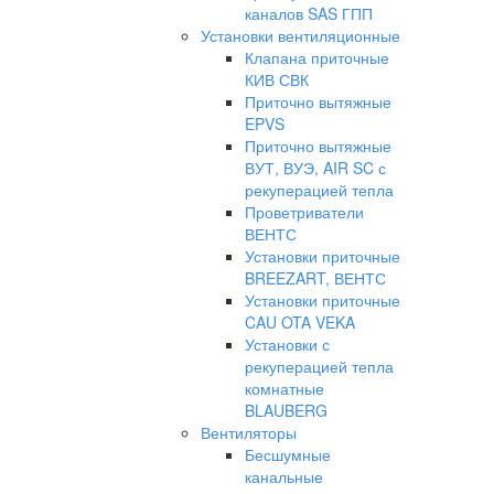
каналов SAS ГПП
Установки вентиляционные
Клапана приточные
КИВ СВК
Приточно вытяжные
EPVS
Приточно вытяжные
ВУТ, ВУЭ, AIR SC с
рекуперацией тепла
Проветриватели
ВЕНТС
Установки приточные
BREEZART, ВЕНТС
Установки приточные
CAU OTA VEKA
Установки с
рекуперацией тепла
комнатные
BLAUBERG
Вентиляторы
Бесшумные
канальные