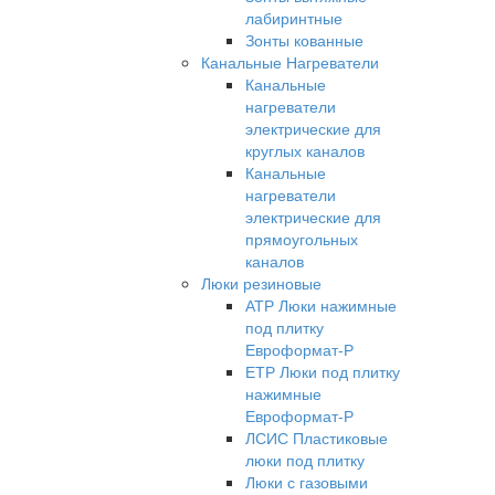
лабиринтные
Зонты кованные
Канальные Нагреватели
Канальные
нагреватели
электрические для
круглых каналов
Канальные
нагреватели
электрические для
прямоугольных
каналов
Люки резиновые
АТР Люки нажимные
под плитку
Евроформат-Р
ЕТР Люки под плитку
нажимные
Евроформат-Р
ЛСИС Пластиковые
люки под плитку
Люки с газовыми