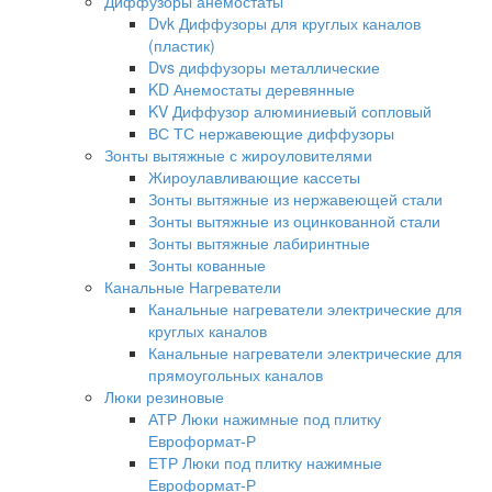
Диффузоры анемостаты
Dvk Диффузоры для круглых каналов
(пластик)
Dvs диффузоры металлические
KD Анемостаты деревянные
KV Диффузор алюминиевый сопловый
ВС ТС нержавеющие диффузоры
Зонты вытяжные с жироуловителями
Жироулавливающие кассеты
Зонты вытяжные из нержавеющей стали
Зонты вытяжные из оцинкованной стали
Зонты вытяжные лабиринтные
Зонты кованные
Канальные Нагреватели
Канальные нагреватели электрические для
круглых каналов
Канальные нагреватели электрические для
прямоугольных каналов
Люки резиновые
АТР Люки нажимные под плитку
Евроформат-Р
ЕТР Люки под плитку нажимные
Евроформат-Р