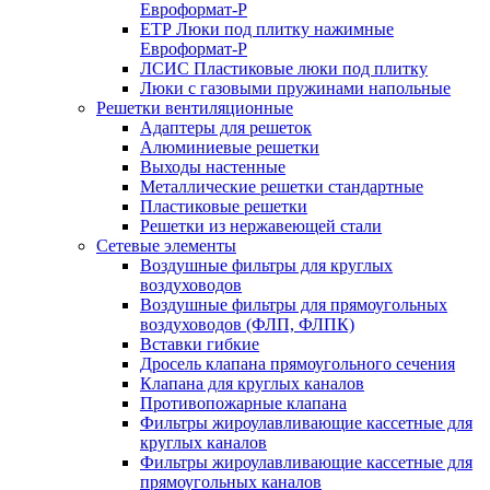
Евроформат-Р
ЕТР Люки под плитку нажимные
Евроформат-Р
ЛСИС Пластиковые люки под плитку
Люки с газовыми пружинами напольные
Решетки вентиляционные
Адаптеры для решеток
Алюминиевые решетки
Выходы настенные
Металлические решетки стандартные
Пластиковые решетки
Решетки из нержавеющей стали
Сетевые элементы
Воздушные фильтры для круглых
воздуховодов
Воздушные фильтры для прямоугольных
воздуховодов (ФЛП, ФЛПК)
Вставки гибкие
Дросель клапана прямоугольного сечения
Клапана для круглых каналов
Противопожарные клапана
Фильтры жироулавливающие кассетные для
круглых каналов
Фильтры жироулавливающие кассетные для
прямоугольных каналов