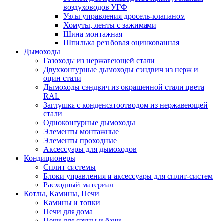
воздуховодов УГФ
Узлы управления дросель-клапаном
Хомуты, ленты с зажимами
Шина монтажная
Шпилька резьбовая оцинкованная
Дымоходы
Газоходы из нержавеющей стали
Двухконтурные дымоходы сэндвич из нерж и
оцин стали
Дымоходы сэндвич из окрашенной стали цвета
RAL
Заглушка с конденсатоотводом из нержавеющей
стали
Одноконтурные дымоходы
Элементы монтажные
Элементы проходные
Аксессуары для дымоходов
Кондиционеры
Сплит системы
Блоки управления и аксессуары для сплит-систем
Расходный материал
Котлы, Камины, Печи
Камины и топки
Печи для дома
Печи для сауны и бани