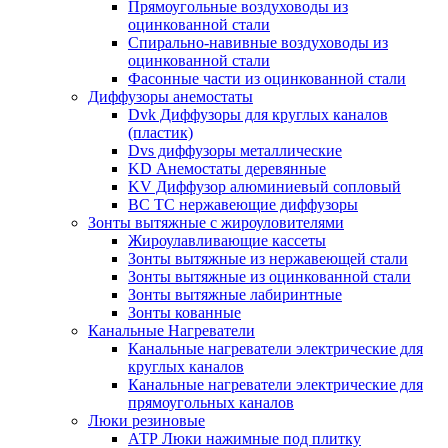
Прямоугольные воздуховоды из
оцинкованной стали
Спирально-навивные воздуховоды из
оцинкованной стали
Фасонные части из оцинкованной стали
Диффузоры анемостаты
Dvk Диффузоры для круглых каналов
(пластик)
Dvs диффузоры металлические
KD Анемостаты деревянные
KV Диффузор алюминиевый сопловый
ВС ТС нержавеющие диффузоры
Зонты вытяжные с жироуловителями
Жироулавливающие кассеты
Зонты вытяжные из нержавеющей стали
Зонты вытяжные из оцинкованной стали
Зонты вытяжные лабиринтные
Зонты кованные
Канальные Нагреватели
Канальные нагреватели электрические для
круглых каналов
Канальные нагреватели электрические для
прямоугольных каналов
Люки резиновые
АТР Люки нажимные под плитку