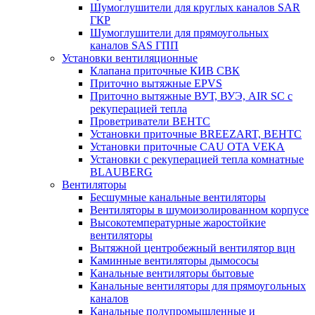
Шумоглушители для круглых каналов SAR
ГКР
Шумоглушители для прямоугольных
каналов SAS ГПП
Установки вентиляционные
Клапана приточные КИВ СВК
Приточно вытяжные EPVS
Приточно вытяжные ВУТ, ВУЭ, AIR SC с
рекуперацией тепла
Проветриватели ВЕНТС
Установки приточные BREEZART, ВЕНТС
Установки приточные CAU OTA VEKA
Установки с рекуперацией тепла комнатные
BLAUBERG
Вентиляторы
Бесшумные канальные вентиляторы
Вентиляторы в шумоизолированном корпусе
Высокотемпературные жаростойкие
вентиляторы
Вытяжной центробежный вентилятор вцн
Каминные вентиляторы дымососы
Канальные вентиляторы бытовые
Канальные вентиляторы для прямоугольных
каналов
Канальные полупромышленные и