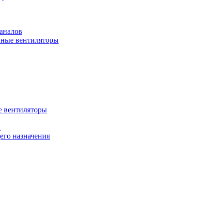
аналов
ные вентиляторы
 вентиляторы
ы
го назначения