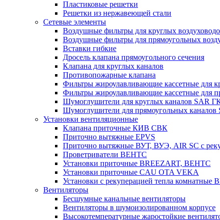
Пластиковые решетки
Решетки из нержавеющей стали
Сетевые элементы
Воздушные фильтры для круглых воздуховод
Воздушные фильтры для прямоугольных воз
Вставки гибкие
Дросель клапана прямоугольного сечения
Клапана для круглых каналов
Противопожарные клапана
Фильтры жироулавливающие кассетные для к
Фильтры жироулавливающие кассетные для п
Шумоглушители для круглых каналов SAR Г
Шумоглушители для прямоугольных каналов
Установки вентиляционные
Клапана приточные КИВ СВК
Приточно вытяжные EPVS
Приточно вытяжные ВУТ, ВУЭ, AIR SC с рек
Проветриватели ВЕНТС
Установки приточные BREEZART, ВЕНТС
Установки приточные CAU OTA VEKA
Установки с рекуперацией тепла комнатны
Вентиляторы
Бесшумные канальные вентиляторы
Вентиляторы в шумоизолированном корпусе
Высокотемпературные жаростойкие вентилят