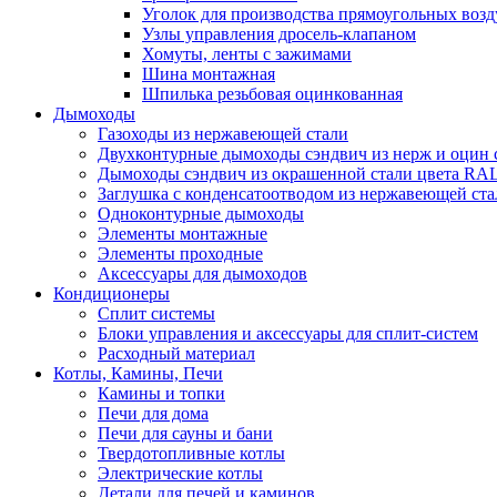
Уголок для производства прямоугольных воз
Узлы управления дросель-клапаном
Хомуты, ленты с зажимами
Шина монтажная
Шпилька резьбовая оцинкованная
Дымоходы
Газоходы из нержавеющей стали
Двухконтурные дымоходы сэндвич из нерж и оцин 
Дымоходы сэндвич из окрашенной стали цвета RA
Заглушка с конденсатоотводом из нержавеющей ста
Одноконтурные дымоходы
Элементы монтажные
Элементы проходные
Аксессуары для дымоходов
Кондиционеры
Сплит системы
Блоки управления и аксессуары для сплит-систем
Расходный материал
Котлы, Камины, Печи
Камины и топки
Печи для дома
Печи для сауны и бани
Твердотопливные котлы
Электрические котлы
Детали для печей и каминов