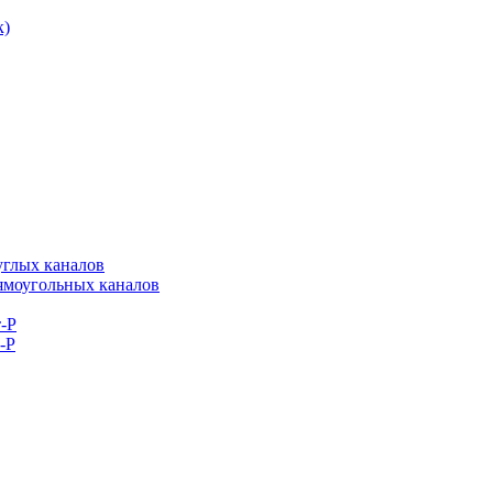
к)
углых каналов
рямоугольных каналов
-Р
-Р