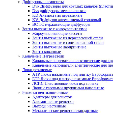
Диффузоры анемостаты
Dvk Диффузоры для круглых каналов (пласти
Dvs диффузоры металлические
KD Анемостаты деревянные
KV Диффузор алюминиевый сопловый
ВС ТС нержавеющие диффузоры
Зонты вытяжные с жироуловителями
Жироулавливающие кассеты
Зонты вытяжные из нержавеющей стали
Зонты вытяжные из оцинкованной стали
Зонты вытяжные лабиринтные
Зонты кованные
Канальные Нагреватели
Канальные нагреватели электрические для кр
Канальные нагреватели электрические для п
Люки резиновые
АТР Люки нажимные под плитку Евроформат
ЕТР Люки под плитку нажимные Евроформат
ЛСИС Пластиковые люки под плитку
Люки с газовыми пружинами напольные
Решетки вентиляционные
Адаптеры для решеток
Алюминиевые решетки
Выходы настенные
Металлические решетки стандартные