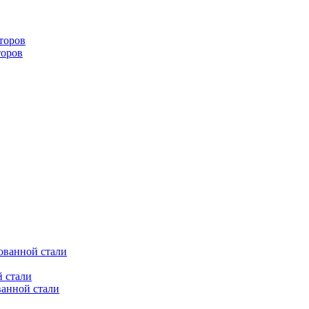
торов
торов
ованной стали
 стали
ванной стали