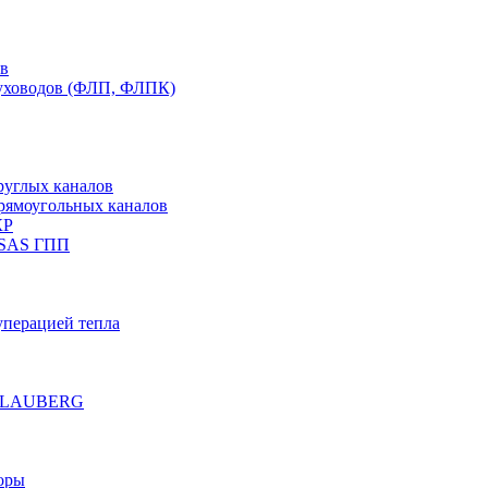
ов
духоводов (ФЛП, ФЛПК)
руглых каналов
рямоугольных каналов
КР
 SAS ГПП
уперацией тепла
е BLAUBERG
оры