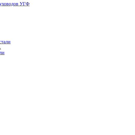
духоводов УГФ
стали
L
ли