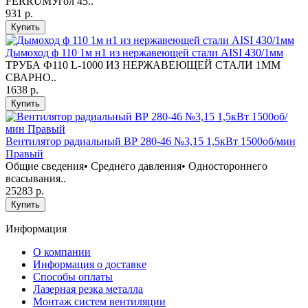
FERRUMУгол 45..
931 р.
Купить
Дымоход ф 110 1м н1 из нержавеющей стали AISI 430/1мм
ТРУБА Ф110 L-1000 ИЗ НЕРЖАВЕЮЩЕЙ СТАЛИ 1ММ
СВАРНО..
1638 р.
Купить
Вентилятор радиальный ВР 280-46 №3,15 1,5кВт 1500об/мин
Правый
Общие сведения• Среднего давления• Одностороннего
всасывания..
25283 р.
Купить
Информация
O компании
Информация о доставке
Способы оплаты
Лазерная резка металла
Монтаж систем вентиляции