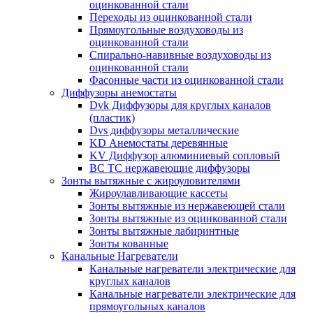
оцинкованной стали
Переходы из оцинкованной стали
Прямоугольные воздуховоды из
оцинкованной стали
Спирально-навивные воздуховоды из
оцинкованной стали
Фасонные части из оцинкованной стали
Диффузоры анемостаты
Dvk Диффузоры для круглых каналов
(пластик)
Dvs диффузоры металлические
KD Анемостаты деревянные
KV Диффузор алюминиевый сопловый
ВС ТС нержавеющие диффузоры
Зонты вытяжные с жироуловителями
Жироулавливающие кассеты
Зонты вытяжные из нержавеющей стали
Зонты вытяжные из оцинкованной стали
Зонты вытяжные лабиринтные
Зонты кованные
Канальные Нагреватели
Канальные нагреватели электрические для
круглых каналов
Канальные нагреватели электрические для
прямоугольных каналов