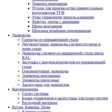
Траверса монтажная
Уголок для производства прямоугольных
воздуховодов УГФ
Узлы управления дросель-клапаном
Хомуты, ленты с зажимами
Шина монтажная
Шпилька резьбовая оцинкованная
Дымоходы
Газоходы из нержавеющей стали
Двухконтурные дымоходы сэндвич из нерж и
оцин стали
Дымоходы сэндвич из окрашенной стали цвета
RAL
Заглушка с конденсатоотводом из нержавеющей
стали
Одноконтурные дымоходы
Элементы монтажные
Элементы проходные
Аксессуары для дымоходов
Кондиционеры
Сплит системы
Блоки управления и аксессуары для сплит-систем
Расходный материал
Котлы, Камины, Печи
Камины и топки