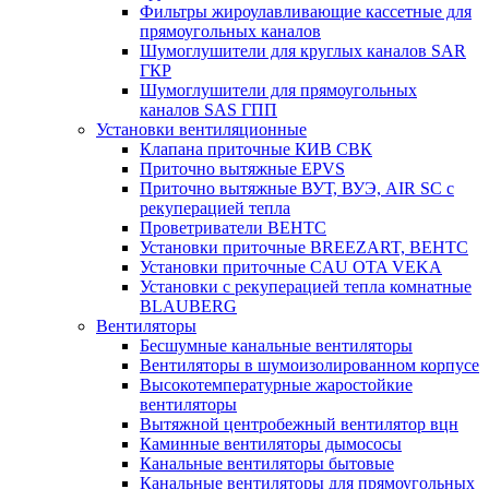
Фильтры жироулавливающие кассетные для
прямоугольных каналов
Шумоглушители для круглых каналов SAR
ГКР
Шумоглушители для прямоугольных
каналов SAS ГПП
Установки вентиляционные
Клапана приточные КИВ СВК
Приточно вытяжные EPVS
Приточно вытяжные ВУТ, ВУЭ, AIR SC с
рекуперацией тепла
Проветриватели ВЕНТС
Установки приточные BREEZART, ВЕНТС
Установки приточные CAU OTA VEKA
Установки с рекуперацией тепла комнатные
BLAUBERG
Вентиляторы
Бесшумные канальные вентиляторы
Вентиляторы в шумоизолированном корпусе
Высокотемпературные жаростойкие
вентиляторы
Вытяжной центробежный вентилятор вцн
Каминные вентиляторы дымососы
Канальные вентиляторы бытовые
Канальные вентиляторы для прямоугольных