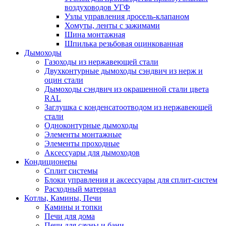
воздуховодов УГФ
Узлы управления дросель-клапаном
Хомуты, ленты с зажимами
Шина монтажная
Шпилька резьбовая оцинкованная
Дымоходы
Газоходы из нержавеющей стали
Двухконтурные дымоходы сэндвич из нерж и
оцин стали
Дымоходы сэндвич из окрашенной стали цвета
RAL
Заглушка с конденсатоотводом из нержавеющей
стали
Одноконтурные дымоходы
Элементы монтажные
Элементы проходные
Аксессуары для дымоходов
Кондиционеры
Сплит системы
Блоки управления и аксессуары для сплит-систем
Расходный материал
Котлы, Камины, Печи
Камины и топки
Печи для дома
Печи для сауны и бани