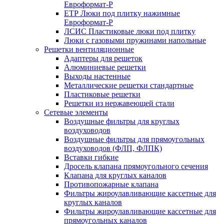
Евроформат-Р
ЕТР Люки под плитку нажимные
Евроформат-Р
ЛСИС Пластиковые люки под плитку
Люки с газовыми пружинами напольные
Решетки вентиляционные
Адаптеры для решеток
Алюминиевые решетки
Выходы настенные
Металлические решетки стандартные
Пластиковые решетки
Решетки из нержавеющей стали
Сетевые элементы
Воздушные фильтры для круглых
воздуховодов
Воздушные фильтры для прямоугольных
воздуховодов (ФЛП, ФЛПК)
Вставки гибкие
Дросель клапана прямоугольного сечения
Клапана для круглых каналов
Противопожарные клапана
Фильтры жироулавливающие кассетные для
круглых каналов
Фильтры жироулавливающие кассетные для
прямоугольных каналов