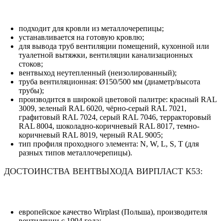
подходит для кровли из металлочерепицы;
устанавливается на готовую кровлю;
для вывода труб вентиляции помещений, кухонной или
туалетной вытяжки, вентиляции канализационных
стоков;
вентвыход неутепленный (неизолированный);
труба вентиляционная: Ø150/500 мм (диаметр/высота
трубы);
производится в широкой цветовой палитре: красный RAL
3009, зеленый RAL 6020, чёрно-серый RAL 7021,
графитовый RAL 7024, серый RAL 7046, терракторовый
RAL 8004, шоколадно-коричневый RAL 8017, темно-
коричневый RAL 8019, черный RAL 9005;
тип профиля проходного элемента: N, W, L, S, T (для
разных типов металлочерепицы).
ДОСТОИНСТВА ВЕНТВЫХОДА ВИРПЛАСТ К53:
европейское качество Wirplast (Польша), производителя
вентиляции с 1994 года;