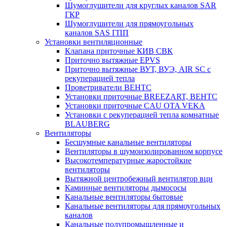
Шумоглушители для круглых каналов SAR
ГКР
Шумоглушители для прямоугольных
каналов SAS ГПП
Установки вентиляционные
Клапана приточные КИВ СВК
Приточно вытяжные EPVS
Приточно вытяжные ВУТ, ВУЭ, AIR SC с
рекуперацией тепла
Проветриватели ВЕНТС
Установки приточные BREEZART, ВЕНТС
Установки приточные CAU OTA VEKA
Установки с рекуперацией тепла комнатные
BLAUBERG
Вентиляторы
Бесшумные канальные вентиляторы
Вентиляторы в шумоизолированном корпусе
Высокотемпературные жаростойкие
вентиляторы
Вытяжной центробежный вентилятор вцн
Каминные вентиляторы дымососы
Канальные вентиляторы бытовые
Канальные вентиляторы для прямоугольных
каналов
Канальные полупромышленные и