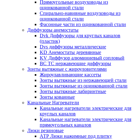
Прямоугольные воздуховоды из
оцинкованной стали
Спирально-навивные воздуховоды из
оцинкованной стали
Фасонные части из оцинкованной стали
Диффузоры анемостаты
Dvk Диффузоры для круглых каналов
(пластик)
Dvs диффузоры металлические
KD Анемостаты деревянные
KV Диффузор алюминиевый сопловый
ВС ТС нержавеющие диффузоры
Зонты вытяжные с жироуловителями
Жироулавливающие кассеты
Зонты вытяжные из нержавеющей стали
Зонты вытяжные из оцинкованной стали
Зонты вытяжные лабиринтные
Зонты кованные
Канальные Нагреватели
Канальные нагреватели электрические для
круглых каналов
Канальные нагреватели электрические для
прямоугольных каналов
Люки резиновые
АТР Люки нажимные под плитку