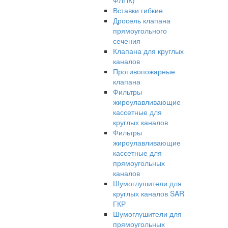
ФЛПК)
Вставки гибкие
Дросель клапана
прямоугольного
сечения
Клапана для круглых
каналов
Противопожарные
клапана
Фильтры
жироулавливающие
кассетные для
круглых каналов
Фильтры
жироулавливающие
кассетные для
прямоугольных
каналов
Шумоглушители для
круглых каналов SAR
ГКР
Шумоглушители для
прямоугольных