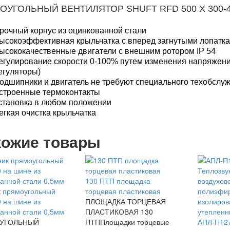
ОУГОЛЬНЫЙ ВЕНТИЛЯТОР SHUFT RFD 500 Х 300-4
рочный корпус из оцинкованной стали
ысокоэффективная крыльчатка с вперед загнутыми лопатк
ысококачественные двигатели с внешним ротором IP 54
егулирование скорости 0-100% путем изменения напряжен
егуляторы)
одшипники и двигатель не требуют специального техобслу
строенные термоконтакты
становка в любом положении
егкая очистка крыльчатка
ожие товары
130 ПТП площадка
к прямоугольный
торцевая пластиковая
 на шине из
ПЛОЩАДКА ТОРЦЕВАЯ
анной стали 0,5мм
ПЛАСТИКОВАЯ 130
УГОЛЬНЫЙ
ПТППлощадки торцевые
АПЛ-П12