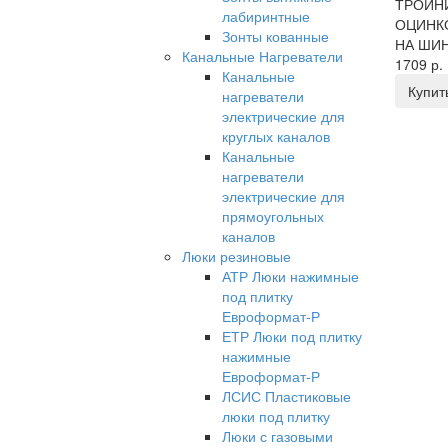
ТРОЙНИ
лабиринтные
ОЦИНК
Зонты кованные
НА ШИН
Канальные Нагреватели
1709 р.
Канальные
Купит
нагреватели
электрические для
круглых каналов
Канальные
нагреватели
электрические для
прямоугольных
каналов
Люки резиновые
АТР Люки нажимные
под плитку
Евроформат-Р
ЕТР Люки под плитку
нажимные
Евроформат-Р
ЛСИС Пластиковые
люки под плитку
Люки с газовыми