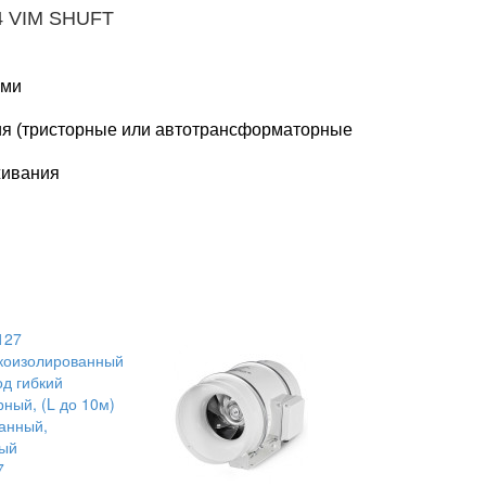
 VIM SHUFT
ами
ия (тристорные или автотрансформаторные
живания
7