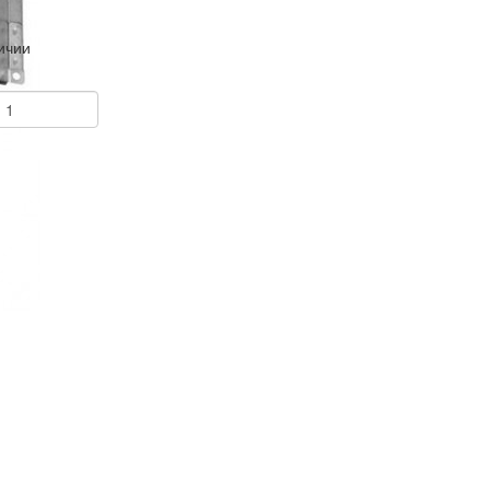
ичии
+