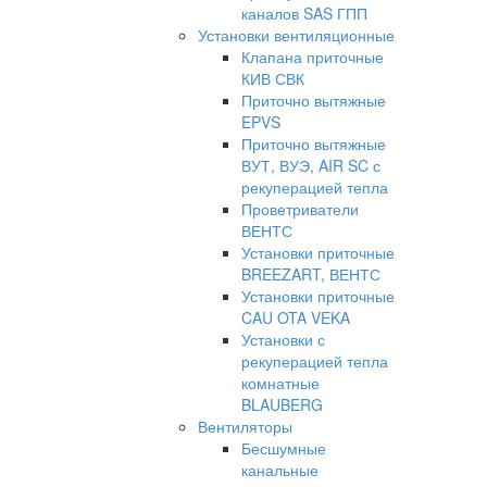
каналов SAS ГПП
Установки вентиляционные
Клапана приточные
КИВ СВК
Приточно вытяжные
EPVS
Приточно вытяжные
ВУТ, ВУЭ, AIR SC с
рекуперацией тепла
Проветриватели
ВЕНТС
Установки приточные
BREEZART, ВЕНТС
Установки приточные
CAU OTA VEKA
Установки с
рекуперацией тепла
комнатные
BLAUBERG
Вентиляторы
Бесшумные
канальные