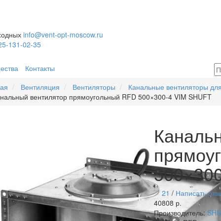
ыходных
info@vent-opt-moscow.ru
25-131-02-35
ества
Контакты
ная
Вентиляция
Вентиляторы
Канальные вентиляторы для
нальный вентилятор прямоугольный RFD 500×300-4 VIM SHUFT
Каналь
прямоу
500×30
21
/
Написать отз
40808 р.
Производитель:
SH