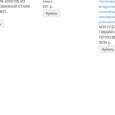
К 400Х150 ИЗ
пласт..
Теплозву
ОВАННОЙ СТАЛИ
231 р.
воздухов
ЕП..
полиэфир
Купить
изолиров
утеплен
ь
АПЛ-П12
ГИБКИЙ
ТЕПЛОЗВ
3239 р.
Купить