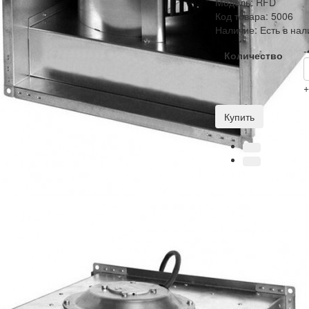
Модель:
RFD
Код товара:
5006
Наличие:
Есть в нал
-
Количество
Купить