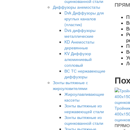
оцинкованной стали
ПРЯМ
Диффузоры анемостаты
Dvk Диффузоры для
П
круглых каналов
В
(пластик)
В
Dvs диффузоры
Р
металлические
р
KD Анемостаты
П
деревянные
В
KV Диффузор
У
алюминиевый
Л
сопловый
ВС ТС нержавеющие
Пох
диффузоры
Зонты вытяжные с
жироуловителями
Жироулавливающие
кассеты
Зонты вытяжные из
Тройни
нержавеющей стали
400х150
Зонты вытяжные из
оцинков
оцинкованной стали
ПРЯМО
Зонты вытяжные