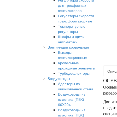
Регуляторы скорости
для трехфазных
вентиляторов
Регуляторы скорости
трансформаторные
Температурные
регуляторы
Шкафы и щиты
автоматики
Вентиляция кровельная
Выходы
вентиляционные
Кровельные
проходные элементы
Опис
Турбодефлекторы
Воздуховоды
ОСЕВ
Адаптеры из
Осевые
оцинкованной стали
разрабо
Воздуховоды из
пластика (ПВХ)
Двигат
60Х204
предотв
Воздуховоды из
специал
пластика (ПВХ)