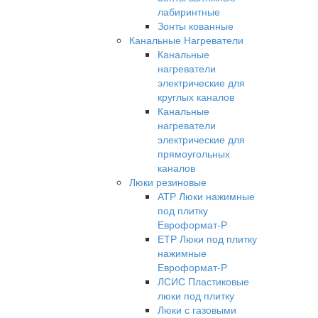
лабиринтные
Зонты кованные
Канальные Нагреватели
Канальные
нагреватели
электрические для
круглых каналов
Канальные
нагреватели
электрические для
прямоугольных
каналов
Люки резиновые
АТР Люки нажимные
под плитку
Евроформат-Р
ЕТР Люки под плитку
нажимные
Евроформат-Р
ЛСИС Пластиковые
люки под плитку
Люки с газовыми