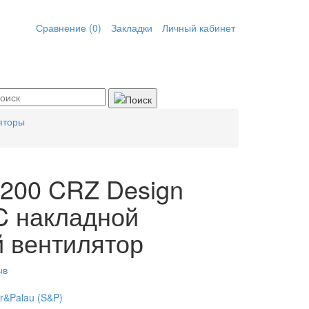
Сравнение (0)
Закладки
Личный кабинет
яторы
200 CRZ Design
3C накладной
 вентилятор
ыв
er&Palau (S&P)