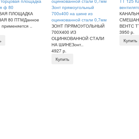
 торцовая площадка
ТТ 125 К
я ф 80
Зонт прямоугольный
вентилят
ВАЯ ПЛОЩАДКА
700х400 на шине из
КАНАЛЬ
АЯ 80 ПТМДанное
оцинкованной стали 0,7мм
СМЕШАН
 применяется ..
ЗОНТ ПРЯМОУГОЛЬНЫЙ
ВЕНТС ТТ
700Х400 ИЗ
3950 р.
ОЦИНКОВАННОЙ СТАЛИ
ь
Купить
НА ШИНЕЗонт..
4927 р.
Купить