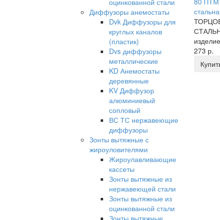
80 ПТМ
оцинкованной стали
стальна
Диффузоры анемостаты
ТОРЦО
Dvk Диффузоры для
СТАЛЬН
круглых каналов
изделие
(пластик)
273 р.
Dvs диффузоры
металлические
Купит
KD Анемостаты
деревянные
KV Диффузор
алюминиевый
сопловый
ВС ТС нержавеющие
диффузоры
Зонты вытяжные с
жироуловителями
Жироулавливающие
кассеты
Зонты вытяжные из
нержавеющей стали
Зонты вытяжные из
оцинкованной стали
Зонты вытяжные