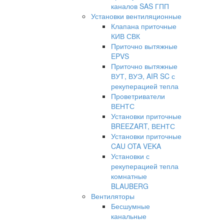
каналов SAS ГПП
Установки вентиляционные
Клапана приточные
КИВ СВК
Приточно вытяжные
EPVS
Приточно вытяжные
ВУТ, ВУЭ, AIR SC с
рекуперацией тепла
Проветриватели
ВЕНТС
Установки приточные
BREEZART, ВЕНТС
Установки приточные
CAU OTA VEKA
Установки с
рекуперацией тепла
комнатные
BLAUBERG
Вентиляторы
Бесшумные
канальные