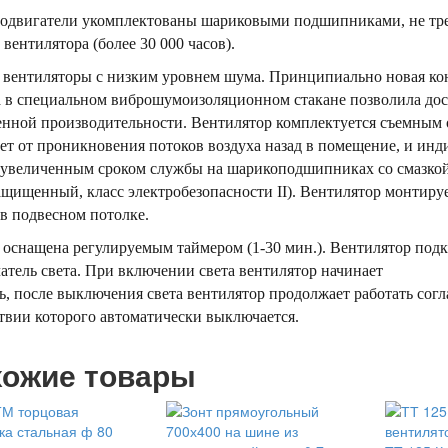
одвигатели укомплектованы шариковыми подшипниками, не тре
вентилятора (более 30 000 часов).
вентиляторы с низким уровнем шума. Принципиально новая кон
а в специальном виброшумоизоляционном стакане позволила до
нной производительности. Вентилятор комплектуется съемным о
т от проникновения потоков воздуха назад в помещение, и инд
 увеличенным сроком службы на шарикоподшипниках со смазкой,
щищенный, класс электробезопасности II). Вентилятор монтируе
в подвесном потолке.
оснащена регулируемым таймером (1-30 мин.). Вентилятор под
тель света. При включении света вентилятор начинает
ь, после выключения света вентилятор продолжает работать согл
твии которого автоматически выключается.
ожие товары