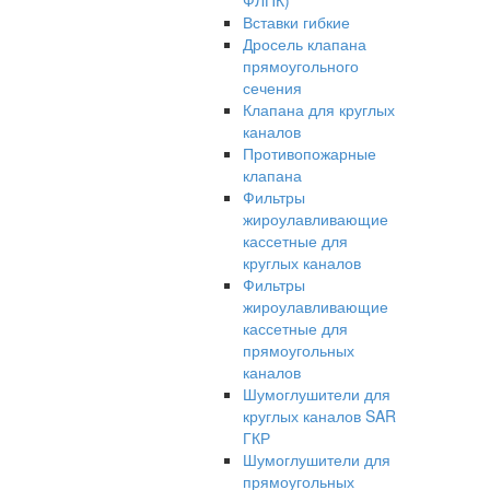
ФЛПК)
Вставки гибкие
Дросель клапана
прямоугольного
сечения
Клапана для круглых
каналов
Противопожарные
клапана
Фильтры
жироулавливающие
кассетные для
круглых каналов
Фильтры
жироулавливающие
кассетные для
прямоугольных
каналов
Шумоглушители для
круглых каналов SAR
ГКР
Шумоглушители для
прямоугольных