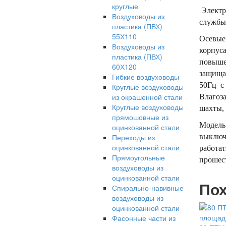
круглые
Электр
Воздуховоды из
службы 
пластика (ПВХ)
55Х110
Осевые 
Воздуховоды из
корпус
пластика (ПВХ)
повыше
60Х120
защищае
Гибкие воздуховоды
50Гц с
Круглые воздуховоды
из окрашенной стали
Влагоза
Круглые воздуховоды
шахты, 
прямошовные из
Модель 
оцинкованной стали
Переходы из
выключа
оцинкованной стали
работат
Прямоугольные
прошес
воздуховоды из
оцинкованной стали
Пох
Спирально-навивные
воздуховоды из
оцинкованной стали
Фасонные части из