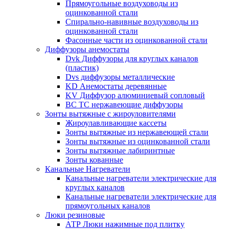
Прямоугольные воздуховоды из
оцинкованной стали
Спирально-навивные воздуховоды из
оцинкованной стали
Фасонные части из оцинкованной стали
Диффузоры анемостаты
Dvk Диффузоры для круглых каналов
(пластик)
Dvs диффузоры металлические
KD Анемостаты деревянные
KV Диффузор алюминиевый сопловый
ВС ТС нержавеющие диффузоры
Зонты вытяжные с жироуловителями
Жироулавливающие кассеты
Зонты вытяжные из нержавеющей стали
Зонты вытяжные из оцинкованной стали
Зонты вытяжные лабиринтные
Зонты кованные
Канальные Нагреватели
Канальные нагреватели электрические для
круглых каналов
Канальные нагреватели электрические для
прямоугольных каналов
Люки резиновые
АТР Люки нажимные под плитку