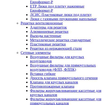
Евроформат-Р
ЕТР Люки под плитку нажимные
Евроформат-Р
ЛСИС Пластиковые люки под плитку
Люки с газовыми пружинами напольные
Решетки вентиляционные
Адаптеры для решеток
Алюминиевые решетки
Выходы настенные
Металлические решетки стандартные
Пластиковые решетки
Решетки из нержавеющей стали
Сетевые элементы
Воздушные фильтры для круглых
воздуховодов
Воздушные фильтры для прямоугольных
воздуховодов (ФЛП, ФЛПК)
Вставки гибкие
Дросель клапана прямоугольного сечения
Клапана для круглых каналов
Противопожарные клапана
Фильтры жироулавливающие кассетные для
круглых каналов
Фильтры жироулавливающие кассетные для
прямоугольных каналов