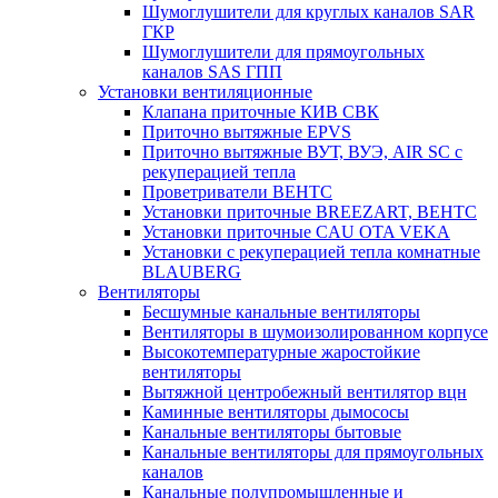
Шумоглушители для круглых каналов SAR
ГКР
Шумоглушители для прямоугольных
каналов SAS ГПП
Установки вентиляционные
Клапана приточные КИВ СВК
Приточно вытяжные EPVS
Приточно вытяжные ВУТ, ВУЭ, AIR SC с
рекуперацией тепла
Проветриватели ВЕНТС
Установки приточные BREEZART, ВЕНТС
Установки приточные CAU OTA VEKA
Установки с рекуперацией тепла комнатные
BLAUBERG
Вентиляторы
Бесшумные канальные вентиляторы
Вентиляторы в шумоизолированном корпусе
Высокотемпературные жаростойкие
вентиляторы
Вытяжной центробежный вентилятор вцн
Каминные вентиляторы дымососы
Канальные вентиляторы бытовые
Канальные вентиляторы для прямоугольных
каналов
Канальные полупромышленные и