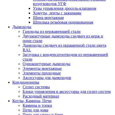
воздуховодов УГФ
Узлы управления дросель-клапаном
Хомуты, ленты с зажимами
Шина монтажная
Шпилька резьбовая оцинкованная
Дымоходы
Газоходы из нержавеющей стали
Двухконтурные дымоходы сэндвич из нерж и
оцин стали
Дымоходы сэндвич из окрашенной стали цвета
RAL
Заглушка с конденсатоотводом из нержавеющей
стали
Одноконтурные дымоходы
Элементы монтажные
Элементы проходные
Аксессуары для дымоходов
Кондиционеры
Сплит системы
Блоки управления и аксессуары для сплит-систем
Расходный материал
Котлы, Камины, Печи
Камины и топки
Печи для дома
Печи для сауны и бани