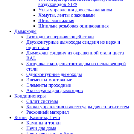
воздуховодов УГФ
Узлы управления дросель-клапаном
Хомуты, ленты с зажимами
Шина монтажная
Шпилька резьбовая оцинкованная
Дымоходы
Газоходы из нержавеющей стали
Двухконтурные дымоходы сэндвич из нерж и
оцин стали
Дымоходы сэндвич из окрашенной стали цвета
RAL
Заглушка с конденсатоотводом из нержавеющей
стали
Одноконтурные дымоходы
Элементы монтажные
Элементы проходные
Аксессуары для дымоходов
Кондиционеры
Сплит системы
Блоки управления и аксессуары для сплит-систем
Расходный материал
Котлы, Камины, Печи
Камины и топки
Печи для дома
Печи для сауны и бани