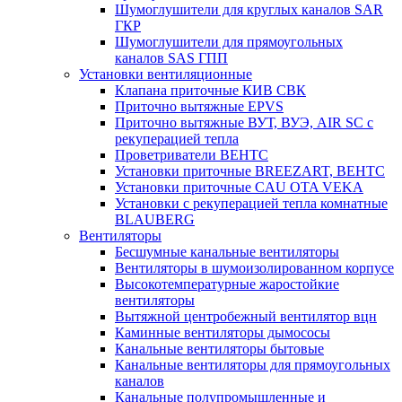
Шумоглушители для круглых каналов SAR
ГКР
Шумоглушители для прямоугольных
каналов SAS ГПП
Установки вентиляционные
Клапана приточные КИВ СВК
Приточно вытяжные EPVS
Приточно вытяжные ВУТ, ВУЭ, AIR SC с
рекуперацией тепла
Проветриватели ВЕНТС
Установки приточные BREEZART, ВЕНТС
Установки приточные CAU OTA VEKA
Установки с рекуперацией тепла комнатные
BLAUBERG
Вентиляторы
Бесшумные канальные вентиляторы
Вентиляторы в шумоизолированном корпусе
Высокотемпературные жаростойкие
вентиляторы
Вытяжной центробежный вентилятор вцн
Каминные вентиляторы дымососы
Канальные вентиляторы бытовые
Канальные вентиляторы для прямоугольных
каналов
Канальные полупромышленные и