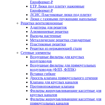
Евроформат-Р
ЕТР Люки под плитку нажимные
Евроформат-Р
ЛСИС Пластиковые люки под плитку
Люки с газовыми пружинами напольные
Решетки вентиляционные
Адаптеры для решеток
Алюминиевые решетки
Выходы настенные
Металлические решетки стандартные
Пластиковые решетки
Решетки из нержавеющей стали
Сетевые элементы
Воздушные фильтры для круглых
воздуховодов
Воздушные фильтры для прямоугольных
воздуховодов (ФЛП, ФЛПК)
Вставки гибкие
Дросель клапана прямоугольного сечения
Клапана для круглых каналов
Противопожарные клапана
Фильтры жироулавливающие кассетные для
круглых каналов
Фильтры жироулавливающие кассетные для
прямоугольных каналов