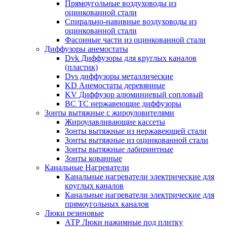
Прямоугольные воздуховоды из
оцинкованной стали
Спирально-навивные воздуховоды из
оцинкованной стали
Фасонные части из оцинкованной стали
Диффузоры анемостаты
Dvk Диффузоры для круглых каналов
(пластик)
Dvs диффузоры металлические
KD Анемостаты деревянные
KV Диффузор алюминиевый сопловый
ВС ТС нержавеющие диффузоры
Зонты вытяжные с жироуловителями
Жироулавливающие кассеты
Зонты вытяжные из нержавеющей стали
Зонты вытяжные из оцинкованной стали
Зонты вытяжные лабиринтные
Зонты кованные
Канальные Нагреватели
Канальные нагреватели электрические для
круглых каналов
Канальные нагреватели электрические для
прямоугольных каналов
Люки резиновые
АТР Люки нажимные под плитку