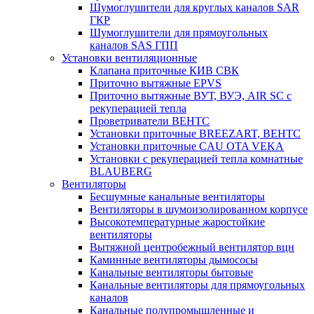
Шумоглушители для круглых каналов SAR
ГКР
Шумоглушители для прямоугольных
каналов SAS ГПП
Установки вентиляционные
Клапана приточные КИВ СВК
Приточно вытяжные EPVS
Приточно вытяжные ВУТ, ВУЭ, AIR SC с
рекуперацией тепла
Проветриватели ВЕНТС
Установки приточные BREEZART, ВЕНТС
Установки приточные CAU OTA VEKA
Установки с рекуперацией тепла комнатные
BLAUBERG
Вентиляторы
Бесшумные канальные вентиляторы
Вентиляторы в шумоизолированном корпусе
Высокотемпературные жаростойкие
вентиляторы
Вытяжной центробежный вентилятор вцн
Каминные вентиляторы дымососы
Канальные вентиляторы бытовые
Канальные вентиляторы для прямоугольных
каналов
Канальные полупромышленные и