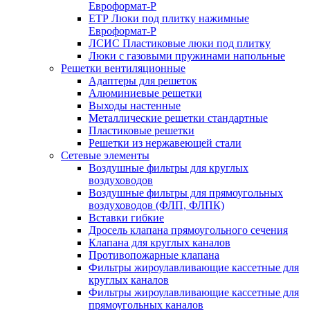
Евроформат-Р
ЕТР Люки под плитку нажимные
Евроформат-Р
ЛСИС Пластиковые люки под плитку
Люки с газовыми пружинами напольные
Решетки вентиляционные
Адаптеры для решеток
Алюминиевые решетки
Выходы настенные
Металлические решетки стандартные
Пластиковые решетки
Решетки из нержавеющей стали
Сетевые элементы
Воздушные фильтры для круглых
воздуховодов
Воздушные фильтры для прямоугольных
воздуховодов (ФЛП, ФЛПК)
Вставки гибкие
Дросель клапана прямоугольного сечения
Клапана для круглых каналов
Противопожарные клапана
Фильтры жироулавливающие кассетные для
круглых каналов
Фильтры жироулавливающие кассетные для
прямоугольных каналов