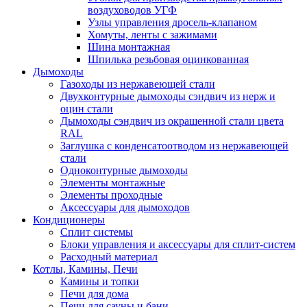
воздуховодов УГФ
Узлы управления дросель-клапаном
Хомуты, ленты с зажимами
Шина монтажная
Шпилька резьбовая оцинкованная
Дымоходы
Газоходы из нержавеющей стали
Двухконтурные дымоходы сэндвич из нерж и
оцин стали
Дымоходы сэндвич из окрашенной стали цвета
RAL
Заглушка с конденсатоотводом из нержавеющей
стали
Одноконтурные дымоходы
Элементы монтажные
Элементы проходные
Аксессуары для дымоходов
Кондиционеры
Сплит системы
Блоки управления и аксессуары для сплит-систем
Расходный материал
Котлы, Камины, Печи
Камины и топки
Печи для дома
Печи для сауны и бани