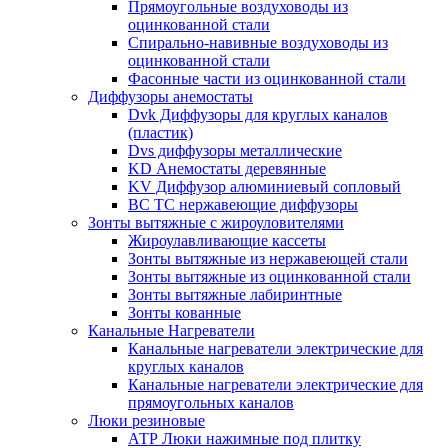
Прямоугольные воздуховоды из
оцинкованной стали
Спирально-навивные воздуховоды из
оцинкованной стали
Фасонные части из оцинкованной стали
Диффузоры анемостаты
Dvk Диффузоры для круглых каналов
(пластик)
Dvs диффузоры металлические
KD Анемостаты деревянные
KV Диффузор алюминиевый сопловый
ВС ТС нержавеющие диффузоры
Зонты вытяжные с жироуловителями
Жироулавливающие кассеты
Зонты вытяжные из нержавеющей стали
Зонты вытяжные из оцинкованной стали
Зонты вытяжные лабиринтные
Зонты кованные
Канальные Нагреватели
Канальные нагреватели электрические для
круглых каналов
Канальные нагреватели электрические для
прямоугольных каналов
Люки резиновые
АТР Люки нажимные под плитку