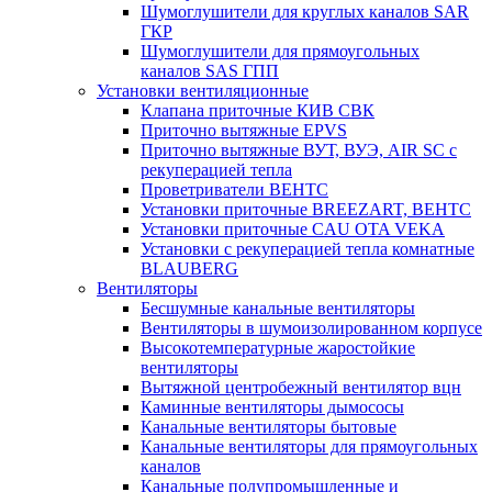
Шумоглушители для круглых каналов SAR
ГКР
Шумоглушители для прямоугольных
каналов SAS ГПП
Установки вентиляционные
Клапана приточные КИВ СВК
Приточно вытяжные EPVS
Приточно вытяжные ВУТ, ВУЭ, AIR SC с
рекуперацией тепла
Проветриватели ВЕНТС
Установки приточные BREEZART, ВЕНТС
Установки приточные CAU OTA VEKA
Установки с рекуперацией тепла комнатные
BLAUBERG
Вентиляторы
Бесшумные канальные вентиляторы
Вентиляторы в шумоизолированном корпусе
Высокотемпературные жаростойкие
вентиляторы
Вытяжной центробежный вентилятор вцн
Каминные вентиляторы дымососы
Канальные вентиляторы бытовые
Канальные вентиляторы для прямоугольных
каналов
Канальные полупромышленные и