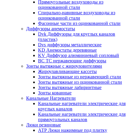
Прямоугольные воздуховоды из
оцинкованной стали
Спирально-навивные воздуховоды из
оцинкованной стали
Фасонные части из оцинкованной стали
Диффузоры анемостаты
Dvk Диффузоры для круглых каналов
(пластик)
Dvs диффузоры металлические
KD Анемостаты деревянные
KV Диффузор алюминиевый сопловый
ВС ТС нержавеющие диффузоры
Зонты вытяжные с жироуловителями
Жироулавливающие кассеты
Зонты вытяжные из нержавеющей стали
Зонты вытяжные из оцинкованной стали
Зонты вытяжные лабиринтные
Зонты кованные
Канальные Нагреватели
Канальные нагреватели электрические для
круглых каналов
Канальные нагреватели электрические для
прямоугольных каналов
Люки резиновые
АТР Люки нажимные под плитку