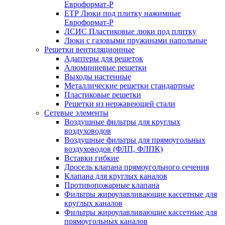
Евроформат-Р
ЕТР Люки под плитку нажимные
Евроформат-Р
ЛСИС Пластиковые люки под плитку
Люки с газовыми пружинами напольные
Решетки вентиляционные
Адаптеры для решеток
Алюминиевые решетки
Выходы настенные
Металлические решетки стандартные
Пластиковые решетки
Решетки из нержавеющей стали
Сетевые элементы
Воздушные фильтры для круглых
воздуховодов
Воздушные фильтры для прямоугольных
воздуховодов (ФЛП, ФЛПК)
Вставки гибкие
Дросель клапана прямоугольного сечения
Клапана для круглых каналов
Противопожарные клапана
Фильтры жироулавливающие кассетные для
круглых каналов
Фильтры жироулавливающие кассетные для
прямоугольных каналов