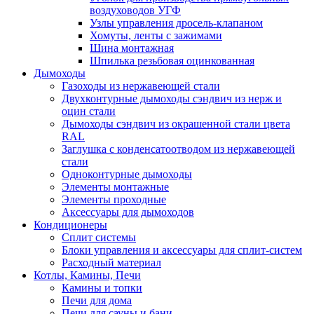
воздуховодов УГФ
Узлы управления дросель-клапаном
Хомуты, ленты с зажимами
Шина монтажная
Шпилька резьбовая оцинкованная
Дымоходы
Газоходы из нержавеющей стали
Двухконтурные дымоходы сэндвич из нерж и
оцин стали
Дымоходы сэндвич из окрашенной стали цвета
RAL
Заглушка с конденсатоотводом из нержавеющей
стали
Одноконтурные дымоходы
Элементы монтажные
Элементы проходные
Аксессуары для дымоходов
Кондиционеры
Сплит системы
Блоки управления и аксессуары для сплит-систем
Расходный материал
Котлы, Камины, Печи
Камины и топки
Печи для дома
Печи для сауны и бани