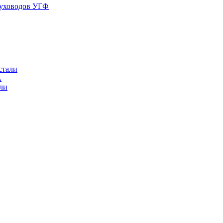
духоводов УГФ
стали
L
ли