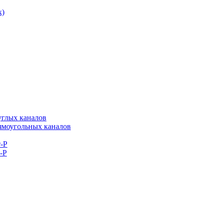
к)
углых каналов
рямоугольных каналов
-Р
-Р