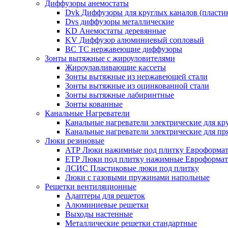
Диффузоры анемостаты
Dvk Диффузоры для круглых каналов (пласти
Dvs диффузоры металлические
KD Анемостаты деревянные
KV Диффузор алюминиевый сопловый
ВС ТС нержавеющие диффузоры
Зонты вытяжные с жироуловителями
Жироулавливающие кассеты
Зонты вытяжные из нержавеющей стали
Зонты вытяжные из оцинкованной стали
Зонты вытяжные лабиринтные
Зонты кованные
Канальные Нагреватели
Канальные нагреватели электрические для кр
Канальные нагреватели электрические для п
Люки резиновые
АТР Люки нажимные под плитку Евроформат
ЕТР Люки под плитку нажимные Евроформат
ЛСИС Пластиковые люки под плитку
Люки с газовыми пружинами напольные
Решетки вентиляционные
Адаптеры для решеток
Алюминиевые решетки
Выходы настенные
Металлические решетки стандартные