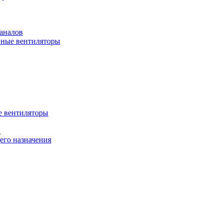
аналов
ные вентиляторы
 вентиляторы
ы
го назначения