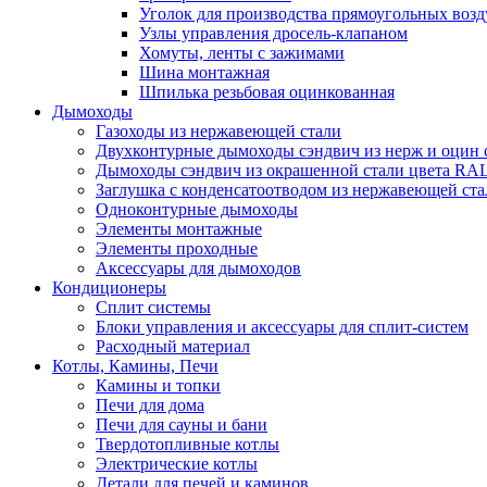
Уголок для производства прямоугольных воз
Узлы управления дросель-клапаном
Хомуты, ленты с зажимами
Шина монтажная
Шпилька резьбовая оцинкованная
Дымоходы
Газоходы из нержавеющей стали
Двухконтурные дымоходы сэндвич из нерж и оцин 
Дымоходы сэндвич из окрашенной стали цвета RA
Заглушка с конденсатоотводом из нержавеющей ста
Одноконтурные дымоходы
Элементы монтажные
Элементы проходные
Аксессуары для дымоходов
Кондиционеры
Сплит системы
Блоки управления и аксессуары для сплит-систем
Расходный материал
Котлы, Камины, Печи
Камины и топки
Печи для дома
Печи для сауны и бани
Твердотопливные котлы
Электрические котлы
Детали для печей и каминов