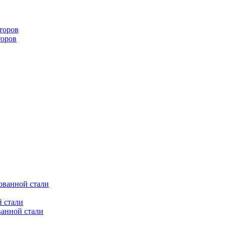
торов
торов
ованной стали
 стали
ванной стали