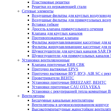
Пластиковые решетки
Решетки из нержавеющей стали
Сетевые элементы
Воздушные фильтры для круглых воздуховод
Воздушные фильтры для прямоугольных воз
Вставки гибкие
Дросель клапана прямоугольного сечения
Клапана для круглых каналов
Противопожарные клапана
Фильтры жироулавливающие кассетные для к
Фильтры жироулавливающие кассетные для п
Шумоглушители для круглых каналов SAR Г
Шумоглушители для прямоугольных каналов
Установки вентиляционные
Клапана приточные КИВ СВК
Приточно вытяжные EPVS
Приточно вытяжные ВУТ, ВУЭ, AIR SC с рек
Проветриватели ВЕНТС
Установки приточные BREEZART, ВЕНТС
Установки приточные CAU OTA VEKA
Установки с рекуперацией тепла комнатны
Вентиляторы
Бесшумные канальные вентиляторы
Вентиляторы в шумоизолированном корпусе
Высокотемпературные жаростойкие вентилят