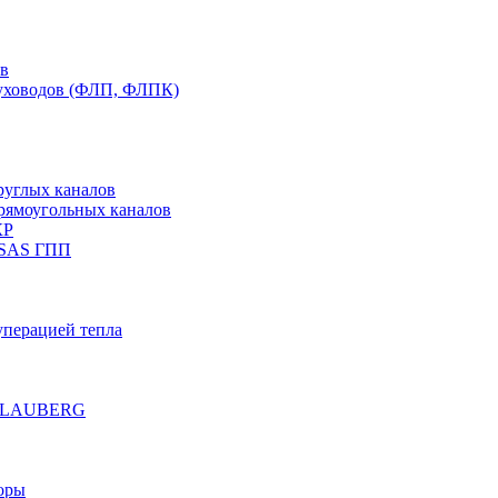
ов
духоводов (ФЛП, ФЛПК)
руглых каналов
рямоугольных каналов
КР
 SAS ГПП
уперацией тепла
е BLAUBERG
оры