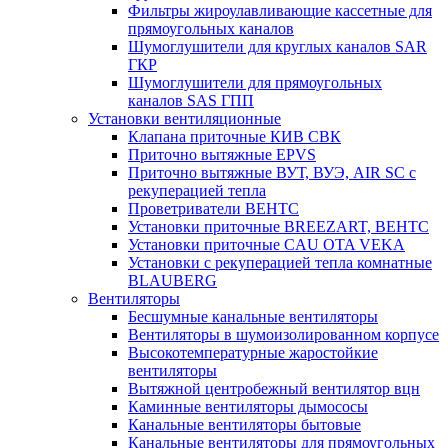
Фильтры жироулавливающие кассетные для
прямоугольных каналов
Шумоглушители для круглых каналов SAR
ГКР
Шумоглушители для прямоугольных
каналов SAS ГПП
Установки вентиляционные
Клапана приточные КИВ СВК
Приточно вытяжные EPVS
Приточно вытяжные ВУТ, ВУЭ, AIR SC с
рекуперацией тепла
Проветриватели ВЕНТС
Установки приточные BREEZART, ВЕНТС
Установки приточные CAU OTA VEKA
Установки с рекуперацией тепла комнатные
BLAUBERG
Вентиляторы
Бесшумные канальные вентиляторы
Вентиляторы в шумоизолированном корпусе
Высокотемпературные жаростойкие
вентиляторы
Вытяжной центробежный вентилятор вцн
Каминные вентиляторы дымососы
Канальные вентиляторы бытовые
Канальные вентиляторы для прямоугольных