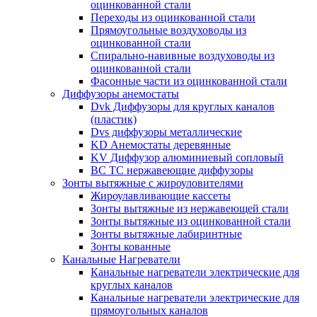
оцинкованной стали
Переходы из оцинкованной стали
Прямоугольные воздуховоды из
оцинкованной стали
Спирально-навивные воздуховоды из
оцинкованной стали
Фасонные части из оцинкованной стали
Диффузоры анемостаты
Dvk Диффузоры для круглых каналов
(пластик)
Dvs диффузоры металлические
KD Анемостаты деревянные
KV Диффузор алюминиевый сопловый
ВС ТС нержавеющие диффузоры
Зонты вытяжные с жироуловителями
Жироулавливающие кассеты
Зонты вытяжные из нержавеющей стали
Зонты вытяжные из оцинкованной стали
Зонты вытяжные лабиринтные
Зонты кованные
Канальные Нагреватели
Канальные нагреватели электрические для
круглых каналов
Канальные нагреватели электрические для
прямоугольных каналов