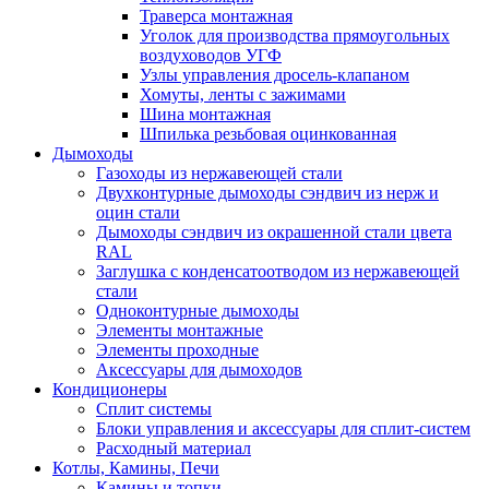
Траверса монтажная
Уголок для производства прямоугольных
воздуховодов УГФ
Узлы управления дросель-клапаном
Хомуты, ленты с зажимами
Шина монтажная
Шпилька резьбовая оцинкованная
Дымоходы
Газоходы из нержавеющей стали
Двухконтурные дымоходы сэндвич из нерж и
оцин стали
Дымоходы сэндвич из окрашенной стали цвета
RAL
Заглушка с конденсатоотводом из нержавеющей
стали
Одноконтурные дымоходы
Элементы монтажные
Элементы проходные
Аксессуары для дымоходов
Кондиционеры
Сплит системы
Блоки управления и аксессуары для сплит-систем
Расходный материал
Котлы, Камины, Печи
Камины и топки