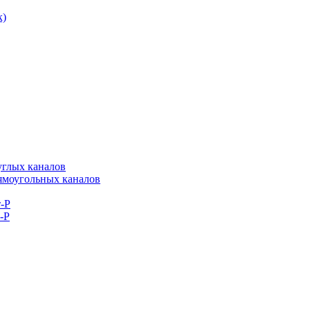
к)
углых каналов
рямоугольных каналов
-Р
-Р