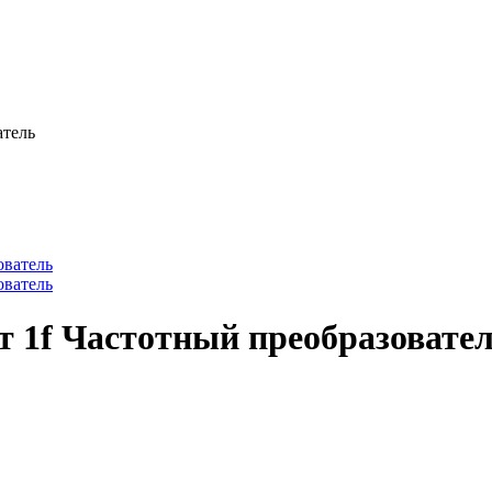
атель
Вт 1f Частотный преобразовате