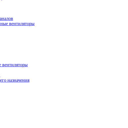
аналов
ные вентиляторы
 вентиляторы
ы
го назначения