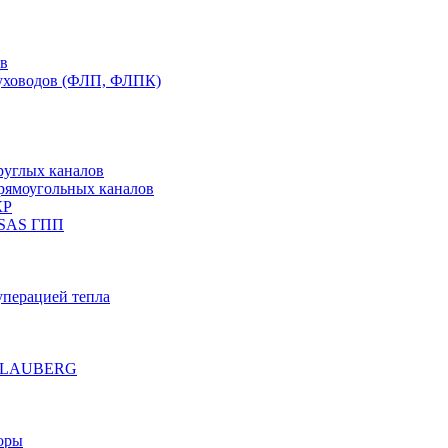
ов
духоводов (ФЛП, ФЛПК)
руглых каналов
рямоугольных каналов
КР
 SAS ГПП
уперацией тепла
е BLAUBERG
оры