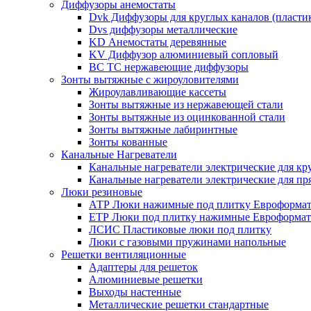
Диффузоры анемостаты
Dvk Диффузоры для круглых каналов (пласти
Dvs диффузоры металлические
KD Анемостаты деревянные
KV Диффузор алюминиевый сопловый
ВС ТС нержавеющие диффузоры
Зонты вытяжные с жироуловителями
Жироулавливающие кассеты
Зонты вытяжные из нержавеющей стали
Зонты вытяжные из оцинкованной стали
Зонты вытяжные лабиринтные
Зонты кованные
Канальные Нагреватели
Канальные нагреватели электрические для кр
Канальные нагреватели электрические для п
Люки резиновые
АТР Люки нажимные под плитку Евроформат
ЕТР Люки под плитку нажимные Евроформат
ЛСИС Пластиковые люки под плитку
Люки с газовыми пружинами напольные
Решетки вентиляционные
Адаптеры для решеток
Алюминиевые решетки
Выходы настенные
Металлические решетки стандартные