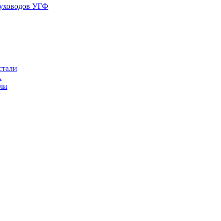
духоводов УГФ
стали
L
ли