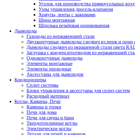
Уголок для производства прямоугольных воз
Узлы управления дросель-клапаном
Хомуты, ленты с зажимами
Шина монтажная
Шпилька резьбовая оцинкованная
Дымоходы
Газоходы из нержавеющей стали
Двухконтурные дымоходы сэндвич из нерж и оцин 
Дымоходы сэндвич из окрашенной стали цвета RA
Заглушка с конденсатоотводом из нержавеющей ста
Одноконтурные дымоходы
Элементы монтажные
Элементы проходные
Аксессуары для дымоходов
Кондиционеры
Сплит системы
Блоки управления и аксессуары для сплит-систем
Расходный материал
Котлы, Камины, Печи
Камины и топки
Печи для дома
Печи для сауны и бани
Твердотопливные котлы
Электрические котлы
Детали для печей и каминов