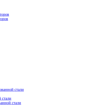
торов
торов
ованной стали
 стали
ванной стали