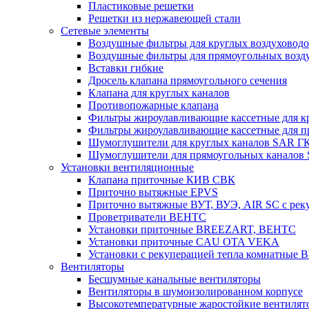
Пластиковые решетки
Решетки из нержавеющей стали
Сетевые элементы
Воздушные фильтры для круглых воздуховод
Воздушные фильтры для прямоугольных воз
Вставки гибкие
Дросель клапана прямоугольного сечения
Клапана для круглых каналов
Противопожарные клапана
Фильтры жироулавливающие кассетные для к
Фильтры жироулавливающие кассетные для п
Шумоглушители для круглых каналов SAR Г
Шумоглушители для прямоугольных каналов
Установки вентиляционные
Клапана приточные КИВ СВК
Приточно вытяжные EPVS
Приточно вытяжные ВУТ, ВУЭ, AIR SC с рек
Проветриватели ВЕНТС
Установки приточные BREEZART, ВЕНТС
Установки приточные CAU OTA VEKA
Установки с рекуперацией тепла комнатны
Вентиляторы
Бесшумные канальные вентиляторы
Вентиляторы в шумоизолированном корпусе
Высокотемпературные жаростойкие вентилят