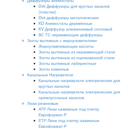
Диффузоры анемостаты
Dvk Диффузоры для круглых каналов
(пластик)
Dvs диффузоры металлические
KD Анемостаты деревянные
KV Диффузор алюминиевый сопловый
ВС ТС нержавеющие диффузоры
Зонты вытяжные с жироуловителями
Жироулавливающие кассеты
Зонты вытяжные из нержавеющей стали
Зонты вытяжные из оцинкованной стали
Зонты вытяжные лабиринтные
Зонты кованные
Канальные Нагреватели
Канальные нагреватели электрические для
круглых каналов
Канальные нагреватели электрические для
прямоугольных каналов
Люки резиновые
АТР Люки нажимные под плитку
Евроформат-Р
ЕТР Люки под плитку нажимные
Евроформат-Р