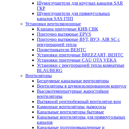
Шумоглушители для круглых каналов SAR
ГКР
Шумоглушители для прямоугольных
каналов SAS ГПП
Установки вентиляционные
Клапана приточные КИВ СВК
Приточно вытяжные EPVS
Приточно вытяжные ВУТ, ВУЭ, AIR SC с
рекуперацией тепла
Проветриватели ВЕНТС
Установки приточные BREEZART, ВЕНТС
Установки приточные CAU OTA VEKA
Установки с рекуперацией тепла комнатные
BLAUBERG
Вентиляторы
Бесшумные канальные вентиляторы
Вентиляторы в шумоизолированном корпусе
Высокотемпературные жаростойкие
вентиляторы
Вытяжной центробежный вентилятор вцн
Каминные вентиляторы дымососы
Канальные вентиляторы бытовые
Канальные вентиляторы для прямоугольных
каналов
Канальные полупромышленные и