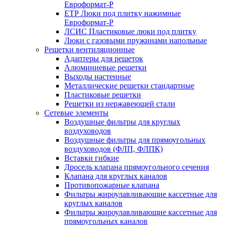
Евроформат-Р
ЕТР Люки под плитку нажимные
Евроформат-Р
ЛСИС Пластиковые люки под плитку
Люки с газовыми пружинами напольные
Решетки вентиляционные
Адаптеры для решеток
Алюминиевые решетки
Выходы настенные
Металлические решетки стандартные
Пластиковые решетки
Решетки из нержавеющей стали
Сетевые элементы
Воздушные фильтры для круглых
воздуховодов
Воздушные фильтры для прямоугольных
воздуховодов (ФЛП, ФЛПК)
Вставки гибкие
Дросель клапана прямоугольного сечения
Клапана для круглых каналов
Противопожарные клапана
Фильтры жироулавливающие кассетные для
круглых каналов
Фильтры жироулавливающие кассетные для
прямоугольных каналов