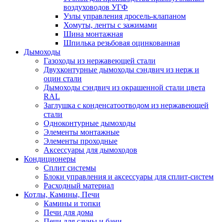
воздуховодов УГФ
Узлы управления дросель-клапаном
Хомуты, ленты с зажимами
Шина монтажная
Шпилька резьбовая оцинкованная
Дымоходы
Газоходы из нержавеющей стали
Двухконтурные дымоходы сэндвич из нерж и
оцин стали
Дымоходы сэндвич из окрашенной стали цвета
RAL
Заглушка с конденсатоотводом из нержавеющей
стали
Одноконтурные дымоходы
Элементы монтажные
Элементы проходные
Аксессуары для дымоходов
Кондиционеры
Сплит системы
Блоки управления и аксессуары для сплит-систем
Расходный материал
Котлы, Камины, Печи
Камины и топки
Печи для дома
Печи для сауны и бани