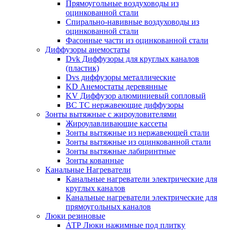
Прямоугольные воздуховоды из
оцинкованной стали
Спирально-навивные воздуховоды из
оцинкованной стали
Фасонные части из оцинкованной стали
Диффузоры анемостаты
Dvk Диффузоры для круглых каналов
(пластик)
Dvs диффузоры металлические
KD Анемостаты деревянные
KV Диффузор алюминиевый сопловый
ВС ТС нержавеющие диффузоры
Зонты вытяжные с жироуловителями
Жироулавливающие кассеты
Зонты вытяжные из нержавеющей стали
Зонты вытяжные из оцинкованной стали
Зонты вытяжные лабиринтные
Зонты кованные
Канальные Нагреватели
Канальные нагреватели электрические для
круглых каналов
Канальные нагреватели электрические для
прямоугольных каналов
Люки резиновые
АТР Люки нажимные под плитку