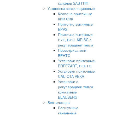
каналов SAS ГПП
Установки вентиляционные
Клапана приточные
КИВ СВК
Приточно вытяжные
EPVS
Приточно вытяжные
ВУТ, ВУЭ, AIR SC с
рекуперацией тепла
Проветриватели
ВЕНТС
Установки приточные
BREEZART, ВЕНТС
Установки приточные
CAU OTA VEKA
Установки с
рекуперацией тепла
комнатные
BLAUBERG
Вентиляторы
Бесшумные
канальные