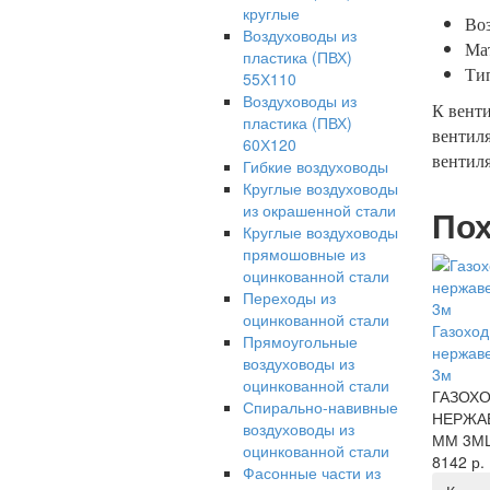
круглые
Во
Воздуховоды из
Мат
пластика (ПВХ)
Ти
55Х110
Воздуховоды из
К венти
пластика (ПВХ)
вентиля
60Х120
вентиля
Гибкие воздуховоды
Круглые воздуховоды
из окрашенной стали
Пох
Круглые воздуховоды
прямошовные из
оцинкованной стали
Переходы из
оцинкованной стали
Газоход
Прямоугольные
нержав
воздуховоды из
3м
оцинкованной стали
ГАЗОХО
Спирально-навивные
НЕРЖА
воздуховоды из
ММ 3МЦе
оцинкованной стали
8142 р.
Фасонные части из