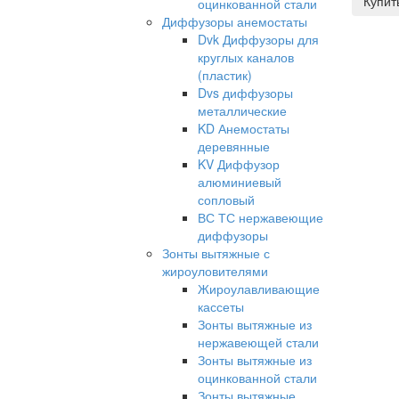
Купит
оцинкованной стали
Диффузоры анемостаты
Dvk Диффузоры для
круглых каналов
(пластик)
Dvs диффузоры
металлические
KD Анемостаты
деревянные
KV Диффузор
алюминиевый
сопловый
ВС ТС нержавеющие
диффузоры
Зонты вытяжные с
жироуловителями
Жироулавливающие
кассеты
Зонты вытяжные из
нержавеющей стали
Зонты вытяжные из
оцинкованной стали
Зонты вытяжные