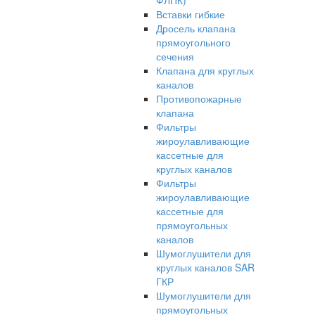
ФЛПК)
Вставки гибкие
Дросель клапана
прямоугольного
сечения
Клапана для круглых
каналов
Противопожарные
клапана
Фильтры
жироулавливающие
кассетные для
круглых каналов
Фильтры
жироулавливающие
кассетные для
прямоугольных
каналов
Шумоглушители для
круглых каналов SAR
ГКР
Шумоглушители для
прямоугольных