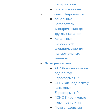
лабиринтные
Зонты кованные
Канальные Нагреватели
Канальные
нагреватели
электрические для
круглых каналов
Канальные
нагреватели
электрические для
прямоугольных
каналов
Люки резиновые
АТР Люки нажимные
под плитку
Евроформат-Р
ЕТР Люки под плитку
нажимные
Евроформат-Р
ЛСИС Пластиковые
люки под плитку
Люки с газовыми