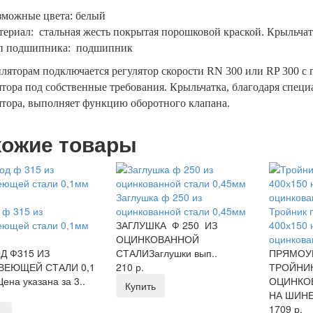
зможные цвета: белый
ериал: стальная жесть покрытая порошковой краской. Крыльчат
п подшипника: подшипник
ляторам подключается регулятор скорости RN 300 или RP 300 с
тора под собственные требования. Крыльчатка, благодаря специ
тора, выполняет функцию оборотного клапана.
ожие товары
Заглушка ф 250 из
 ф 315 из
оцинкованной стали 0,45мм
Тройник 
еющей стали 0,1мм
ЗАГЛУШКА Ф 250 ИЗ
400х150 
ОЦИНКОВАННОЙ
оцинкова
Д Ф315 ИЗ
СТАЛИЗаглушки вып..
ПРЯМОУ
ВЕЮЩЕЙ СТАЛИ 0,1
210 р.
ТРОЙНИК
на указана за 3..
ОЦИНКО
Купить
НА ШИНЕ
1709 р.