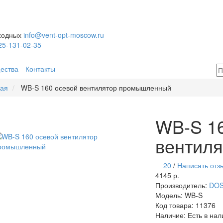
ыходных
info@vent-opt-moscow.ru
25-131-02-35
ества
Контакты
ная
WB-S 160 осевой вентилятор промышленный
WB-S 16
вентил
20
/
Написать отз
4145 р.
Производитель:
DO
Модель:
WB-S
Код товара:
11376
Наличие:
Есть в нал