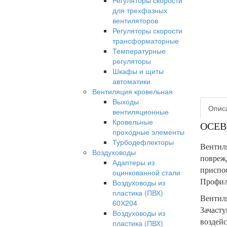
Регуляторы скорости
для трехфазных
вентиляторов
Регуляторы скорости
трансформаторные
Температурные
регуляторы
Шкафы и щиты
автоматики
Вентиляция кровельная
Выходы
Опис
вентиляционные
Кровельные
ОСЕВ
проходные элементы
Турбодефлекторы
Вентиля
Воздуховоды
повреж
Адаптеры из
приспос
оцинкованной стали
Профил
Воздуховоды из
пластика (ПВХ)
Вентиля
60Х204
Зачаст
Воздуховоды из
воздейс
пластика (ПВХ)