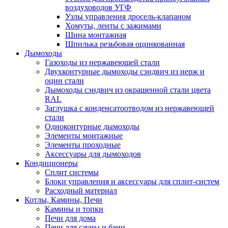
воздуховодов УГФ
Узлы управления дросель-клапаном
Хомуты, ленты с зажимами
Шина монтажная
Шпилька резьбовая оцинкованная
Дымоходы
Газоходы из нержавеющей стали
Двухконтурные дымоходы сэндвич из нерж и
оцин стали
Дымоходы сэндвич из окрашенной стали цвета
RAL
Заглушка с конденсатоотводом из нержавеющей
стали
Одноконтурные дымоходы
Элементы монтажные
Элементы проходные
Аксессуары для дымоходов
Кондиционеры
Сплит системы
Блоки управления и аксессуары для сплит-систем
Расходный материал
Котлы, Камины, Печи
Камины и топки
Печи для дома
Печи для сауны и бани