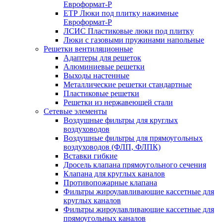
Евроформат-Р
ЕТР Люки под плитку нажимные
Евроформат-Р
ЛСИС Пластиковые люки под плитку
Люки с газовыми пружинами напольные
Решетки вентиляционные
Адаптеры для решеток
Алюминиевые решетки
Выходы настенные
Металлические решетки стандартные
Пластиковые решетки
Решетки из нержавеющей стали
Сетевые элементы
Воздушные фильтры для круглых
воздуховодов
Воздушные фильтры для прямоугольных
воздуховодов (ФЛП, ФЛПК)
Вставки гибкие
Дросель клапана прямоугольного сечения
Клапана для круглых каналов
Противопожарные клапана
Фильтры жироулавливающие кассетные для
круглых каналов
Фильтры жироулавливающие кассетные для
прямоугольных каналов