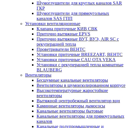
Шумоглушители для круглых каналов SAR
ГКР
Шумоглушители для прямоугольных
каналов SAS ГПП
Установки вентиляционные
Клапана приточные КИВ СВК
Приточно вытяжные EPVS
Приточно вытяжные ВУТ, ВУЭ, AIR SC с
рекуперацией тепла
Проветриватели ВЕНТС
Установки приточные BREEZART, ВЕНТС
Установки приточные CAU OTA VEKA
Установки с рекуперацией тепла комнатные
BLAUBERG
Вентиляторы
Бесшумные канальные вентиляторы
Вентиляторы в шумоизолированном корпусе
Высокотемпературные жаростойкие
вентиляторы
Вытяжной центробежный вентилятор вцн
Каминные вентиляторы дымососы
Канальные вентиляторы бытовые
Канальные вентиляторы для прямоугольных
каналов
Канальные полупромышленные и