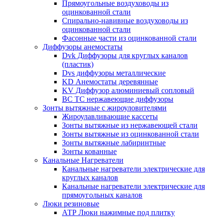
Прямоугольные воздуховоды из
оцинкованной стали
Спирально-навивные воздуховоды из
оцинкованной стали
Фасонные части из оцинкованной стали
Диффузоры анемостаты
Dvk Диффузоры для круглых каналов
(пластик)
Dvs диффузоры металлические
KD Анемостаты деревянные
KV Диффузор алюминиевый сопловый
ВС ТС нержавеющие диффузоры
Зонты вытяжные с жироуловителями
Жироулавливающие кассеты
Зонты вытяжные из нержавеющей стали
Зонты вытяжные из оцинкованной стали
Зонты вытяжные лабиринтные
Зонты кованные
Канальные Нагреватели
Канальные нагреватели электрические для
круглых каналов
Канальные нагреватели электрические для
прямоугольных каналов
Люки резиновые
АТР Люки нажимные под плитку