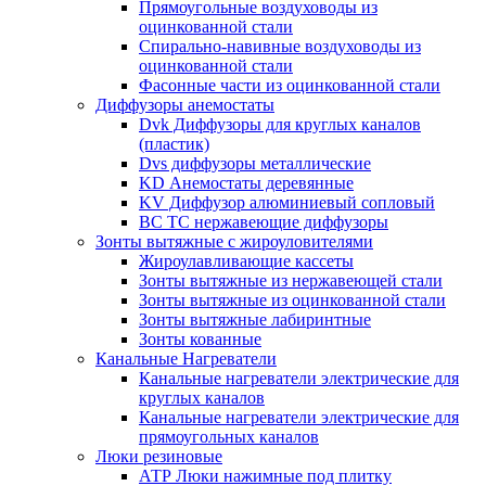
Прямоугольные воздуховоды из
оцинкованной стали
Спирально-навивные воздуховоды из
оцинкованной стали
Фасонные части из оцинкованной стали
Диффузоры анемостаты
Dvk Диффузоры для круглых каналов
(пластик)
Dvs диффузоры металлические
KD Анемостаты деревянные
KV Диффузор алюминиевый сопловый
ВС ТС нержавеющие диффузоры
Зонты вытяжные с жироуловителями
Жироулавливающие кассеты
Зонты вытяжные из нержавеющей стали
Зонты вытяжные из оцинкованной стали
Зонты вытяжные лабиринтные
Зонты кованные
Канальные Нагреватели
Канальные нагреватели электрические для
круглых каналов
Канальные нагреватели электрические для
прямоугольных каналов
Люки резиновые
АТР Люки нажимные под плитку