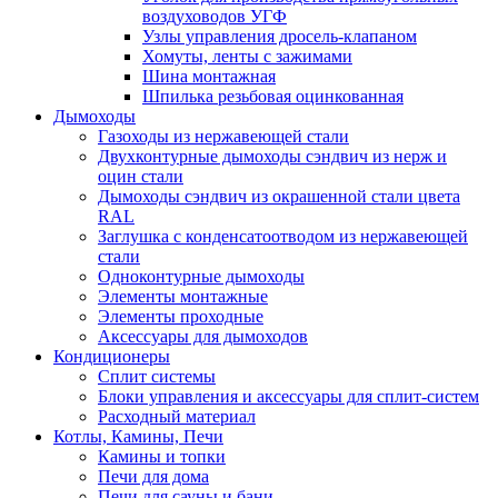
воздуховодов УГФ
Узлы управления дросель-клапаном
Хомуты, ленты с зажимами
Шина монтажная
Шпилька резьбовая оцинкованная
Дымоходы
Газоходы из нержавеющей стали
Двухконтурные дымоходы сэндвич из нерж и
оцин стали
Дымоходы сэндвич из окрашенной стали цвета
RAL
Заглушка с конденсатоотводом из нержавеющей
стали
Одноконтурные дымоходы
Элементы монтажные
Элементы проходные
Аксессуары для дымоходов
Кондиционеры
Сплит системы
Блоки управления и аксессуары для сплит-систем
Расходный материал
Котлы, Камины, Печи
Камины и топки
Печи для дома
Печи для сауны и бани