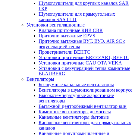
Шумоглушители для круглых каналов SAR
ГКР
Шумоглушители для прямоугольных
каналов SAS ГПП
Установки вентиляционные
Клапана приточные КИВ СВК
Приточно вытяжные EPVS
Приточно вытяжные ВУТ, ВУЭ, AIR SC с
рекуперацией тепла
Проветриватели ВЕНТС
Установки приточные BREEZART, ВЕНТС
Установки приточные CAU OTA VEKA
Установки с рекуперацией тепла комнатные
BLAUBERG
Вентиляторы
Бесшумные канальные вентиляторы
Вентиляторы в шумоизолированном корпусе
Высокотемпературные жаростойкие
вентиляторы
Вытяжной центробежный вентилятор вцн
Каминные вентиляторы дымососы
Канальные вентиляторы бытовые
Канальные вентиляторы для прямоугольных
каналов
Канальные полупромышленные и