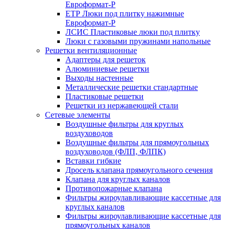
Евроформат-Р
ЕТР Люки под плитку нажимные
Евроформат-Р
ЛСИС Пластиковые люки под плитку
Люки с газовыми пружинами напольные
Решетки вентиляционные
Адаптеры для решеток
Алюминиевые решетки
Выходы настенные
Металлические решетки стандартные
Пластиковые решетки
Решетки из нержавеющей стали
Сетевые элементы
Воздушные фильтры для круглых
воздуховодов
Воздушные фильтры для прямоугольных
воздуховодов (ФЛП, ФЛПК)
Вставки гибкие
Дросель клапана прямоугольного сечения
Клапана для круглых каналов
Противопожарные клапана
Фильтры жироулавливающие кассетные для
круглых каналов
Фильтры жироулавливающие кассетные для
прямоугольных каналов