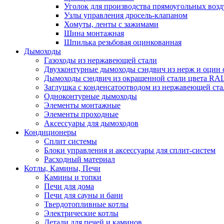
Уголок для производства прямоугольных воз
Узлы управления дросель-клапаном
Хомуты, ленты с зажимами
Шина монтажная
Шпилька резьбовая оцинкованная
Дымоходы
Газоходы из нержавеющей стали
Двухконтурные дымоходы сэндвич из нерж и оцин 
Дымоходы сэндвич из окрашенной стали цвета RA
Заглушка с конденсатоотводом из нержавеющей ста
Одноконтурные дымоходы
Элементы монтажные
Элементы проходные
Аксессуары для дымоходов
Кондиционеры
Сплит системы
Блоки управления и аксессуары для сплит-систем
Расходный материал
Котлы, Камины, Печи
Камины и топки
Печи для дома
Печи для сауны и бани
Твердотопливные котлы
Электрические котлы
Детали для печей и каминов