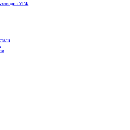
духоводов УГФ
стали
L
ли