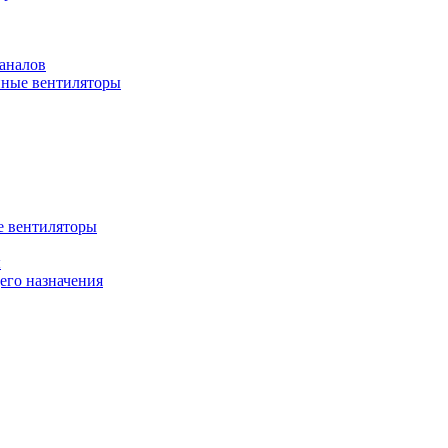
аналов
ные вентиляторы
 вентиляторы
ы
го назначения