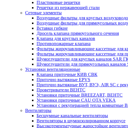
Пластиковые решетки
Решетки из нержавеющей стали
Сетевые элементы
Воздушные фильтры для круглых воздуховод
Воздушные фильтры для прямоугольных воз
Вставки гибкие
Дросель клапана прямоугольного сечения
Клапана для круглых каналов
Противопожарные клапана
Фильтры жироулавливающие кассетные для к
Фильтры жироулавливающие кассетные для п
Шумоглушители для круглых каналов SAR Г
Шумоглушители для прямоугольных каналов
Установки вентиляционные
Клапана приточные КИВ СВК
Приточно вытяжные EPVS
Приточно вытяжные ВУТ, ВУЭ, AIR SC с рек
Проветриватели ВЕНТС
Установки приточные BREEZART, ВЕНТС
Установки приточные CAU OTA VEKA
Установки с рекуперацией тепла комнатны
Вентиляторы
Бесшумные канальные вентиляторы
Вентиляторы в шумоизолированном корпусе
Высокотемпературные жаростойкие вентилят