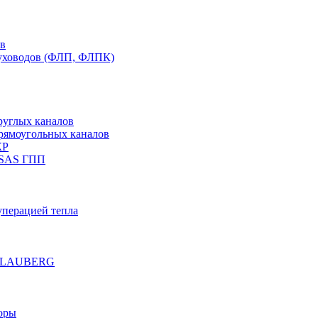
ов
духоводов (ФЛП, ФЛПК)
руглых каналов
рямоугольных каналов
КР
 SAS ГПП
уперацией тепла
е BLAUBERG
оры