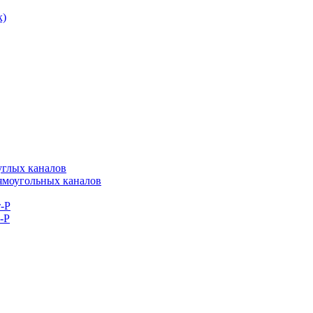
к)
углых каналов
рямоугольных каналов
-Р
-Р