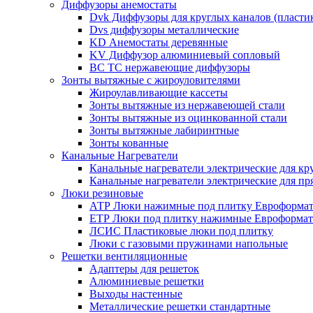
Диффузоры анемостаты
Dvk Диффузоры для круглых каналов (пласти
Dvs диффузоры металлические
KD Анемостаты деревянные
KV Диффузор алюминиевый сопловый
ВС ТС нержавеющие диффузоры
Зонты вытяжные с жироуловителями
Жироулавливающие кассеты
Зонты вытяжные из нержавеющей стали
Зонты вытяжные из оцинкованной стали
Зонты вытяжные лабиринтные
Зонты кованные
Канальные Нагреватели
Канальные нагреватели электрические для кр
Канальные нагреватели электрические для п
Люки резиновые
АТР Люки нажимные под плитку Евроформат
ЕТР Люки под плитку нажимные Евроформат
ЛСИС Пластиковые люки под плитку
Люки с газовыми пружинами напольные
Решетки вентиляционные
Адаптеры для решеток
Алюминиевые решетки
Выходы настенные
Металлические решетки стандартные