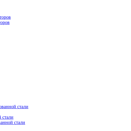
торов
торов
ованной стали
 стали
ванной стали